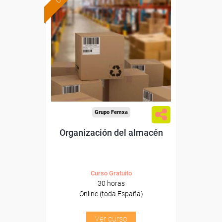
Formación 100%
subvencionada.
Para desempleados,
trabajadores y autónomos.
Sector
-Agricultura y Ganadería.
Grupo Femxa
Organización del almacén
Curso Gratuito
30 horas
Online (toda España)
Ver curso