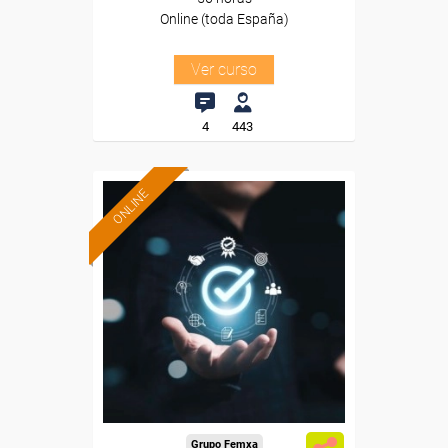
Online (toda España)
Ver curso
4
443
ONLINE
Formación 100%
subvencionada.
Para desempleados,
trabajadores y autónomos.
Sector
-Metal.
Grupo Femxa