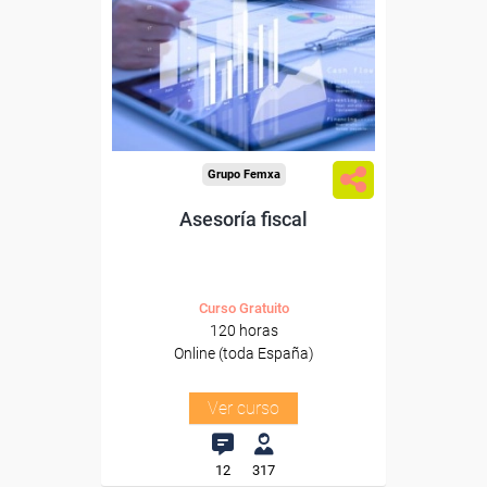
Para desempleados,
trabajadores y autónomos.
Sector
-Finanzas y Seguros.
Grupo Femxa
Asesoría fiscal
Curso Gratuito
120 horas
Online (toda España)
Ver curso
12
317