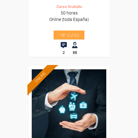
Curso Gratuito
50 horas
Online (toda España)
Ver curso
2
88
ONLINE
Formación 100%
subvencionada.
Para desempleados,
trabajadores y autónomos.
Sector
-Finanzas y Seguros.