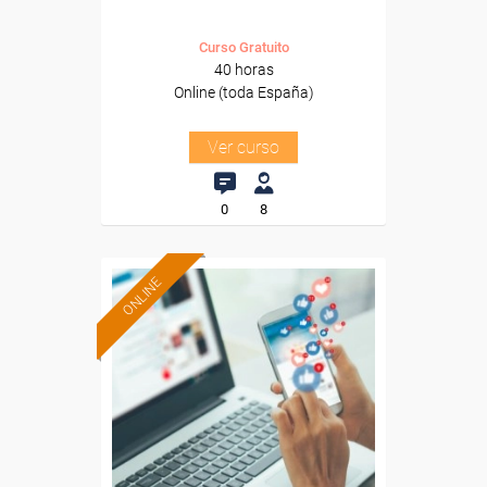
Curso Gratuito
40 horas
Online (toda España)
Ver curso
0
8
ONLINE
Formación 100%
subvencionada.
Para desempleados,
trabajadores y autónomos.
Sector
-Administración.