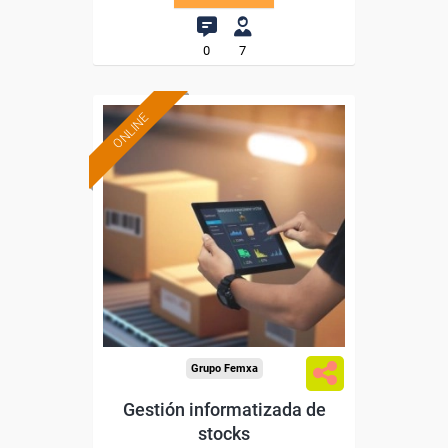
0
7
ONLINE
Formación 100%
subvencionada.
Para desempleados,
trabajadores y autónomos.
Sector
-Transporte y Logística.
Grupo Femxa
Gestión informatizada de
stocks