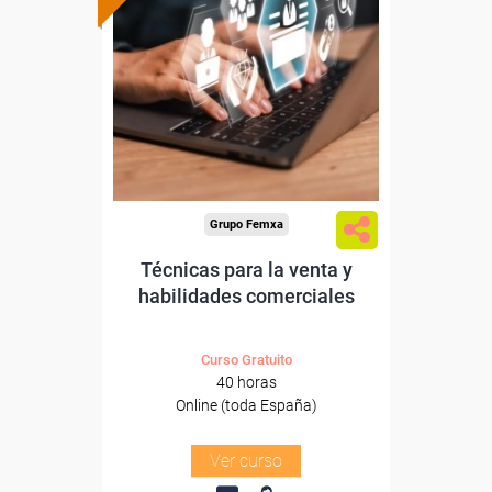
subvencionada.
Para desempleados,
trabajadores y autónomos.
Sector
-Grandes Almacenes.
Grupo Femxa
Técnicas para la venta y
habilidades comerciales
Curso Gratuito
40 horas
Online (toda España)
Ver curso