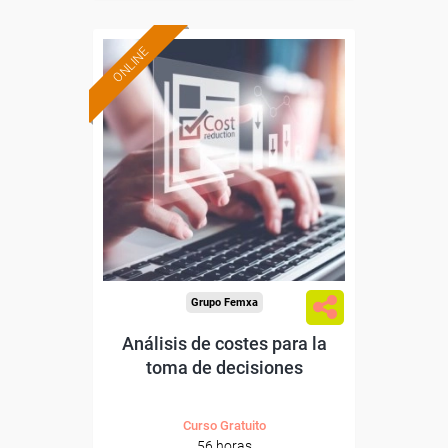
ONLINE
Formación 100%
subvencionada.
Para desempleados,
trabajadores y autónomos.
Sector
-Finanzas y Seguros.
Grupo Femxa
Análisis de costes para la
toma de decisiones
Curso Gratuito
56 horas