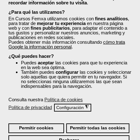
4
155
recordar información sobre tu visita
.
¿Para qué las utilizamos?
En Cursos Femxa utilizamos cookies con
fines analíticos
,
ONLINE
para tratar de
mejorar tu experiencia
en nuestra página
web y con
fines publicitarios
, para adaptar el contenido a
tus gustos y personalizar nuestros anuncios, marketing y
Formación 100%
publicaciones en redes sociales.
Puedes obtener más información consultando
cómo trata
subvencionada.
Google la información personal
.
¿Qué puedes hacer?
Para desempleados,
trabajadores y autónomos.
Puedes
aceptar
las cookies para que tu experiencia
en la web sea óptima.
También puedes
configurar
las cookies y seleccionar
Sector
solo aquellas que quiera permitir en tu navegador. Si
-Metal.
no seleccionas ninguna utilizaremos las que sean
indispensables para la navegación.
Consulta nuestra
Política de cookies
Grupo Femxa
Política de privacidad
◮
Configuración
Project management.
Certificaciones
Permitir cookies
Permitir todas las cookies
internacionales
Curso Gratuito