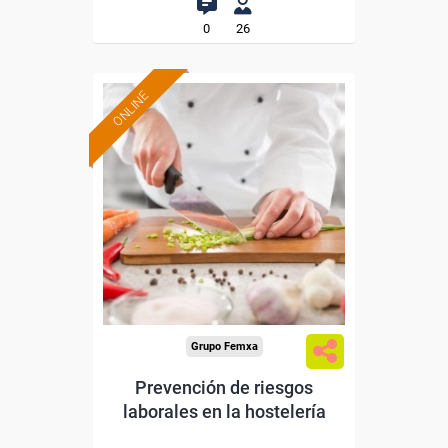
0
26
ONLINE
Formación 100%
subvencionada.
Para desempleados,
trabajadores y autónomos.
Sector
-Hosteleria y Turismo.
Grupo Femxa
Prevención de riesgos
laborales en la hostelería