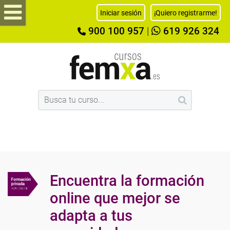
Iniciar sesión
¡Quiero registrarme!
900 100 957
|
619 926 324
Encuentra la formación
online que mejor se
adapta a tus