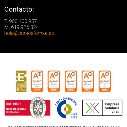
Contacto:
T. 900 100 957
M. 619 926 324
hola
@cursosfemxa.es