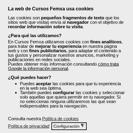
Curso Gratuito
90 horas
La web de Cursos Femxa usa cookies
Presencial - Aula virtual en
Las cookies son
pequeños fragmentos de texto
que los
sitios web que visitas envía al
navegador
con el objetivo de
recordar información sobre tu visita
.
Matrícula cerrada
¿Para qué las utilizamos?
En Cursos Femxa utilizamos cookies con
fines analíticos
,
0
0
para tratar de
mejorar tu experiencia
en nuestra página
web y con
fines publicitarios
, para adaptar el contenido a
tus gustos y personalizar nuestros anuncios, marketing y
publicaciones en redes sociales.
Puedes obtener más información consultando
cómo trata
ONLINE
Google la información personal
.
¿Qué puedes hacer?
Puedes
aceptar
las cookies para que tu experiencia
en la web sea óptima.
También puedes
configurar
las cookies y seleccionar
solo aquellas que quiera permitir en tu navegador. Si
no seleccionas ninguna utilizaremos las que sean
indispensables para la navegación.
Consulta nuestra
Política de cookies
Política de privacidad
◮
Configuración