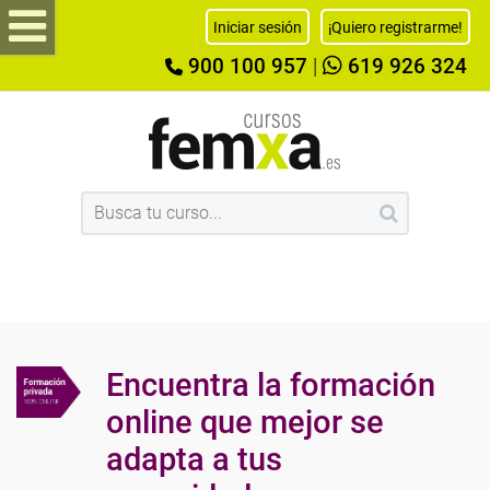
Iniciar sesión
¡Quiero registrarme!
900 100 957
|
619 926 324
Encuentra la formación
online que mejor se
adapta a tus