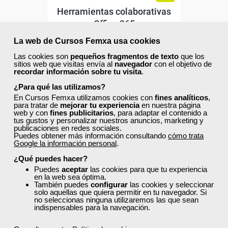
Herramientas colaborativas
Office 365
La web de Cursos Femxa usa cookies
Curso Gratuito
Las cookies son
pequeños fragmentos de texto
que los
sitios web que visitas envía al
navegador
con el objetivo de
50 horas
recordar información sobre tu visita
.
Online (toda España)
¿Para qué las utilizamos?
En Cursos Femxa utilizamos cookies con
fines analíticos
,
Matrícula cerrada
para tratar de
mejorar tu experiencia
en nuestra página
web y con
fines publicitarios
, para adaptar el contenido a
tus gustos y personalizar nuestros anuncios, marketing y
publicaciones en redes sociales.
2
151
Puedes obtener más información consultando
cómo trata
Google la información personal
.
¿Qué puedes hacer?
ONLINE
Puedes
aceptar
las cookies para que tu experiencia
en la web sea óptima.
También puedes
configurar
las cookies y seleccionar
solo aquellas que quiera permitir en tu navegador. Si
no seleccionas ninguna utilizaremos las que sean
indispensables para la navegación.