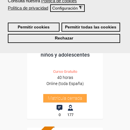
Consulta nuestra
Política de cookies
Política de privacidad
◮
Configuración
Permitir cookies
Permitir todas las cookies
Cursos Femxa
Rechazar
Nutrición y dietética en los
niños y adolescentes
Curso Gratuito
40 horas
Online (toda España)
Matrícula cerrada
0
177