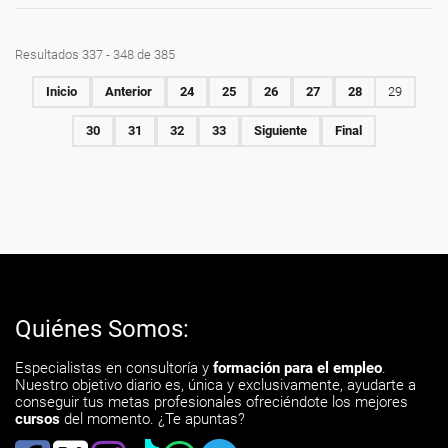
Resultados 337 - 348 de 385
Inicio
Anterior
24
25
26
27
28
29
30
31
32
33
Siguiente
Final
Quiénes Somos:
Especialistas en consultoría y
formación para el empleo
.
Nuestro objetivo diario es, única y exclusivamente, ayudarte a
conseguir tus metas profesionales ofreciéndote los mejores
cursos
del momento. ¿Te apuntas?