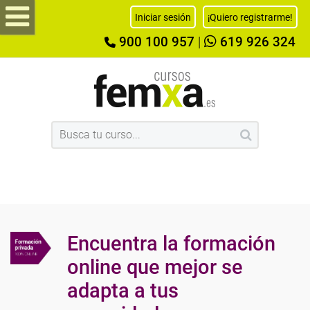
Iniciar sesión
¡Quiero registrarme!
900 100 957
|
619 926 324
Encuentra la formación
online que mejor se
adapta a tus