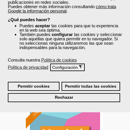
publicaciones en redes sociales.
Puedes obtener más información consultando
cómo trata
Cursos Femxa
Google la información personal
.
¿Qué puedes hacer?
Implantación de aplicaciones
Puedes
aceptar
las cookies para que tu experiencia
web en entornos internet,
en la web sea óptima.
También puedes
configurar
las cookies y seleccionar
intranet...
solo aquellas que quiera permitir en tu navegador. Si
no seleccionas ninguna utilizaremos las que sean
Curso Gratuito
indispensables para la navegación.
90 horas
Presencial - Aula virtual en Madrid
Consulta nuestra
Política de cookies
Política de privacidad
◮
Configuración
Matrícula cerrada
Permitir cookies
Permitir todas las cookies
0
0
Rechazar
ONLINE