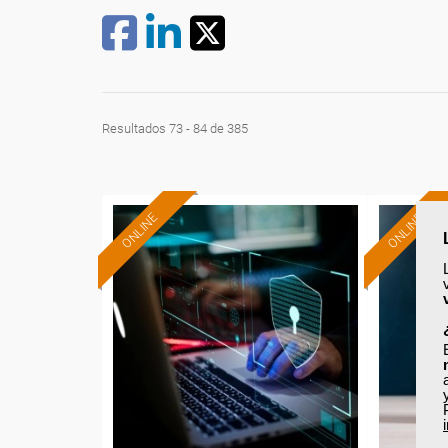
Resultados 73 - 84 de 385
ONLINE
ONLINE
Formación 100%
subvencionada.
Para desempleados,
Pa
trabajadores y autónomos.
trabajado
Sector
-Administración.