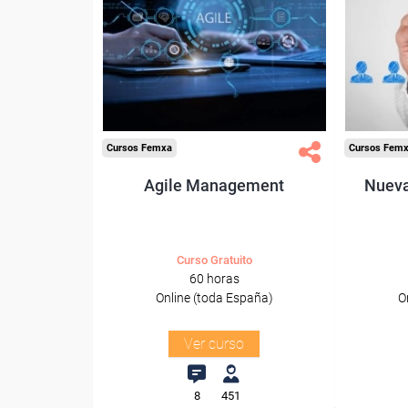
Para desempleados,
Pa
trabajadores y autónomos.
trabajado
Sector
-Administración.
Cursos Femxa
Cursos Fem
Agile Management
Nueva
Curso Gratuito
60 horas
Online (toda España)
O
Ver curso
8
451