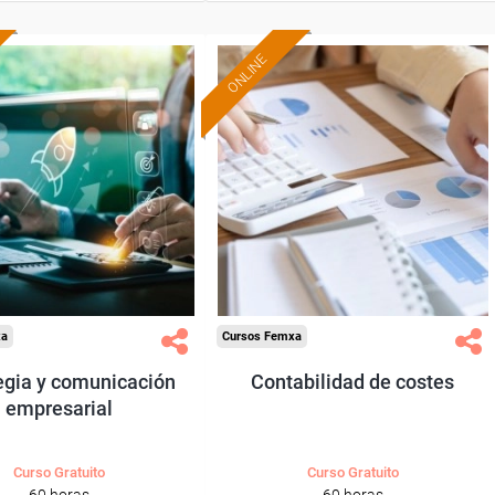
ONLINE
Formación 100%
Formación 100%
subvencionada.
subvencionada.
ra desempleados,
Para desempleados,
res y autónomos.
trabajadores y autónomos.
Sector
Sector
-Administración.
-Administración.
xa
Cursos Femxa
egia y comunicación
Contabilidad de costes
empresarial
Curso Gratuito
Curso Gratuito