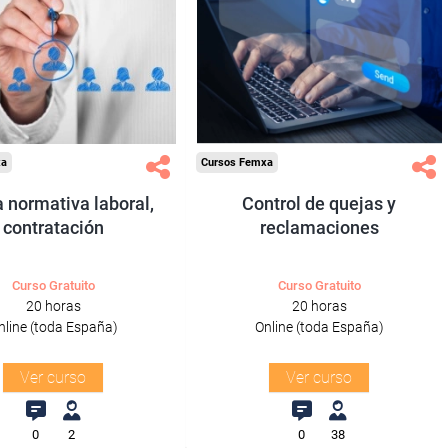
ra desempleados,
Para desempleados,
res y autónomos.
trabajadores y autónomos.
Sector
Sector
-Administración.
-Administración.
xa
Cursos Femxa
 normativa laboral,
Control de quejas y
contratación
reclamaciones
Curso Gratuito
Curso Gratuito
20 horas
20 horas
nline (toda España)
Online (toda España)
Ver curso
Ver curso
0
2
0
38