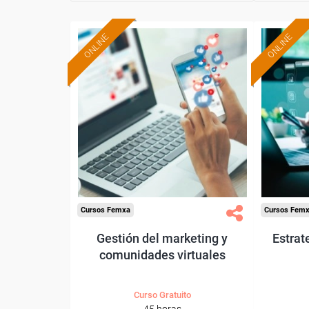
ONLINE
ONLINE
Formación 100%
subvencionada.
Para desempleados,
Pa
trabajadores y autónomos.
trabajado
Sector
-Administración.
Cursos Femxa
Cursos Fem
Gestión del marketing y
Estrat
comunidades virtuales
Curso Gratuito