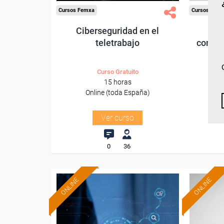
Cursos Femxa
Cursos Fem
Ciberseguridad en el
Habi
teletrabajo
comuni
Curso Gratuito
15 horas
Online (toda España)
O
Ver curso
0
36
ONLINE
ONLINE
Formación 100%
subvencionada.