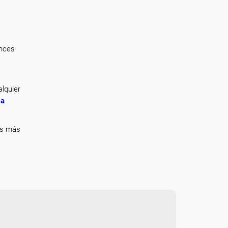
onces
lquier
la
ás más