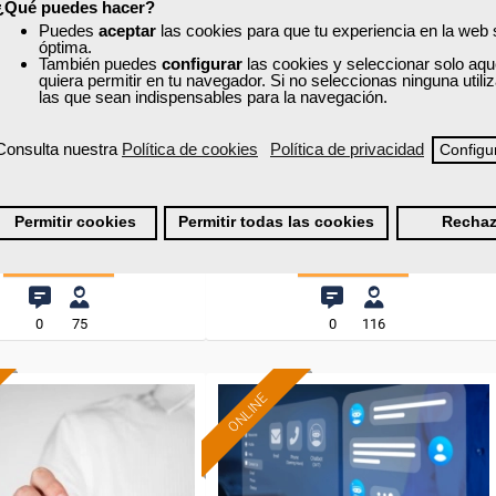
¿Qué puedes hacer?
xa
Cursos Femxa
Puedes
aceptar
las cookies para que tu experiencia en la web
óptima.
También puedes
configurar
las cookies y seleccionar solo aqu
lidades sociales:
Contabilidad general,
quiera permitir en tu navegador. Si no seleccionas ninguna util
cación, inteligencia
contaplus y fiscalidad
las que sean indispensables para la navegación.
emocional y...
Consulta nuestra
Política de cookies
Política de privacidad
Configu
Curso Gratuito
Curso Gratuito
20 horas
120 horas
nline (toda España)
Online (toda España)
Permitir cookies
Permitir todas las cookies
Rechaz
Ver curso
Ver curso
0
75
0
116
ONLINE
Formación 100%
Formación 100%
subvencionada.
subvencionada.