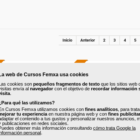
Inicio
Anterior
2
3
4
5
ONLINE
La web de Cursos Femxa usa cookies
Formación 100%
Formación 100%
Las cookies son
pequeños fragmentos de texto
que los sitios web 
subvencionada.
subvencionada.
visitas envía al
navegador
con el objetivo de
recordar información 
visita
.
ra desempleados,
Para desempleados,
¿Para qué las utilizamos?
res y autónomos.
trabajadores y autónomos.
En Cursos Femxa utilizamos cookies con
fines analíticos
, para trat
mejorar tu experiencia
en nuestra página web y con
fines publicita
adaptar el contenido a tus gustos y personalizar nuestros anuncios, 
Sector
Sector
y publicaciones en redes sociales.
-Administración.
-Administración.
Puedes obtener más información consultando
cómo trata Google la
información personal
.