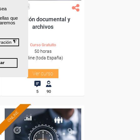
Cursos Femxa
 sea
ellas que
Gestión documental y
izaremos
archivos
◮
ración
Curso Gratuito
50 horas
Online (toda España)
ar
Ver curso
5
90
ONLINE
Formación 100%
subvencionada.