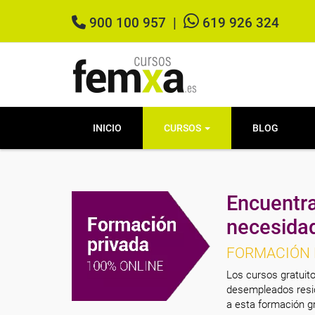
900 100 957
|
619 926 324
INICIO
CURSOS
BLOG
Encuentra
necesida
FORMACIÓN 
Los cursos gratuito
desempleados resid
a esta formación gr