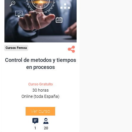
Para desempleados,
trabajadores y autónomos.
Sector
-Administración.
Cursos Femxa
Control de metodos y tiempos
en procesos
Curso Gratuito
30 horas
Online (toda España)
Ver curso
1
20