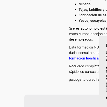
Minería.
Tejas, ladrillos y
Fabricación de az
Yesos, escayolas,
Si eres autónomo o está
estos cursos encajan co
desempleados.
Esta formación NO es bo
duda, consulta nuestro p
formación bonificada
.
Recuerda completar tu p
rápido los cursos a los 
¡Escoge tu curso favorit