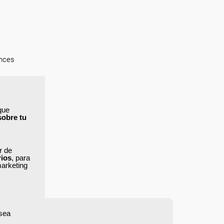
onces
lquier
que
la
sobre tu
ás más
ar de
rios
, para
marketing
 sea