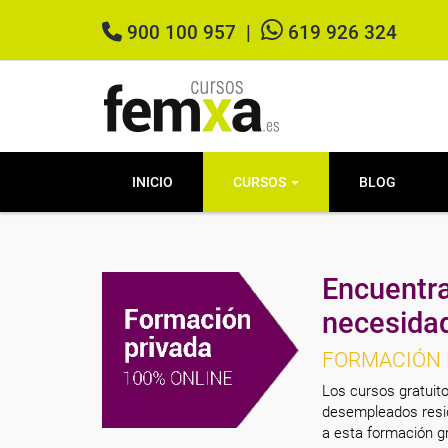
900 100 957
|
619 926 324
INICIO
CURSOS
BLOG
Encuentra
necesida
FORMACIÓN 
Los cursos gratuito
desempleados resid
a esta formación gr