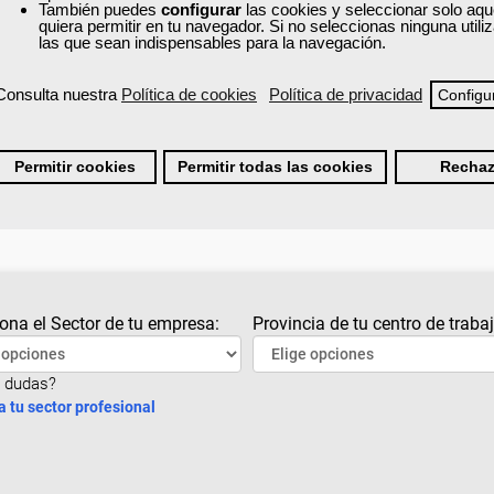
¿No encuentras el curso que estás buscando?
También puedes
configurar
las cookies y seleccionar solo aqu
quiera permitir en tu navegador. Si no seleccionas ninguna util
las que sean indispensables para la navegación.
 cursos recomendados
y accede a la formación gratuita que t
o mejorar tu desarrollo personal.
Consulta nuestra
Política de cookies
Política de privacidad
Configu
Cursos recomendados para el sector construcción e industria
extractivas
Permitir cookies
Permitir todas las cookies
Rechaz
ona el Sector de tu empresa:
Provincia de tu centro de trabaj
 dudas?
a tu sector profesional