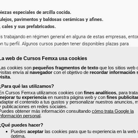
 piezas especiales de arcilla cocida.
ulejos, pavimentos y baldosas cerámicas y afines.
 cales y sus prefabricados.
s trabajando en régimen general en alguna de estas empresas, ent
n tu perfil. Algunos cursos pueden tener disponibles plazas para
La web de Cursos Femxa usa cookies
nificada, está subvencionada y es completamente gratuita. Para cua
Las cookies son
pequeños fragmentos de texto
que los sitios web 
ost del Blog:
Las 7 diferencias entre la formación subvencionada y 
visitas envía al
navegador
con el objetivo de
recordar información 
visita
.
erfil en la web con tus datos actualizados, de esta forma encontrar
¿Para qué las utilizamos?
que puedes acceder y solicitar plaza en un clic.
En Cursos Femxa utilizamos cookies con
fines analíticos
, para trat
mejorar tu experiencia
en nuestra página web y con
fines publicita
adaptar el contenido a tus gustos y personalizar nuestros anuncios, 
o, solicita tu plaza y mejora como profesional dentro de tu sector!
y publicaciones en redes sociales.
Puedes obtener más información consultando
cómo trata Google la
información personal
.
¿Qué puedes hacer?
Puedes
aceptar
las cookies para que tu experiencia en la web
óptima.