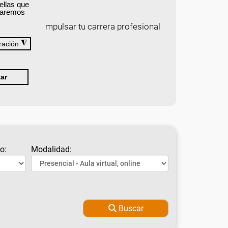
ellas que
izaremos
e ayudará a impulsar tu carrera profesional
◮
ración
s
ar
o:
Modalidad:
Buscar