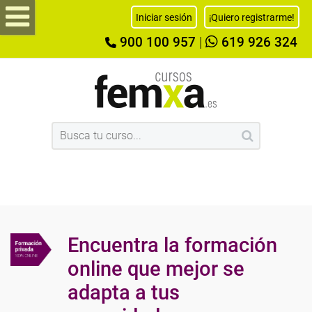
Iniciar sesión
¡Quiero registrarme!
900 100 957
|
619 926 324
Encuentra la formación
online que mejor se
adapta a tus