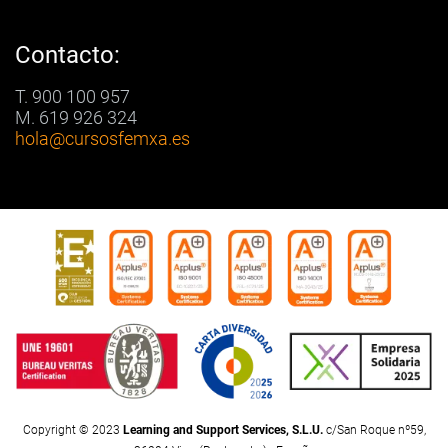
Contacto:
T. 900 100 957
M. 619 926 324
hola
@cursosfemxa.es
Copyright © 2023
Learning and Support Services, S.L.U.
c/San Roque nº59,