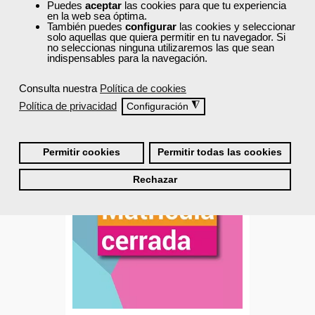
Puedes
aceptar
las cookies para que tu experiencia
150 horas
en la web sea óptima.
Online (toda España)
También puedes
configurar
las cookies y seleccionar
solo aquellas que quiera permitir en tu navegador. Si
no seleccionas ninguna utilizaremos las que sean
indispensables para la navegación.
Matrícula cerrada
Consulta nuestra
Política de cookies
23
17
Política de privacidad
◮
Configuración
AULA VIRTUAL
Permitir cookies
Permitir todas las cookies
Rechazar