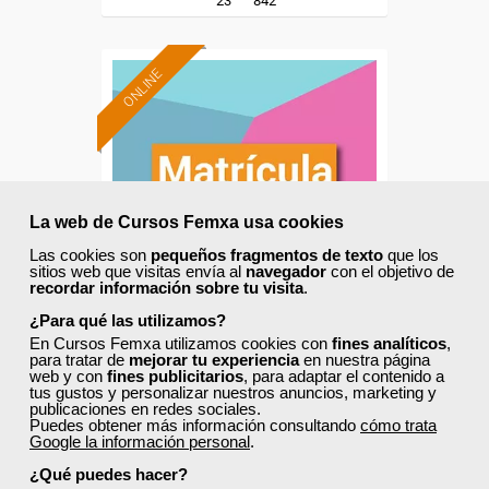
23
842
ONLINE
La web de Cursos Femxa usa cookies
Las cookies son
pequeños fragmentos de texto
que los
sitios web que visitas envía al
navegador
con el objetivo de
recordar información sobre tu visita
.
¿Para qué las utilizamos?
En Cursos Femxa utilizamos cookies con
fines analíticos
,
Cursos Femxa
para tratar de
mejorar tu experiencia
en nuestra página
web y con
fines publicitarios
, para adaptar el contenido a
Autoconsumo, sistemas de
tus gustos y personalizar nuestros anuncios, marketing y
publicaciones en redes sociales.
energías renovables para el
Puedes obtener más información consultando
cómo trata
Google la información personal
.
impulso de...
¿Qué puedes hacer?
Curso Gratuito