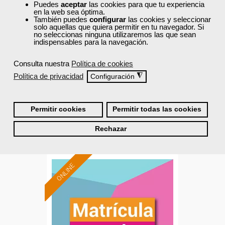
Puedes
aceptar
las cookies para que tu experiencia
en la web sea óptima.
Técnicas administrativas
También puedes
configurar
las cookies y seleccionar
solo aquellas que quiera permitir en tu navegador. Si
básicas de oficina
no seleccionas ninguna utilizaremos las que sean
indispensables para la navegación.
Curso Gratuito
Consulta nuestra
Política de cookies
166 horas
Política de privacidad
◮
Configuración
Online (Madrid )
Matrícula cerrada
Permitir cookies
Permitir todas las cookies
Rechazar
2
1097
ONLINE