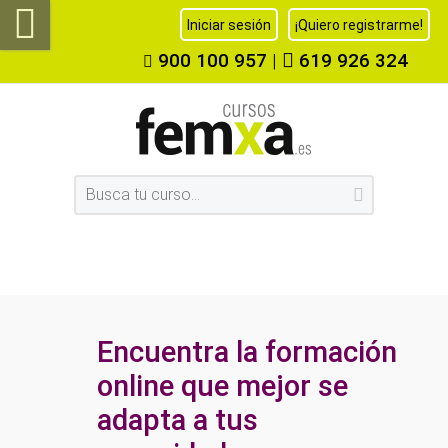
Iniciar sesión
¡Quiero registrarme!
900 100 957
|
619 926 324
Encuentra la formación
online que mejor se
adapta a tus