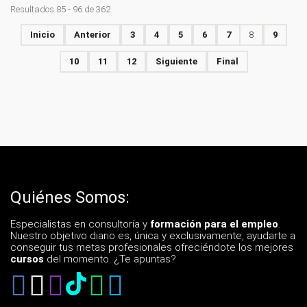
Resultados 85 - 96 de 362
Inicio
Anterior
3
4
5
6
7
8
9
10
11
12
Siguiente
Final
Quiénes Somos:
Especialistas en consultoría y
formación para el empleo
.
Nuestro objetivo diario es, única y exclusivamente, ayudarte a
conseguir tus metas profesionales ofreciéndote los mejores
cursos
del momento. ¿Te apuntas?