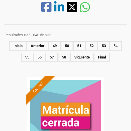
Resultados 637 - 648 de 933
Inicio
Anterior
49
50
51
52
53
54
55
56
57
58
Siguiente
Final
ONLINE