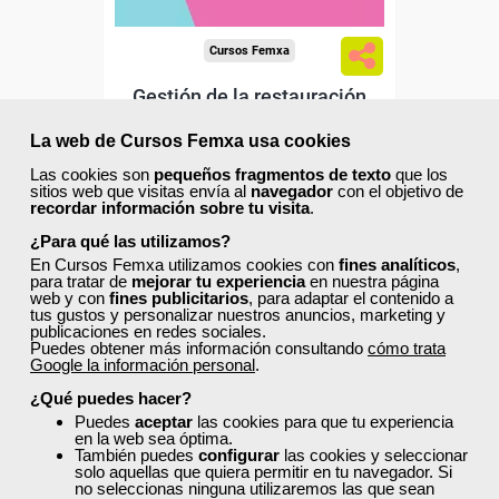
Cursos Femxa
Gestión de la restauración
La web de Cursos Femxa usa cookies
Las cookies son
pequeños fragmentos de texto
que los
Curso Gratuito
sitios web que visitas envía al
navegador
con el objetivo de
recordar información sobre tu visita
.
100 horas
Online (toda España)
¿Para qué las utilizamos?
En Cursos Femxa utilizamos cookies con
fines analíticos
,
para tratar de
mejorar tu experiencia
en nuestra página
Matrícula cerrada
web y con
fines publicitarios
, para adaptar el contenido a
tus gustos y personalizar nuestros anuncios, marketing y
publicaciones en redes sociales.
Puedes obtener más información consultando
cómo trata
34
532
Google la información personal
.
¿Qué puedes hacer?
Puedes
aceptar
las cookies para que tu experiencia
ONLINE
en la web sea óptima.
También puedes
configurar
las cookies y seleccionar
solo aquellas que quiera permitir en tu navegador. Si
no seleccionas ninguna utilizaremos las que sean