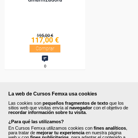
La web de Cursos Femxa usa cookies
O.
Las cookies son
pequeños fragmentos de texto
que los
sitios web que visitas envía al
navegador
con el objetivo de
recordar información sobre tu visita
.
¿Para qué las utilizamos?
En Cursos Femxa utilizamos cookies con
fines analíticos
,
para tratar de
mejorar tu experiencia
en nuestra página
web y con
fines publicitarios
, para adaptar el contenido a