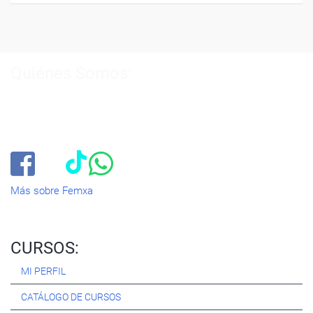
Quiénes Somos:
Especialistas en consultoría y
formación para el empleo
.
Nuestro objetivo diario es, única y exclusivamente, ayudarte a
conseguir tus metas profesionales ofreciéndote los mejores
cursos
del momento. ¿Te apuntas?
Más sobre Femxa
CURSOS:
MI PERFIL
CATÁLOGO DE CURSOS