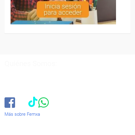
Quiénes Somos:
Especialistas en consultoría y
formación para el empleo
.
Nuestro objetivo diario es, única y exclusivamente, ayudarte a
conseguir tus metas profesionales ofreciéndote los mejores
cursos
del momento. ¿Te apuntas?
Más sobre Femxa