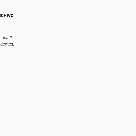
RCHIVO.
 usar?
identes.