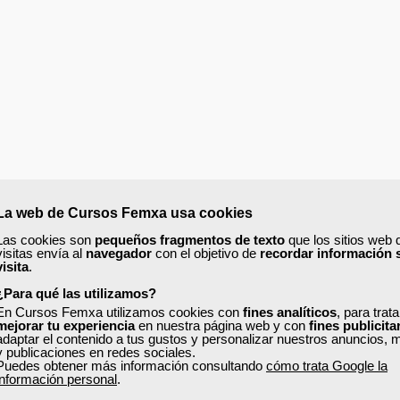
La web de Cursos Femxa usa cookies
ABORAL.
Las cookies son
pequeños fragmentos de texto
que los sitios web 
visitas envía al
navegador
con el objetivo de
recordar información 
visita
.
¿Para qué las utilizamos?
En Cursos Femxa utilizamos cookies con
fines analíticos
, para trat
mejorar tu experiencia
en nuestra página web y con
fines publicita
adaptar el contenido a tus gustos y personalizar nuestros anuncios, 
y publicaciones en redes sociales.
S.
Puedes obtener más información consultando
cómo trata Google la
información personal
.
onales.