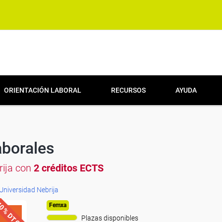
ORIENTACIÓN LABORAL
RECURSOS
AYUDA
aborales
brija con
2 créditos ECTS
Universidad Nebrija
0% DTO.
Femxa
Plazas disponibles