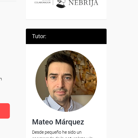
Tutor:
n
Mateo Márquez
Desde pequeño he sido un