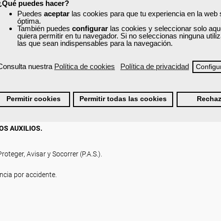
ue pueden aplicar para minimizar los riesgos profesionales.
¿Qué puedes hacer?
Puedes
aceptar
las cookies para que tu experiencia en la web
óptima.
También puedes
configurar
las cookies y seleccionar solo aqu
quiera permitir en tu navegador. Si no seleccionas ninguna util
las que sean indispensables para la navegación.
Consulta nuestra
Política de cookies
Política de privacidad
Configu
I.).
Permitir cookies
Permitir todas las cookies
Rechaz
OS AUXILIOS.
oteger, Avisar y Socorrer (P.A.S.).
ncia por accidente.