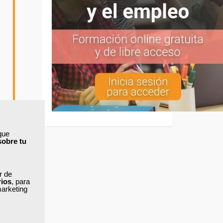
que
sobre tu
ar de
rios
, para
marketing