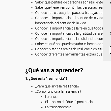
Saber qué perfiles de personas son resilientes y si
Saber qué tienen en común las personas resiliente
Conocer las claves y los pasos a trabajar, para co
Conocer la importancia del sentido de la vida en l
importancia del sentido de la vida.
Conocer la importancia de la fe en que todo mejor
Conocer la importancia de la gratitud para ser feli
Conocer la importancia de la solidaridad como sen
Saber en qué nos puede ayudar el hecho de admir
Conocer historias reales de resiliencia en situaci
Conocer diferentes herramientas extras que le serv
¿Qué vas a aprender?
1. ¿Qué es la “resiliencia”?
¿Para qué sirve la resiliencia?
¿Cómo funciona la resiliencia?
La crisis.
El proceso de “duelo” post crisis.
La trascendencia.