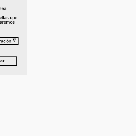
 sea
ellas que
brió la
izaremos
◮
ración
ar