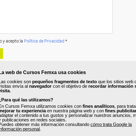
o y acepto la
Política de Privacidad
*
La web de Cursos Femxa usa cookies
Las cookies son
pequeños fragmentos de texto
que los sitios web 
visitas envía al
navegador
con el objetivo de
recordar información 
visita
.
A
PRECIOS
OPINIONES
¿Para qué las utilizamos?
urso?
En Cursos Femxa utilizamos cookies con
fines analíticos
, para trat
mejorar tu experiencia
en nuestra página web y con
fines publicita
adaptar el contenido a tus gustos y personalizar nuestros anuncios, 
y publicaciones en redes sociales.
Puedes obtener más información consultando
cómo trata Google la
información personal
.
iones que activan ese proceso.