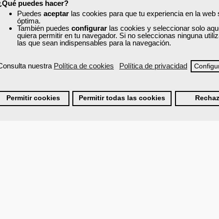
¿Qué puedes hacer?
 es posible aprender.
Puedes
aceptar
las cookies para que tu experiencia en la web
s.
óptima.
nvertirse en una persona resiliente.
También puedes
configurar
las cookies y seleccionar solo aqu
a evolución del individuo.Conocer la historia de Viktor Frankl y cómo descu
quiera permitir en tu navegador. Si no seleccionas ninguna util
las que sean indispensables para la navegación.
ará para sobrevivir.
Consulta nuestra
Política de cookies
Política de privacidad
z.
Configu
tido de la vida.
ar a otras personas.
ones extremas.
Permitir cookies
Permitir todas las cookies
Rechaz
irán para seguir desarrollando la resiliencia.