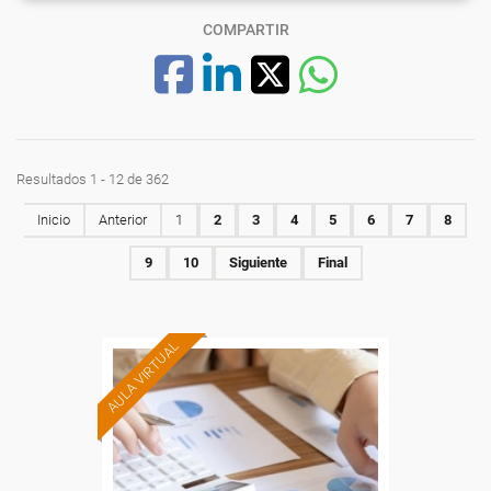
COMPARTIR
Resultados 1 - 12 de 362
Inicio
Anterior
1
2
3
4
5
6
7
8
9
10
Siguiente
Final
AULA VIRTUAL