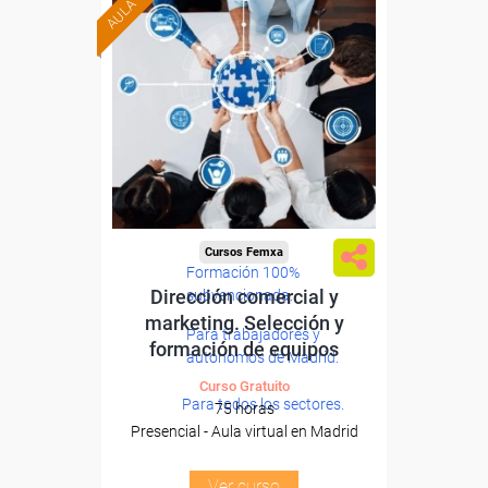
Cursos Femxa
Formación 100%
Dirección comercial y
subvencionada.
marketing. Selección y
Para trabajadores y
formación de equipos
autónomos de Madrid.
Curso Gratuito
Para todos los sectores.
75 horas
Presencial - Aula virtual en Madrid
Ver curso