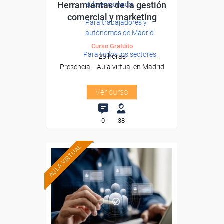
Herramientas de la gestión
subvencionada.
comercial y marketing
Para trabajadores y
autónomos de Madrid.
Curso Gratuito
Para todos los sectores.
25 horas
Presencial - Aula virtual en Madrid
Ver curso
0
38
AULA VIRTUAL