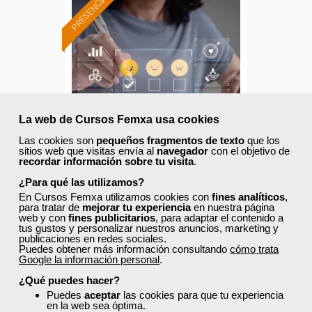
PRESENCIAL
La web de Cursos Femxa usa cookies
Las cookies son
pequeños fragmentos de texto
que los
sitios web que visitas envía al
navegador
con el objetivo de
recordar información sobre tu visita
.
Cursos Femxa
¿Para qué las utilizamos?
Formación 100%
En Cursos Femxa utilizamos cookies con
fines analíticos
,
Trabajador saludable
subvencionada.
para tratar de
mejorar tu experiencia
en nuestra página
web y con
fines publicitarios
, para adaptar el contenido a
tus gustos y personalizar nuestros anuncios, marketing y
Para desempleados,
publicaciones en redes sociales.
trabajadores y autónomos
Puedes obtener más información consultando
cómo trata
de Castilla y Leon.
Google la información personal
.
Curso Gratuito
8 horas
¿Qué puedes hacer?
Para todos los sectores.
Presencial - Aula virtual en Salamanca
Puedes
aceptar
las cookies para que tu experiencia
en la web sea óptima.