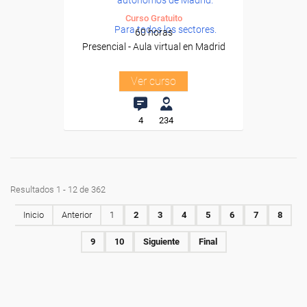
autónomos de Madrid.
Curso Gratuito
Para todos los sectores.
60 horas
Presencial - Aula virtual en Madrid
Ver curso
4
234
Resultados 1 - 12 de 362
Inicio
Anterior
1
2
3
4
5
6
7
8
9
10
Siguiente
Final