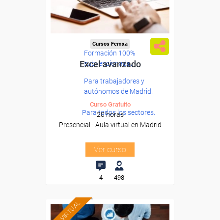
Cursos Femxa
Formación 100%
Excel avanzado
subvencionada.
Para trabajadores y
autónomos de Madrid.
Curso Gratuito
Para todos los sectores.
20 horas
Presencial - Aula virtual en Madrid
Ver curso
4
498
AULA VIRTUAL