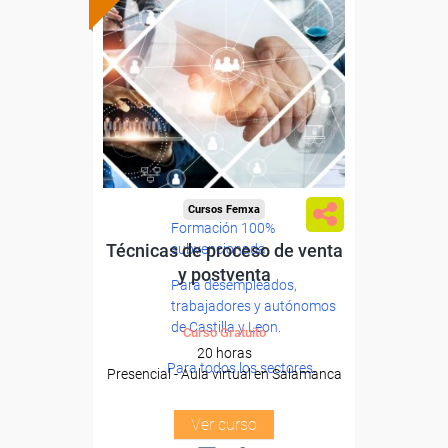
Cursos Femxa
Formación 100%
Técnicas de proceso de venta
subvencionada.
y postventa
Para desempleados,
trabajadores y autónomos
de Castilla y Leon.
Curso Gratuito
20 horas
Para todos los sectores.
Presencial - Aula virtual en Salamanca
Ver curso