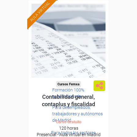
AULA VIRTUAL
Cursos Femxa
Formación 100%
Contabilidad general,
subvencionada.
contaplus y fiscalidad
Para desempleados,
trabajadores y autónomos
de Madrid.
Curso Gratuito
120 horas
Para todos los sectores.
Presencial - Aula virtual en Madrid