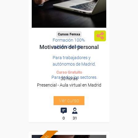
Cursos Femxa
Formación 100%
Motivación del personal
subvencionada.
Para trabajadores y
autónomos de Madrid.
Curso Gratuito
Para todos los sectores.
30 horas
Presencial - Aula virtual en Madrid
Ver curso
0
31