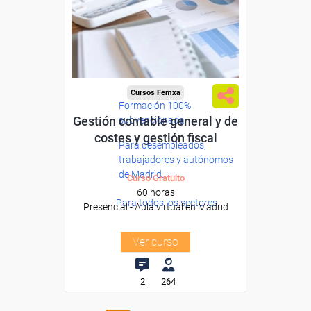
Cursos Femxa
Formación 100%
Gestión contable general y de
subvencionada.
costes y gestión fiscal
Para desempleados,
trabajadores y autónomos
de Madrid.
Curso Gratuito
60 horas
Para todos los sectores.
Presencial - Aula virtual en Madrid
Ver curso
2
264