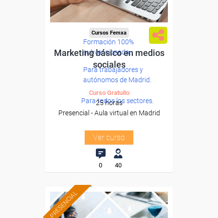
Cursos Femxa
Formación 100%
Marketing básico en medios
subvencionada.
sociales
Para trabajadores y
autónomos de Madrid.
Curso Gratuito
Para todos los sectores.
25 horas
Presencial - Aula virtual en Madrid
Ver curso
0
40
PRESENCIAL