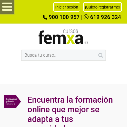
Iniciar sesión
¡Quiero registrarme!
900 100 957
|
619 926 324
Encuentra la formación
online que mejor se
adapta a tus