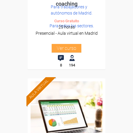
coaching
Para trabajadores y
autónomos de Madrid.
Curso Gratuito
Para todos los sectores.
25 horas
Presencial - Aula virtual en Madrid
Ver curso
8
194
AULA VIRTUAL