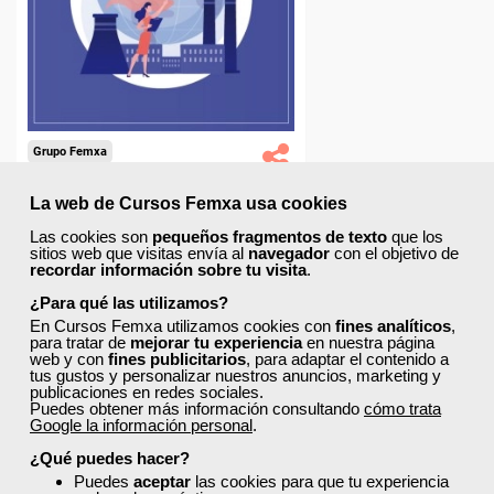
Diploma.
Compra segura
Grupo Femxa
Riesgos ambientales en el
La web de Cursos Femxa usa cookies
sector de la recuperación
Las cookies son
pequeños fragmentos de texto
que los
sitios web que visitas envía al
navegador
con el objetivo de
recordar información sobre tu visita
.
¿Para qué las utilizamos?
En Cursos Femxa utilizamos cookies con
fines analíticos
,
para tratar de
mejorar tu experiencia
en nuestra página
225,00 €
web y con
fines publicitarios
, para adaptar el contenido a
135,00 €
tus gustos y personalizar nuestros anuncios, marketing y
publicaciones en redes sociales.
Comprar
Puedes obtener más información consultando
cómo trata
Google la información personal
.
¿Qué puedes hacer?
0
Puedes
aceptar
las cookies para que tu experiencia