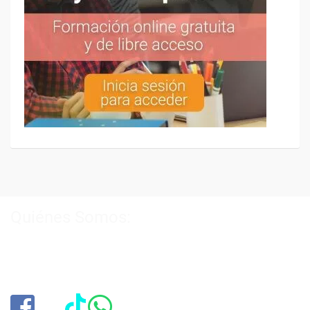
Quiénes Somos:
Especialistas en consultoría y
formación para el empleo
.
Nuestro objetivo diario es, única y exclusivamente, ayudarte a
conseguir tus metas profesionales ofreciéndote los mejores
cursos
del momento. ¿Te apuntas?