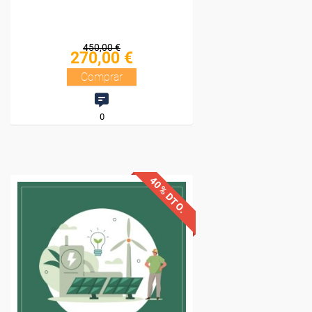
450,00 €
270,00 €
Comprar
0
40% DTO.
Descuentos especiales
Sin requisitos de acceso
Diploma.