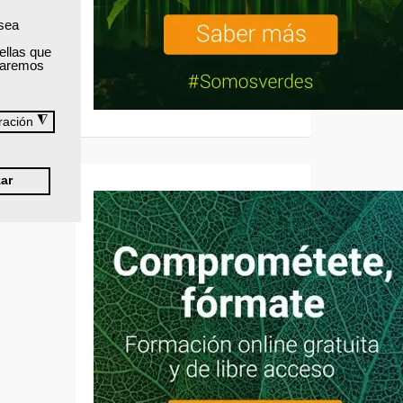
 sea
ellas que
izaremos
◮
ración
ar