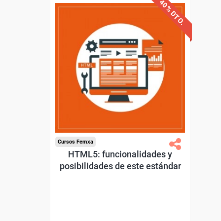
40% DTO.
Descuentos especiales
Sin requisitos de acceso
Diploma.
Compra segura
Cursos Femxa
HTML5: funcionalidades y
posibilidades de este estándar