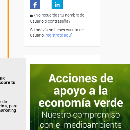
¿No recuerdas tu nombre de
usuario o contraseña?
Si todavía no tienes cuenta de
usuario,
regístrate aquí
que
sobre tu
ar de
rios
, para
marketing
en el