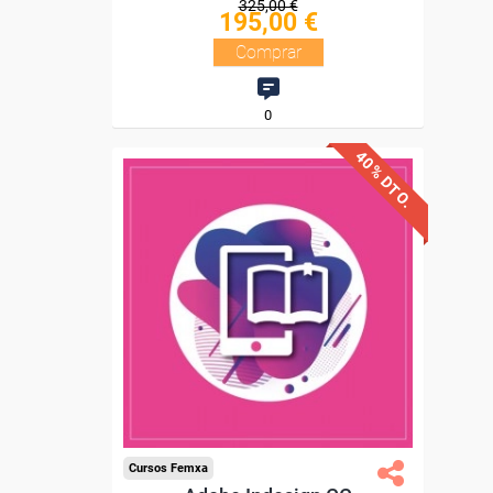
325,00 €
195,00 €
Comprar
0
40% DTO.
Descuentos especiales
Sin requisitos de acceso
Diploma.
Compra segura
Cursos Femxa