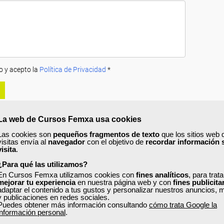
o y acepto la
Política de Privacidad
*
La web de Cursos Femxa usa cookies
Las cookies son
pequeños fragmentos de texto
que los sitios web 
visitas envía al
navegador
con el objetivo de
recordar información 
visita
.
A
PRECIOS
OPINIONES
¿Para qué las utilizamos?
urso?
En Cursos Femxa utilizamos cookies con
fines analíticos
, para trat
mejorar tu experiencia
en nuestra página web y con
fines publicita
adaptar el contenido a tus gustos y personalizar nuestros anuncios, 
o autoedición,
aprenderás conocimientos en el campo del diseño gráfico, 
y publicaciones en redes sociales.
ágenes, utilizando las técnicas más avanzadas del mercado.
Puedes obtener más información consultando
cómo trata Google la
información personal
.