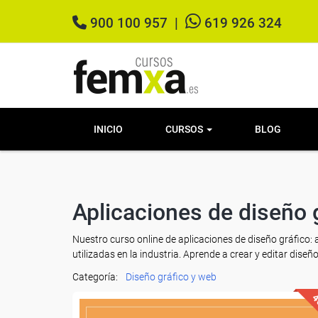
900 100 957
|
619 926 324
INICIO
CURSOS
BLOG
Aplicaciones de diseño 
Nuestro curso online de aplicaciones de diseño gráfico:
utilizadas en la industria. Aprende a crear y editar dise
Categoría:
Diseño gráfico y web
4