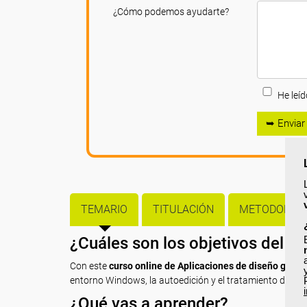
¿Cómo podemos ayudarte?
He leíd
➥ Enviar
TEMARIO
TITULACIÓN
METODOLOGÍ
¿Cuáles son los objetivos del c
Con este
curso online de Aplicaciones de diseño gráfic
entorno Windows, la autoedición y el tratamiento de im
¿Qué vas a aprender?