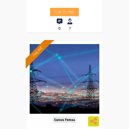
Ver curso
0
7
ONLINE
Formación 100%
subvencionada.
Para desempleados,
trabajadores y autónomos.
Sector
-Energía y Agua.
Cursos Femxa