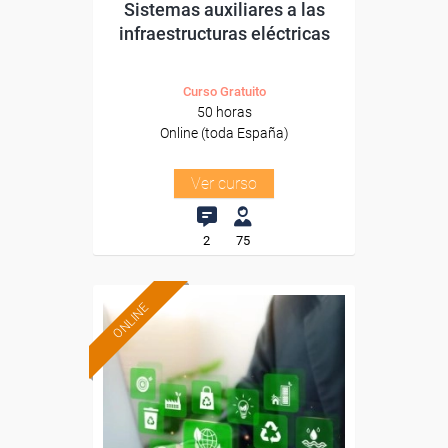
Sistemas auxiliares a las
infraestructuras eléctricas
Curso Gratuito
50 horas
Online (toda España)
Ver curso
2
75
ONLINE
Formación 100%
subvencionada.
Para desempleados,
trabajadores y autónomos.