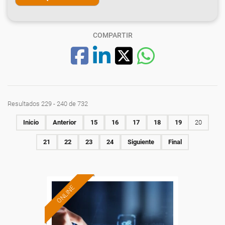
COMPARTIR
Resultados 229 - 240 de 732
Inicio
Anterior
15
16
17
18
19
20
21
22
23
24
Siguiente
Final
ONLINE
Formación 100%
subvencionada.