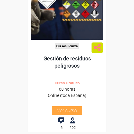
Para desempleados,
trabajadores y autónomos.
Sector
-Mediambiente.
Cursos Femxa
Gestión de residuos
peligrosos
Curso Gratuito
60 horas
Online (toda España)
Ver curso
6
292