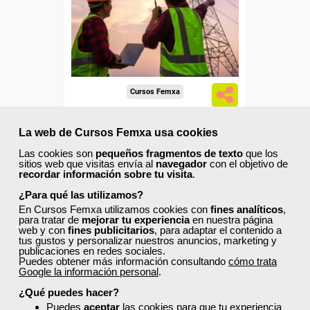
trabajadores y autónomos.
Sector
-Energía y Agua.
Cursos Femxa
Normativa y aspectos
La web de Cursos Femxa usa cookies
fundamentales de
mantenimiento en líneas de...
Las cookies son
pequeños fragmentos de texto
que los
sitios web que visitas envía al
navegador
con el objetivo de
recordar información sobre tu visita
.
Curso Gratuito
80 horas
¿Para qué las utilizamos?
Online (toda España)
En Cursos Femxa utilizamos cookies con
fines analíticos
,
para tratar de
mejorar tu experiencia
en nuestra página
web y con
fines publicitarios
, para adaptar el contenido a
Ver curso
tus gustos y personalizar nuestros anuncios, marketing y
publicaciones en redes sociales.
Puedes obtener más información consultando
cómo trata
Google la información personal
.
0
154
¿Qué puedes hacer?
Puedes
aceptar
las cookies para que tu experiencia