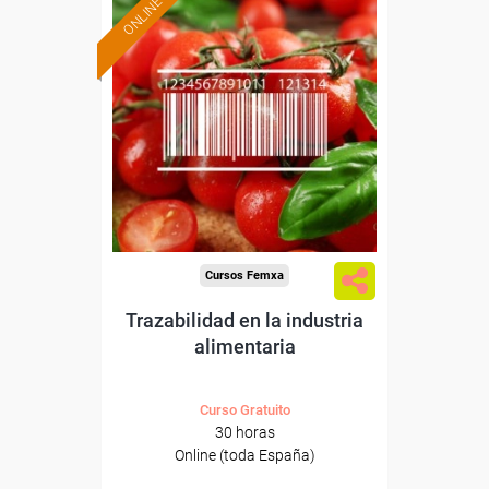
ONLINE
Formación 100%
subvencionada.
Para desempleados,
trabajadores y autónomos.
Sector
-Industria Alimentaria.
Cursos Femxa
Trazabilidad en la industria
alimentaria
Curso Gratuito
30 horas
Online (toda España)