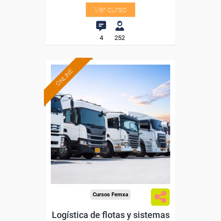
Ver curso
4
252
ONLINE
Formación 100%
subvencionada.
Para desempleados,
trabajadores y autónomos.
Sector
-Transporte y Logística.
Cursos Femxa
Logística de flotas y sistemas