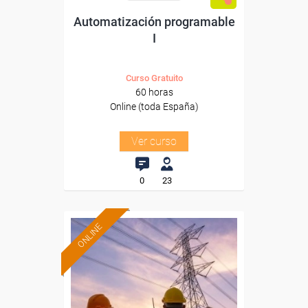
Automatización programable
I
Curso Gratuito
60 horas
Online (toda España)
Ver curso
0
23
ONLINE
Formación 100%
subvencionada.
Para desempleados,