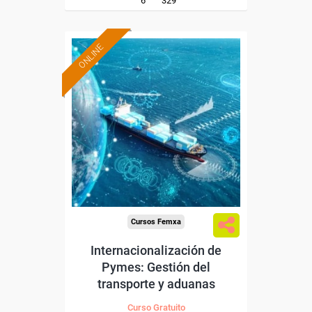
6
329
ONLINE
Formación 100%
subvencionada.
Para desempleados,
trabajadores y autónomos.
Sector
-Transporte y Logística.
Cursos Femxa
Internacionalización de
Pymes: Gestión del
transporte y aduanas
Curso Gratuito