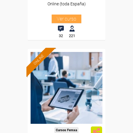
Online (toda España)
Ver curso
32
221
ONLINE
Formación 100%
subvencionada.
Para desempleados,
trabajadores y autónomos.
Sector
-Construcción e industrias
Extractivas.
Cursos Femxa