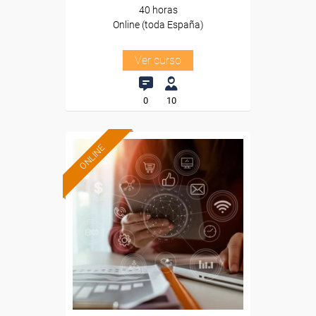
40 horas
Online (toda España)
Ver curso
0
10
ONLINE
Formación 100%
subvencionada.
Para desempleados,
trabajadores y autónomos.
Sector
-Información, Comunicación
y Artes Gráficas.