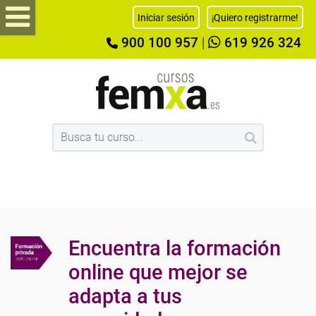
Iniciar sesión
¡Quiero registrarme!
900 100 957
|
619 926 324
Encuentra la formación
online que mejor se
adapta a tus