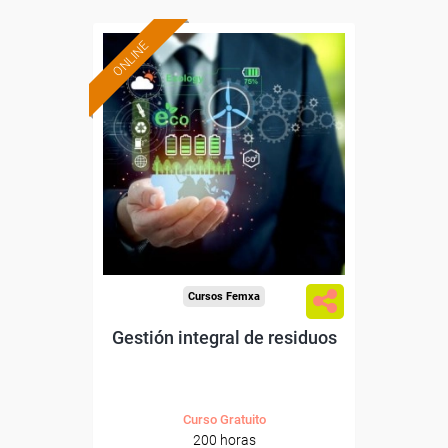
ONLINE
Formación 100%
subvencionada.
Para desempleados,
trabajadores y autónomos.
Sector
-Industria Química.
Cursos Femxa
Gestión integral de residuos
Curso Gratuito
200 horas