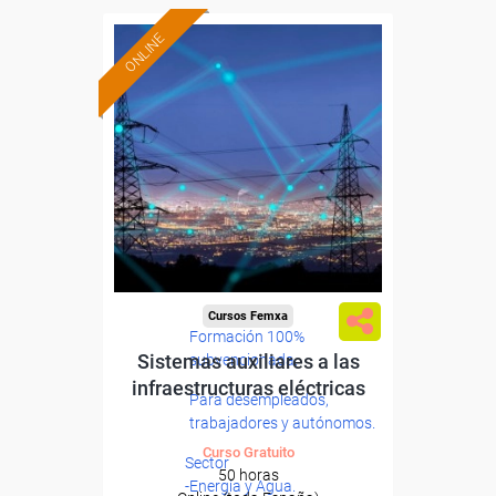
ONLINE
Cursos Femxa
Formación 100%
Sistemas auxiliares a las
subvencionada.
infraestructuras eléctricas
Para desempleados,
trabajadores y autónomos.
Curso Gratuito
Sector
50 horas
-Energía y Agua.