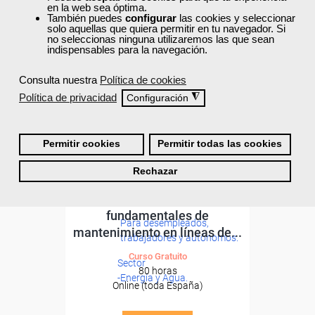
ONLINE
en la web sea óptima.
También puedes
configurar
las cookies y seleccionar
solo aquellas que quiera permitir en tu navegador. Si
no seleccionas ninguna utilizaremos las que sean
indispensables para la navegación.
Consulta nuestra
Política de cookies
Política de privacidad
◮
Configuración
Permitir cookies
Permitir todas las cookies
Cursos Femxa
Rechazar
Formación 100%
Normativa y aspectos
subvencionada.
fundamentales de
Para desempleados,
mantenimiento en líneas de...
trabajadores y autónomos.
Curso Gratuito
Sector
80 horas
-Energía y Agua.
Online (toda España)