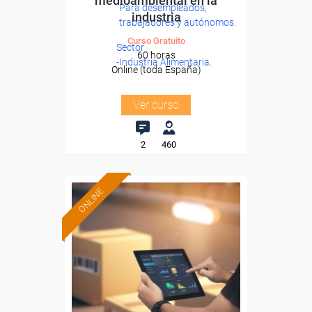
medioambiental en la
Para desempleados,
industria
trabajadores y autónomos.
Curso Gratuito
Sector
60 horas
-Industria Alimentaria.
Online (toda España)
Ver curso
2
460
ONLINE