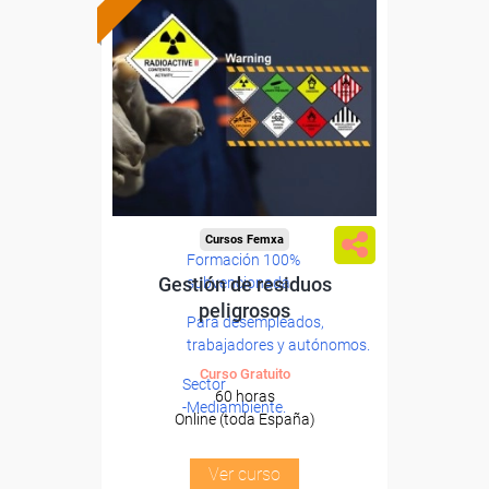
Cursos Femxa
Formación 100%
Gestión de residuos
subvencionada.
peligrosos
Para desempleados,
trabajadores y autónomos.
Curso Gratuito
Sector
60 horas
-Mediambiente.
Online (toda España)
Ver curso