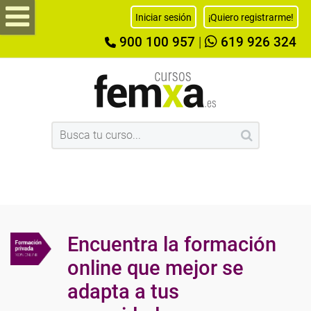
Iniciar sesión
¡Quiero registrarme!
900 100 957
|
619 926 324
Encuentra la formación
online que mejor se
adapta a tus