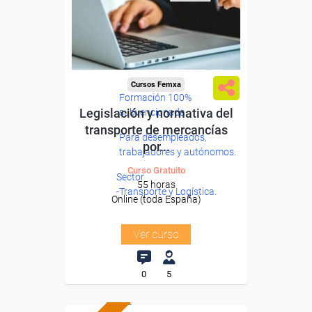
Cursos Femxa
Formación 100%
Legislación y normativa del
subvencionada.
transporte de mercancías
Para desempleados,
por...
trabajadores y autónomos.
Curso Gratuito
Sector
55 horas
-Transporte y Logística.
Online (toda España)
Ver curso
0
5