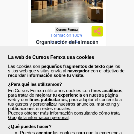
Cursos Femxa
Formación 100%
Organización del almacén
subvencionada.
Para desempleados,
La web de Cursos Femxa usa cookies
trabajadores y autónomos.
Las cookies son
pequeños fragmentos de texto
que los
Curso Gratuito
Sector
sitios web que visitas envía al
navegador
con el objetivo de
30 horas
recordar información sobre tu visita
.
-Transporte y Logística.
Online (toda España)
¿Para qué las utilizamos?
En Cursos Femxa utilizamos cookies con
fines analíticos
,
Ver curso
para tratar de
mejorar tu experiencia
en nuestra página
web y con
fines publicitarios
, para adaptar el contenido a
tus gustos y personalizar nuestros anuncios, marketing y
publicaciones en redes sociales.
0
15
Puedes obtener más información consultando
cómo trata
Google la información personal
.
¿Qué puedes hacer?
Puedes
aceptar
las cookies para que tu experiencia