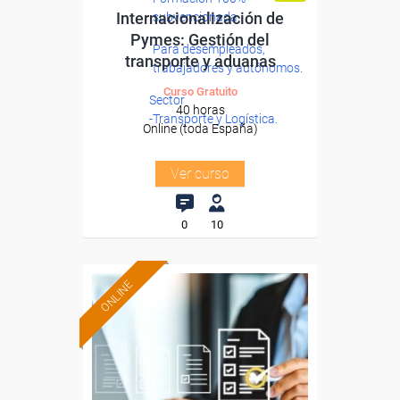
Internacionalización de
subvencionada.
Pymes: Gestión del
Para desempleados,
transporte y aduanas
trabajadores y autónomos.
Curso Gratuito
Sector
40 horas
-Transporte y Logística.
Online (toda España)
Ver curso
0
10
ONLINE