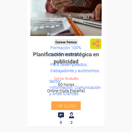
Cursos Femxa
Formación 100%
Planificación estratégica en
subvencionada.
publicidad
Para desempleados,
trabajadores y autónomos.
Curso Gratuito
Sector
60 horas
-Información, Comunicación
Online (toda España)
y Artes Gráficas.
Ver curso
0
2