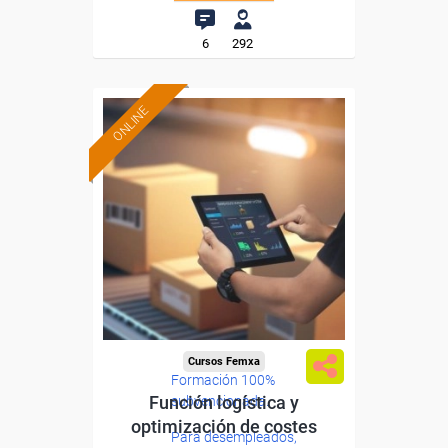
6
292
ONLINE
Cursos Femxa
Formación 100%
Función logística y
subvencionada.
optimización de costes
Para desempleados,