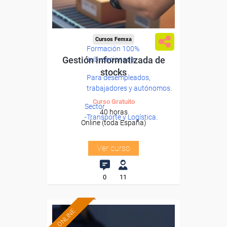
Cursos Femxa
Formación 100%
Gestión informatizada de
subvencionada.
stocks
Para desempleados,
trabajadores y autónomos.
Curso Gratuito
Sector
40 horas
-Transporte y Logística.
Online (toda España)
Ver curso
0
11
ONLINE