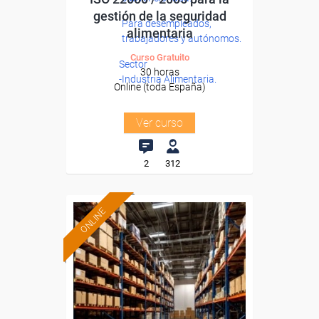
gestión de la seguridad
Para desempleados,
alimentaria
trabajadores y autónomos.
Curso Gratuito
Sector
30 horas
-Industria Alimentaria.
Online (toda España)
Ver curso
2
312
ONLINE