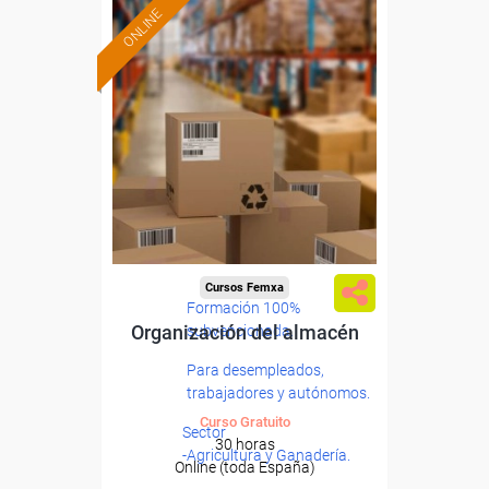
ONLINE
Cursos Femxa
Formación 100%
Organización del almacén
subvencionada.
Para desempleados,
trabajadores y autónomos.
Curso Gratuito
Sector
30 horas
-Agricultura y Ganadería.
Online (toda España)