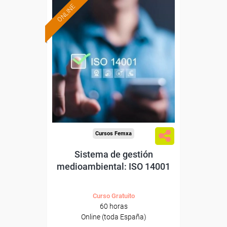
ONLINE
Formación 100%
subvencionada.
Para desempleados,
trabajadores y autónomos.
Sector
-Metal.
Cursos Femxa
Sistema de gestión
medioambiental: ISO 14001
Curso Gratuito
60 horas
Online (toda España)