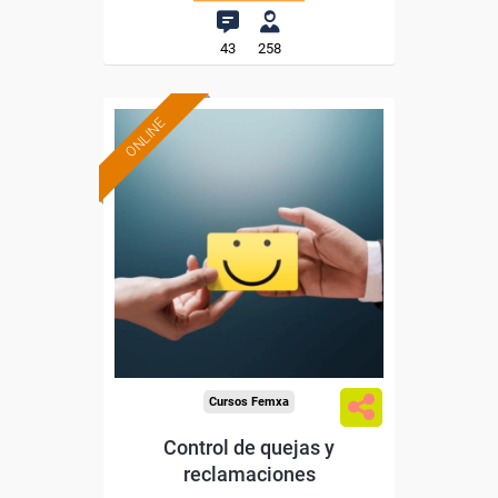
43
258
ONLINE
Formación 100%
subvencionada.
Para desempleados,
trabajadores y autónomos.
Sector
-Hosteleria y Turismo.
Cursos Femxa
Control de quejas y
reclamaciones