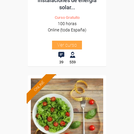
instalaciones de energía
solar...
Curso Gratuito
100 horas
Online (toda España)
Ver curso
39
559
ONLINE
Formación 100%
subvencionada.
Para desempleados,
trabajadores y autónomos.
Sector