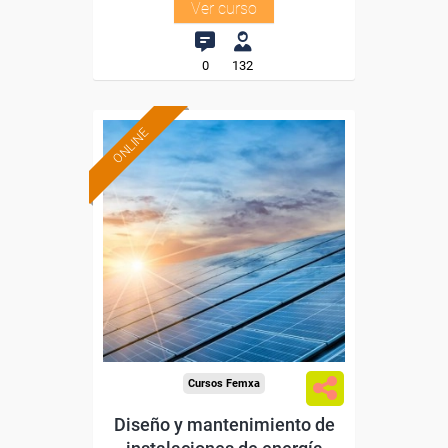
Ver curso
0
132
ONLINE
Formación 100%
subvencionada.
Para desempleados,
trabajadores y autónomos.
Sector
-Metal.
Cursos Femxa
Diseño y mantenimiento de