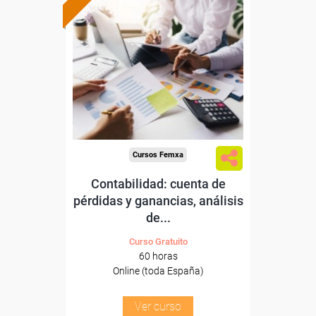
Formación 100%
subvencionada.
Para desempleados,
trabajadores y autónomos.
Sector
-Industria Química.
Cursos Femxa
Contabilidad: cuenta de
pérdidas y ganancias, análisis
de...
Curso Gratuito
60 horas
Online (toda España)
Ver curso