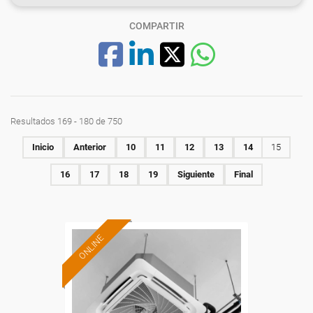
COMPARTIR
Resultados 169 - 180 de 750
Inicio
Anterior
10
11
12
13
14
15
16
17
18
19
Siguiente
Final
ONLINE
Formación 100%
subvencionada.