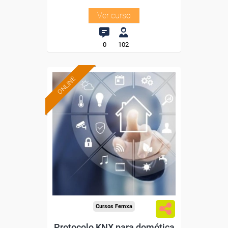
Ver curso
0
102
ONLINE
Formación 100%
subvencionada.
Para desempleados,
trabajadores y autónomos.
Sector
-Metal.
Cursos Femxa
Protocolo KNX para domótica