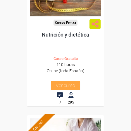
-Hosteleria y Turismo.
Cursos Femxa
Nutrición y dietética
Curso Gratuito
110 horas
Online (toda España)
Ver curso
7
295
ONLINE