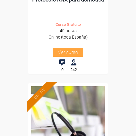
Curso Gratuito
40 horas
Online (toda España)
Ver curso
0
242
ONLINE
Formación 100%
subvencionada.
Para desempleados,
trabajadores y autónomos.