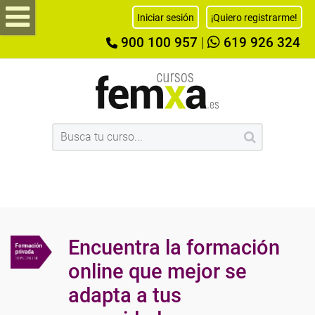
Iniciar sesión
¡Quiero registrarme!
900 100 957
|
619 926 324
Encuentra la formación
online que mejor se
adapta a tus