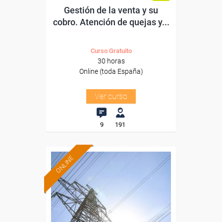
Gestión de la venta y su
cobro. Atención de quejas y...
Curso Gratuito
30 horas
Online (toda España)
Ver curso
9
191
ONLINE
Formación 100%
subvencionada.
Para desempleados,
trabajadores y autónomos.