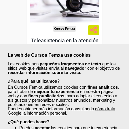
Sector
-Sanidad.
Cursos Femxa
Teleasistencia en la atención
a personas con dependencia
La web de Cursos Femxa usa cookies
Las cookies son
pequeños fragmentos de texto
que los
Curso Gratuito
sitios web que visitas envía al
navegador
con el objetivo de
50 horas
recordar información sobre tu visita
.
Online (toda España)
¿Para qué las utilizamos?
En Cursos Femxa utilizamos cookies con
fines analíticos
,
Ver curso
para tratar de
mejorar tu experiencia
en nuestra página
web y con
fines publicitarios
, para adaptar el contenido a
tus gustos y personalizar nuestros anuncios, marketing y
publicaciones en redes sociales.
1
13
Puedes obtener más información consultando
cómo trata
Google la información personal
.
¿Qué puedes hacer?
Puedes
aceptar
las cookies para que tu experiencia