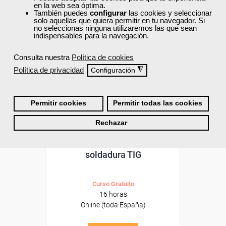
ONLINE
en la web sea óptima.
También puedes
configurar
las cookies y seleccionar
Formación 100%
solo aquellas que quiera permitir en tu navegador. Si
subvencionada.
no seleccionas ninguna utilizaremos las que sean
indispensables para la navegación.
Para desempleados,
Consulta nuestra
Política de cookies
trabajadores y autónomos.
Política de privacidad
◮
Configuración
Sector
-Metal.
Permitir cookies
Permitir todas las cookies
Cursos Femxa
Rechazar
Procesos y técnicas de
soldadura TIG
Curso Gratuito
16 horas
Online (toda España)