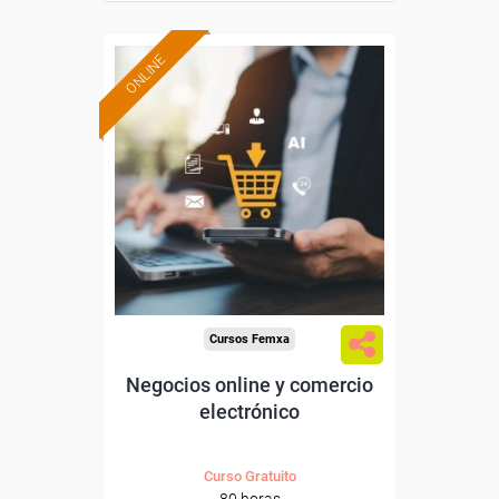
ONLINE
Formación 100%
subvencionada.
Para desempleados,
trabajadores y autónomos.
Sector
-Comercio.
Cursos Femxa
Negocios online y comercio
electrónico
Curso Gratuito