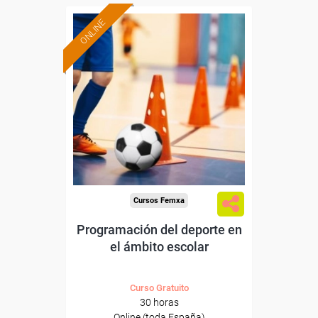
ONLINE
Formación 100%
subvencionada.
Para desempleados,
trabajadores y autónomos.
Sector
-Educación.
Cursos Femxa
Programación del deporte en
el ámbito escolar
Curso Gratuito
30 horas
Online (toda España)