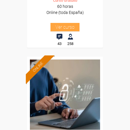
Curso Gratuito
60 horas
Online (toda España)
Ver curso
43
258
ONLINE
Formación 100%
subvencionada.
Para desempleados,
trabajadores y autónomos.
Sector
-Servicios a las Empresas.