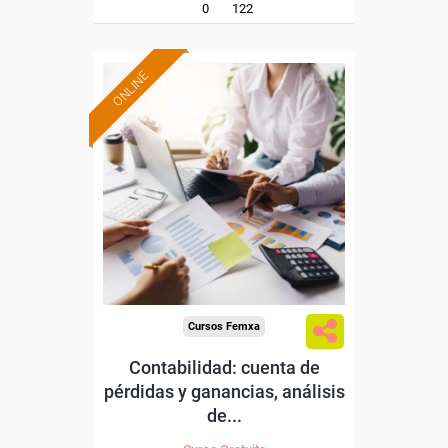
0
122
ONLINE
Formación 100%
subvencionada.
Para desempleados,
trabajadores y autónomos.
Sector
-Industria Química.
Cursos Femxa
Contabilidad: cuenta de
pérdidas y ganancias, análisis
de...