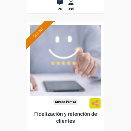
26
395
ONLINE
Formación 100%
subvencionada.
Para desempleados,
trabajadores y autónomos.
Sector
-Comercio.
Cursos Femxa
Fidelización y retención de
clientes