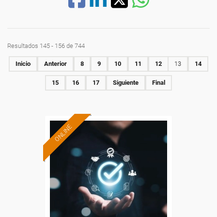
Resultados 145 - 156 de 744
Inicio
Anterior
8
9
10
11
12
13
14
15
16
17
Siguiente
Final
ONLINE
Formación 100%
subvencionada.
Para desempleados,
trabajadores y autónomos.
Sector
-Metal.