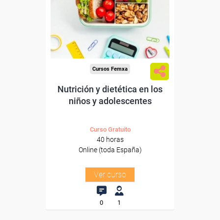
trabajadores y autónomos.
Sector
-Educación.
Cursos Femxa
Nutrición y dietética en los
niños y adolescentes
Curso Gratuito
40 horas
Online (toda España)
Ver curso
0
1