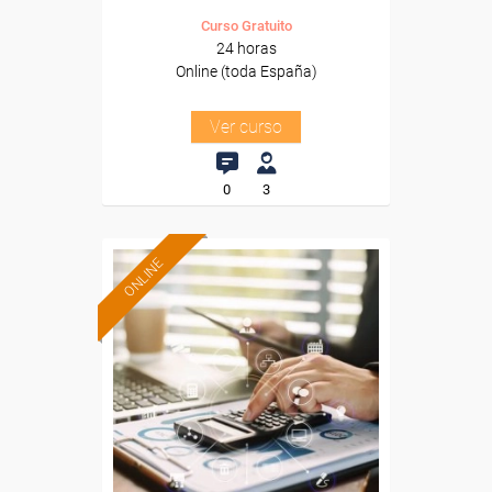
Curso Gratuito
24 horas
Online (toda España)
Ver curso
0
3
ONLINE
Formación 100%
subvencionada.
Para desempleados,
trabajadores y autónomos.
Sector
-Comercio.