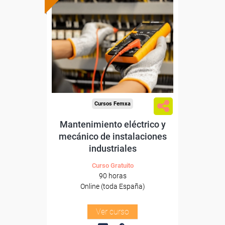
Formación 100%
subvencionada.
Para desempleados,
trabajadores y autónomos.
Sector
-Metal.
Cursos Femxa
Mantenimiento eléctrico y
mecánico de instalaciones
industriales
Curso Gratuito
90 horas
Online (toda España)
Ver curso