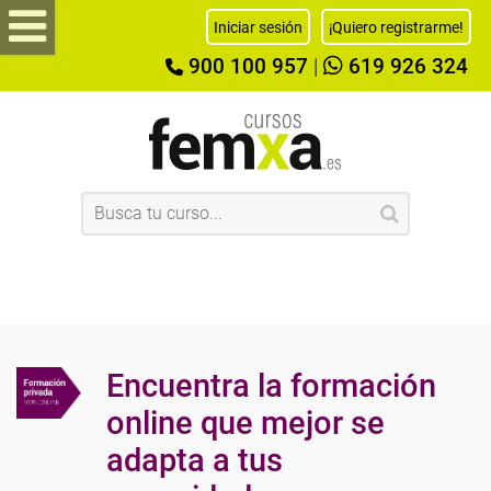
Iniciar sesión
¡Quiero registrarme!
900 100 957
|
619 926 324
Encuentra la formación
online que mejor se
adapta a tus