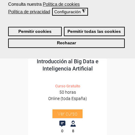
Consulta nuestra
Política de cookies
Para desempleados,
trabajadores y autónomos.
Política de privacidad
◮
Configuración
Sector
-Servicios a las Empresas.
Permitir cookies
Permitir todas las cookies
Rechazar
Cursos Femxa
Introducción al Big Data e
Inteligencia Artificial
Curso Gratuito
50 horas
Online (toda España)
Ver curso
0
8