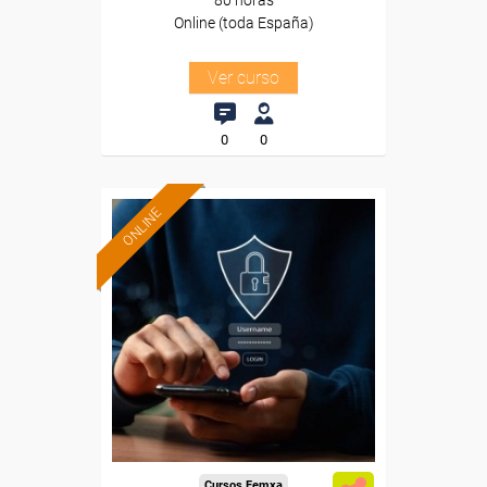
80 horas
Online (toda España)
Ver curso
0
0
ONLINE
Formación 100%
subvencionada.
Para desempleados,
trabajadores y autónomos.
Sector
-Servicios a las Empresas.
Cursos Femxa