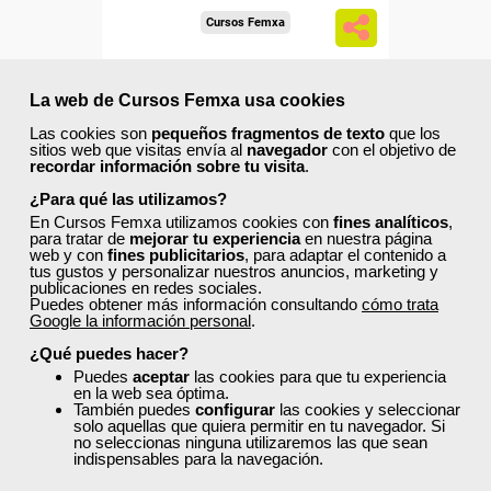
Cursos Femxa
Ciberseguridad para usuarios
La web de Cursos Femxa usa cookies
Las cookies son
pequeños fragmentos de texto
que los
sitios web que visitas envía al
navegador
con el objetivo de
Curso Gratuito
recordar información sobre tu visita
.
10 horas
¿Para qué las utilizamos?
Online (toda España)
En Cursos Femxa utilizamos cookies con
fines analíticos
,
para tratar de
mejorar tu experiencia
en nuestra página
web y con
fines publicitarios
, para adaptar el contenido a
Ver curso
tus gustos y personalizar nuestros anuncios, marketing y
publicaciones en redes sociales.
Puedes obtener más información consultando
cómo trata
Google la información personal
.
0
4
¿Qué puedes hacer?
Puedes
aceptar
las cookies para que tu experiencia
en la web sea óptima.
ONLINE
También puedes
configurar
las cookies y seleccionar
solo aquellas que quiera permitir en tu navegador. Si
no seleccionas ninguna utilizaremos las que sean
Formación 100%
indispensables para la navegación.
subvencionada.