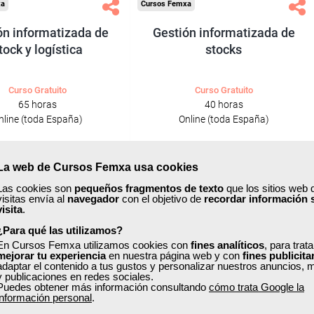
xa
Cursos Femxa
ón informatizada de
Gestión informatizada de
tock y logística
stocks
Curso Gratuito
Curso Gratuito
65 horas
40 horas
nline (toda España)
Online (toda España)
Ver curso
Ver curso
La web de Cursos Femxa usa cookies
Las cookies son
pequeños fragmentos de texto
que los sitios web 
0
123
0
11
visitas envía al
navegador
con el objetivo de
recordar información 
visita
.
¿Para qué las utilizamos?
ONLINE
En Cursos Femxa utilizamos cookies con
fines analíticos
, para trat
mejorar tu experiencia
en nuestra página web y con
fines publicita
adaptar el contenido a tus gustos y personalizar nuestros anuncios, 
Formación 100%
Formación 100%
y publicaciones en redes sociales.
subvencionada.
subvencionada.
Puedes obtener más información consultando
cómo trata Google la
información personal
.