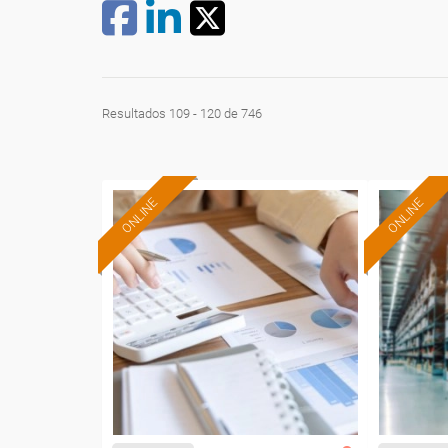
Resultados 109 - 120 de 746
ONLINE
ONLINE
Formación 100%
subvencionada.
Para desempleados,
Pa
trabajadores y autónomos.
trabajado
Sector
-Servicios a las Empresas.
-Gr