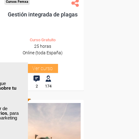
Cursos Femxa
Gestión integrada de plagas
Curso Gratuito
25 horas
Online (toda España)
Ver curso
que
2
174
sobre tu
ONLINE
ar de
rios
, para
marketing
Formación 100%
subvencionada.