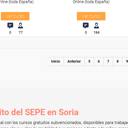
nline (toda España)
Online (toda España)
Ver curso
Ver curso
0
77
0
184
Inicio
Anterior
5
6
7
8
9
ito del SEPE en Soria
onal con los cursos gratuitos subvencionados, disponibles para tra