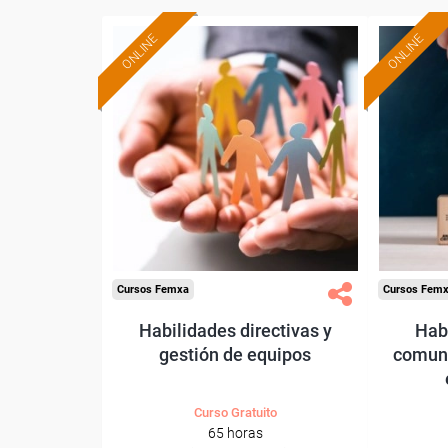
ONLINE
ONLINE
Formación 100%
subvencionada.
Para desempleados,
Pa
trabajadores y autónomos.
trabajado
Sector
-Administración.
Cursos Femxa
Cursos Fem
Habilidades directivas y
Habi
gestión de equipos
comuni
Curso Gratuito
65 horas