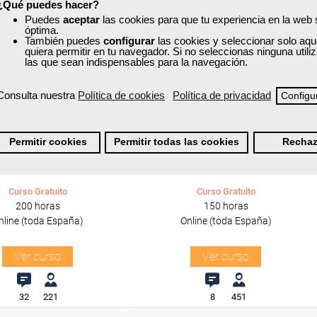
ra desempleados,
Para desempleados,
¿Qué puedes hacer?
res y autónomos.
trabajadores y autónomos.
Puedes
aceptar
las cookies para que tu experiencia en la web
óptima.
También puedes
configurar
las cookies y seleccionar solo aqu
Sector
Sector
quiera permitir en tu navegador. Si no seleccionas ninguna util
Industria Química.
-Metal.
las que sean indispensables para la navegación.
Consulta nuestra
Política de cookies
Política de privacidad
Configu
xa
Cursos Femxa
 integral de residuos
Gestión logística
Permitir cookies
Permitir todas las cookies
Rechaz
Curso Gratuito
Curso Gratuito
200 horas
150 horas
nline (toda España)
Online (toda España)
Ver curso
Ver curso
32
221
8
451