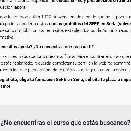
nsulta la oferta disponible de
cursos online y presenciales en Soria
s
tuación laboral.
dos los cursos están 100% subvencionados, por lo que no suponen n
ra poder acceder a estos
cursos gratuitos del SEPE en Soria (subv
cesario cumplir con los requisitos establecidos por la Administració
rmativa.
ecesitas ayuda? ¿No encuentras cursos para ti?
iliza nuestro buscador o nuestros filtros para encontrar el curso que m
 estás registrado, recuerda completar tu perfil en la web: te permitirá
rsos a los que puedes acceder y así solicitar tu plaza con un solo clic
egístrate, elige tu formación SEPE en Soria, solicita tu plaza e impu
ismo!
¿No encuentras el curso que estás buscando?