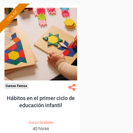
ONLINE
Formación 100%
subvencionada.
Para desempleados,
trabajadores y autónomos.
Sector
-Educación.
Cursos Femxa
Hábitos en el primer ciclo de
educación infantil
Curso Gratuito
40 horas