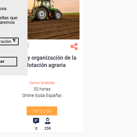
Para desempleados,
trabajadores y autónomos.
 sea
ellas que
Sector
izaremos
-Agricultura y Ganadería.
◮
ración
Cursos Femxa
Gestión y organización de la
ar
explotación agraria
Curso Gratuito
55 horas
Online (toda España)
Ver curso
0
259