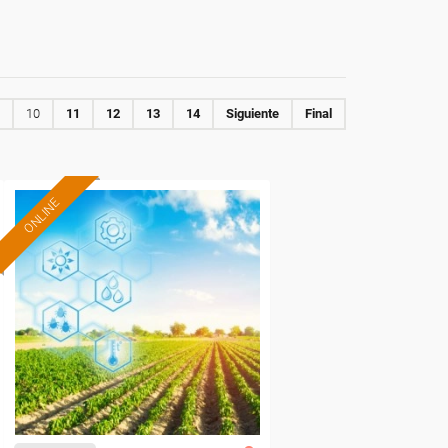
10
11
12
13
14
Siguiente
Final
ONLINE
Formación 100%
subvencionada.
Para desempleados,
trabajadores y autónomos.
Sector
-Agricultura y Ganadería.