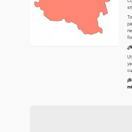
Co
si
To
pa
ne
fo
¿N
Ut
ya
cu
¡R
m