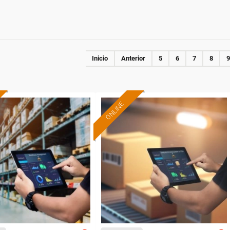
Inicio
Anterior
5
6
7
8
9
ONLINE
Formación 100%
Formación 100%
subvencionada.
subvencionada.
ra desempleados,
Para desempleados,
res y autónomos.
trabajadores y autónomos.
Sector
Sector
andes Almacenes.
-Transporte y Logística.