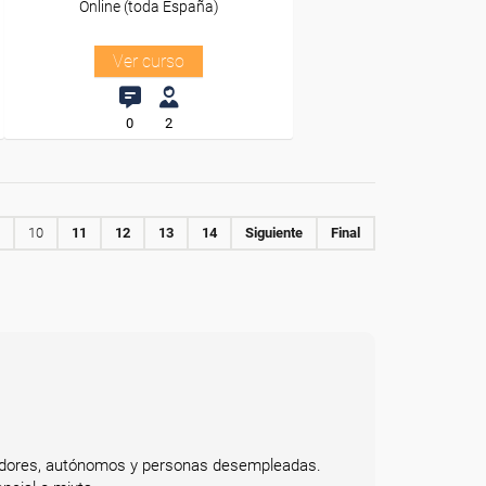
Online (toda España)
Ver curso
0
2
10
11
12
13
14
Siguiente
Final
bajadores, autónomos y personas desempleadas.