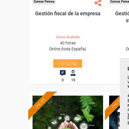
Cursos Femxa
Cursos Fem
Gestión fiscal de la empresa
Gesti
s
Curso Gratuito
40 horas
Online (toda España)
O
Ver curso
0
15
ONLINE
ONLINE
Formación 100%
subvencionada.