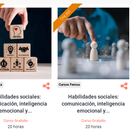
ONLINE
Formación 100%
Formación 100%
subvencionada.
subvencionada.
ra desempleados,
Para desempleados,
res y autónomos.
trabajadores y autónomos.
Sector
Sector
-Administración.
-Otros Servicios.
xa
Cursos Femxa
lidades sociales:
Habilidades sociales:
cación, inteligencia
comunicación, inteligencia
emocional y...
emocional y...
Curso Gratuito
Curso Gratuito
20 horas
20 horas