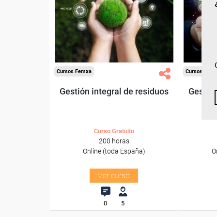
Para desempleados,
Pa
trabajadores y autónomos.
trabajado
Sector
-Mediambiente.
-
Cursos Femxa
Cursos Fem
Gestión integral de residuos
Gestión
Curso Gratuito
200 horas
Online (toda España)
O
Ver curso
0
5