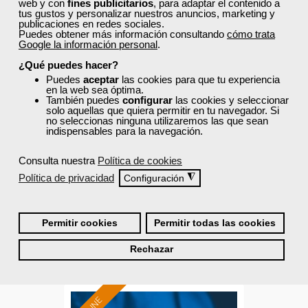
web y con
fines publicitarios
, para adaptar el contenido a
Sector
tus gustos y personalizar nuestros anuncios, marketing y
-Finanzas y Seguros.
publicaciones en redes sociales.
Puedes obtener más información consultando
cómo trata
Google la información personal
.
¿Qué puedes hacer?
Cursos Femxa
Puedes
aceptar
las cookies para que tu experiencia
en la web sea óptima.
Fidelización y retención de
También puedes
configurar
las cookies y seleccionar
solo aquellas que quiera permitir en tu navegador. Si
clientes
no seleccionas ninguna utilizaremos las que sean
indispensables para la navegación.
Curso Gratuito
Consulta nuestra
Política de cookies
24 horas
Política de privacidad
◮
Configuración
Online (toda España)
Ver curso
Permitir cookies
Permitir todas las cookies
Rechazar
0
446