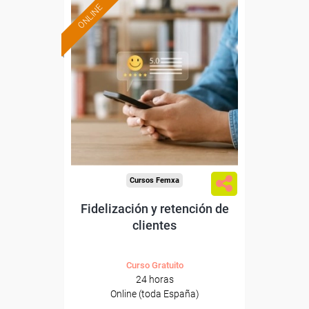
ONLINE
Formación 100%
subvencionada.
Para desempleados,
trabajadores y autónomos.
Sector
-Servicios a las Empresas.
Cursos Femxa
Fidelización y retención de
clientes
Curso Gratuito
24 horas
Online (toda España)