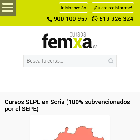
Iniciar sesión
¡Quiero registrarme!
900 100 957
|
619 926 324
Cursos SEPE en Soria (100% subvencionados
por el SEPE)