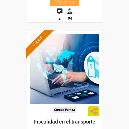
Ver curso
2
94
ONLINE
Formación 100%
subvencionada.
Para desempleados,
trabajadores y autónomos.
Sector
-Transporte y Logística.
Cursos Femxa
Fiscalidad en el transporte