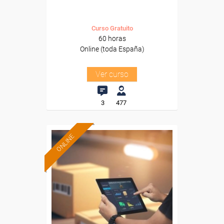
Curso Gratuito
60 horas
Online (toda España)
Ver curso
3
477
ONLINE
Formación 100%
subvencionada.
Para desempleados,
trabajadores y autónomos.
Sector