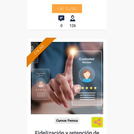
Ver curso
0
126
ONLINE
Formación 100%
subvencionada.
Para desempleados,
trabajadores y autónomos.
Sector
-Grandes Almacenes.
Cursos Femxa
Fidelización y retención de