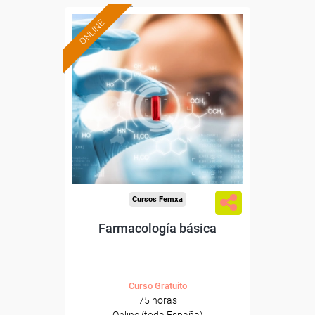
ONLINE
Formación 100%
subvencionada.
Para desempleados,
trabajadores y autónomos.
Sector
-Industria Química.
Cursos Femxa
Farmacología básica
Curso Gratuito
75 horas