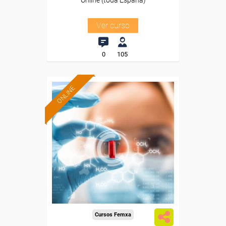
Online (toda España)
Ver curso
0
105
ONLINE
Formación 100%
subvencionada.
Para desempleados,
trabajadores y autónomos.
Sector
-Sanidad.
Cursos Femxa