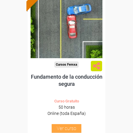
Formación 100%
subvencionada.
Para desempleados,
trabajadores y autónomos.
Sector
-Otros Servicios.
Cursos Femxa
Fundamento de la conducción
segura
Curso Gratuito
50 horas
Online (toda España)
Ver curso