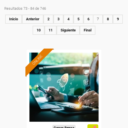
Resultados 73 - 84 de 746
Inicio
Anterior
2
3
4
5
6
7
8
9
10
11
Siguiente
Final
ONLINE
Formación 100%
subvencionada.
Para desempleados,
trabajadores y autónomos.
Sector
-Administración.
Cursos Femxa