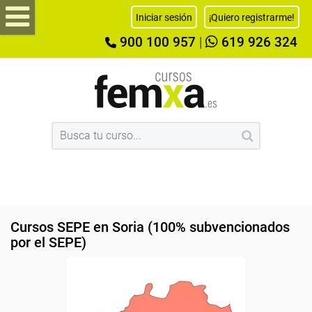
Iniciar sesión
¡Quiero registrarme!
900 100 957
|
619 926 324
Cursos SEPE en Soria (100% subvencionados
por el SEPE)