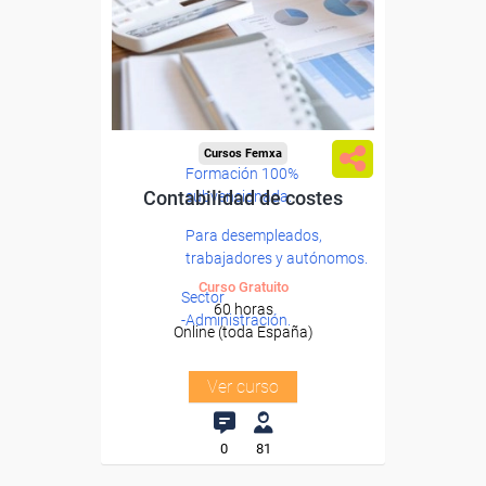
Cursos Femxa
Formación 100%
Contabilidad de costes
subvencionada.
Para desempleados,
trabajadores y autónomos.
Curso Gratuito
Sector
60 horas
-Administración.
Online (toda España)
Ver curso
0
81