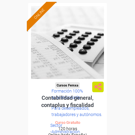
ONLINE
Cursos Femxa
Formación 100%
Contabilidad general,
subvencionada.
contaplus y fiscalidad
Para desempleados,
trabajadores y autónomos.
Curso Gratuito
Sector
120 horas
-Administración.