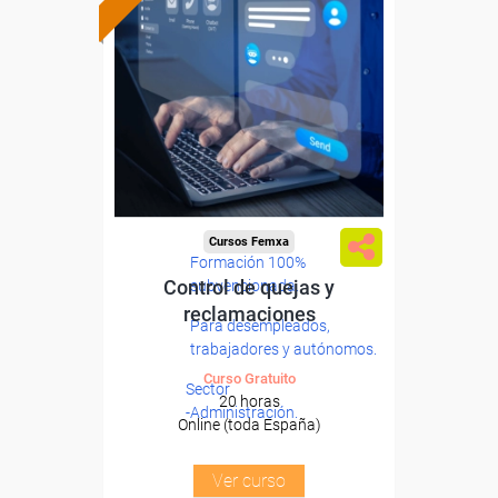
Cursos Femxa
Formación 100%
Control de quejas y
subvencionada.
reclamaciones
Para desempleados,
trabajadores y autónomos.
Curso Gratuito
Sector
20 horas
-Administración.
Online (toda España)
Ver curso