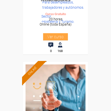
Para desempleados,
trabajadores y autónomos.
Curso Gratuito
Sector
20 horas
-Hosteleria y Turismo.
Online (toda España)
Ver curso
0
168
ONLINE