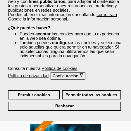
web y con
fines publicitarios
, para adaptar el contenido a
tus gustos y personalizar nuestros anuncios, marketing y
publicaciones en redes sociales.
Puedes obtener más información consultando
cómo trata
Google la información personal
.
¿Qué puedes hacer?
Cursos Femxa
Puedes
aceptar
las cookies para que tu experiencia
Formación 100%
en la web sea óptima.
Control de metodos y tiempos
subvencionada.
También puedes
configurar
las cookies y seleccionar
solo aquellas que quiera permitir en tu navegador. Si
en procesos
Para desempleados,
no seleccionas ninguna utilizaremos las que sean
indispensables para la navegación.
trabajadores y autónomos.
Curso Gratuito
Sector
Consulta nuestra
Política de cookies
30 horas
-Administración.
Política de privacidad
◮
Configuración
Online (toda España)
Ver curso
Permitir cookies
Permitir todas las cookies
Rechazar
1
22