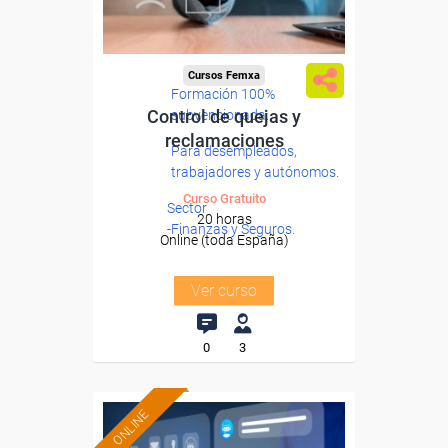
Cursos Femxa
Formación 100%
Control de quejas y
subvencionada.
reclamaciones
Para desempleados,
trabajadores y autónomos.
Curso Gratuito
Sector
20 horas
-Finanzas y Seguros.
Online (toda España)
Ver curso
0
3
ONLINE