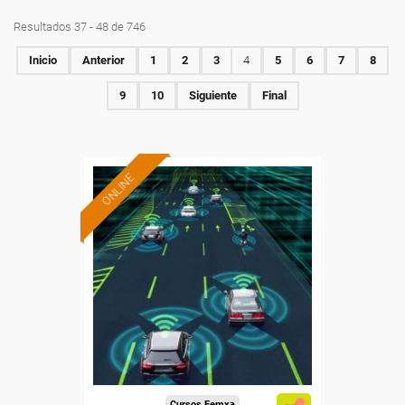
Resultados 37 - 48 de 746
Inicio
Anterior
1
2
3
4
5
6
7
8
9
10
Siguiente
Final
ONLINE
Cursos Femxa