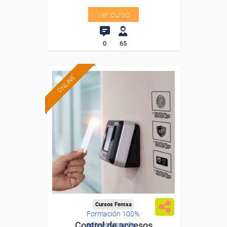
Ver curso
0
65
ONLINE
Cursos Femxa
Formación 100%
Control de accesos
subvencionada.