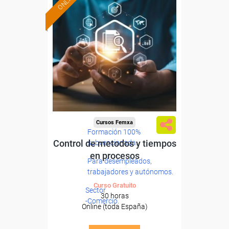
ONLINE
Cursos Femxa
Formación 100%
Control de metodos y tiempos
subvencionada.
en procesos
Para desempleados,
trabajadores y autónomos.
Curso Gratuito
Sector
30 horas
-Comercio.
Online (toda España)