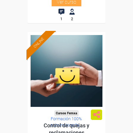
Ver curso
1
2
ONLINE
Cursos Femxa
Formación 100%
Control de quejas y
subvencionada.
reclamaciones