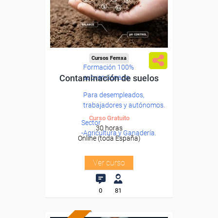
Cursos Femxa
Formación 100%
Contaminación de suelos
subvencionada.
Para desempleados,
trabajadores y autónomos.
Curso Gratuito
Sector
30 horas
-Agricultura y Ganadería.
Online (toda España)
Ver curso
0
81