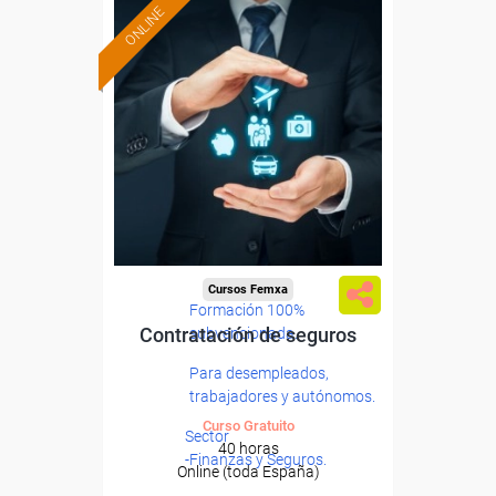
ONLINE
Cursos Femxa
Formación 100%
Contratación de seguros
subvencionada.
Para desempleados,
trabajadores y autónomos.
Curso Gratuito
Sector
40 horas
-Finanzas y Seguros.
Online (toda España)