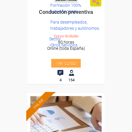
Formación 100%
Conducción preventiva
subvencionada.
Para desempleados,
trabajadores y autónomos.
Curso Gratuito
Sector
80 horas
-Otros Servicios.
Online (toda España)
Ver curso
4
154
ONLINE