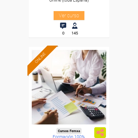
Online (toda España)
Ver curso
0
145
ONLINE
Cursos Femxa
Formación 100%