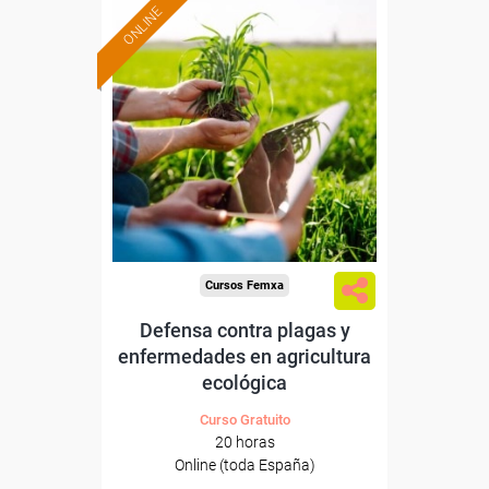
ONLINE
Formación 100%
subvencionada.
Para desempleados,
trabajadores y autónomos.
Sector
-Agricultura y Ganadería.
Cursos Femxa
Defensa contra plagas y
enfermedades en agricultura
ecológica
Curso Gratuito
20 horas
Online (toda España)