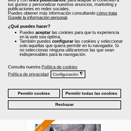
Sector
tus gustos y personalizar nuestros anuncios, marketing y
-Finanzas y Seguros.
publicaciones en redes sociales.
Puedes obtener más información consultando
cómo trata
Google la información personal
.
¿Qué puedes hacer?
Cursos Femxa
Puedes
aceptar
las cookies para que tu experiencia
en la web sea óptima.
Detección, prevención y
También puedes
configurar
las cookies y seleccionar
solo aquellas que quiera permitir en tu navegador. Si
gestión del fraude
no seleccionas ninguna utilizaremos las que sean
indispensables para la navegación.
Curso Gratuito
Consulta nuestra
Política de cookies
20 horas
Política de privacidad
◮
Configuración
Online (toda España)
Ver curso
Permitir cookies
Permitir todas las cookies
Rechazar
0
152