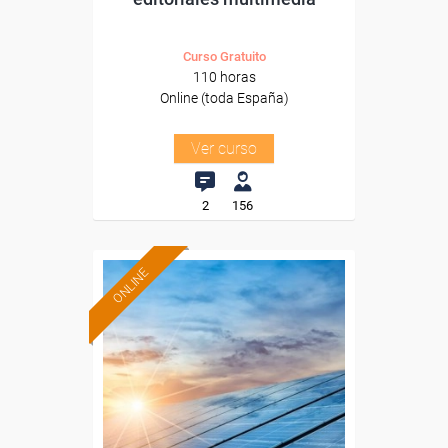
Curso Gratuito
110 horas
Online (toda España)
Ver curso
2
156
ONLINE
Formación 100%
subvencionada.
Para desempleados,
trabajadores y autónomos.
Sector