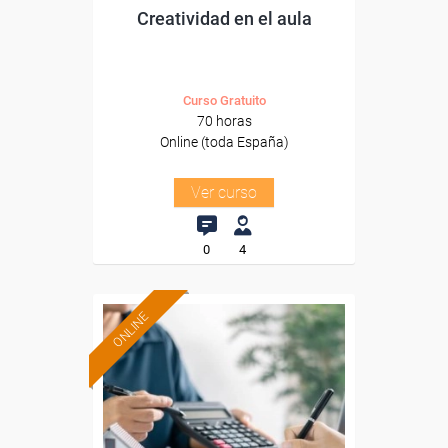
Creatividad en el aula
Curso Gratuito
70 horas
Online (toda España)
Ver curso
0
4
ONLINE
Formación 100%
subvencionada.
Para desempleados,
trabajadores y autónomos.