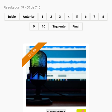
Resultados 49 - 60 de 746
Inicio
Anterior
1
2
3
4
5
6
7
8
9
10
Siguiente
Final
ONLINE
Formación 100%
subvencionada.
Para desempleados,
trabajadores y autónomos.
Sector
-Información, Comunicación
y Artes Gráficas.
Cursos Femxa