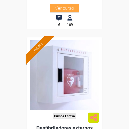
Ver curso
6
169
ONLINE
Formación 100%
subvencionada.
Para desempleados,
trabajadores y autónomos.
Sector
-Otros Servicios.
Cursos Femxa
Desfibriladores externos