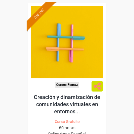
ONLINE
Formación 100%
subvencionada.
Para desempleados,
trabajadores y autónomos.
Sector
-Educación.
Cursos Femxa
Creación y dinamización de
comunidades virtuales en
entornos...
Curso Gratuito
60 horas