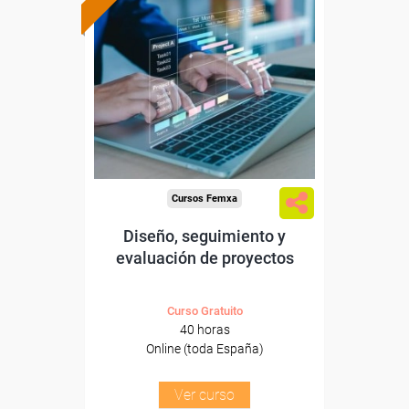
Formación 100%
subvencionada.
Para desempleados,
trabajadores y autónomos.
Sector
-Educación.
Cursos Femxa
Diseño, seguimiento y
evaluación de proyectos
Curso Gratuito
40 horas
Online (toda España)
Ver curso