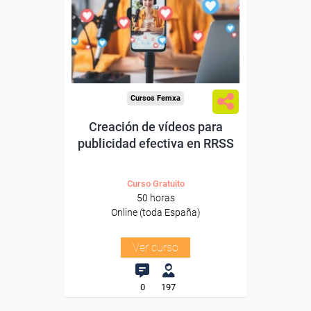
trabajadores y autónomos.
Sector
-Información, Comunicación
y Artes Gráficas.
Cursos Femxa
Creación de vídeos para
publicidad efectiva en RRSS
Curso Gratuito
50 horas
Online (toda España)
Ver curso
0
197