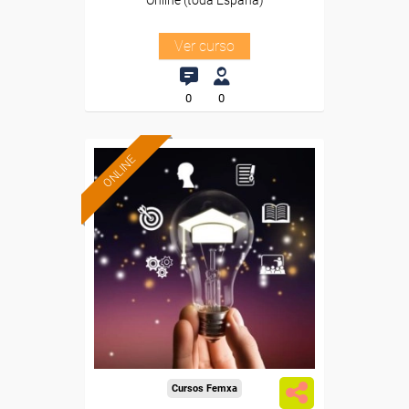
Online (toda España)
Ver curso
0
0
ONLINE
Formación 100%
subvencionada.
Para desempleados,
trabajadores y autónomos.
Sector
-Educación.
Cursos Femxa