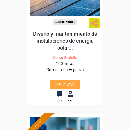
-Metal.
Cursos Femxa
Diseño y mantenimiento de
instalaciones de energía
solar...
Curso Gratuito
100 horas
Online (toda España)
Ver curso
39
560
ONLINE