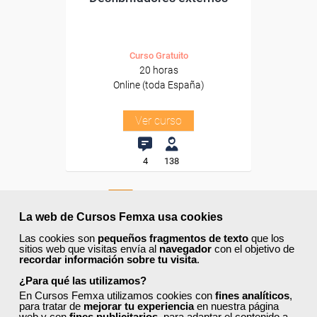
Curso Gratuito
20 horas
Online (toda España)
Ver curso
4
138
ONLINE
La web de Cursos Femxa usa cookies
Las cookies son
pequeños fragmentos de texto
que los
Formación 100%
sitios web que visitas envía al
navegador
con el objetivo de
subvencionada.
recordar información sobre tu visita
.
¿Para qué las utilizamos?
Para desempleados,
En Cursos Femxa utilizamos cookies con
fines analíticos
,
trabajadores y autónomos.
para tratar de
mejorar tu experiencia
en nuestra página
web y con
fines publicitarios
, para adaptar el contenido a