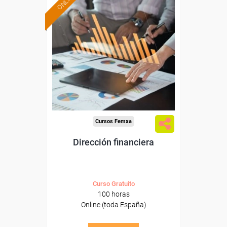
ONLINE
Formación 100%
subvencionada.
Para desempleados,
trabajadores y autónomos.
Sector
-Finanzas y Seguros.
Cursos Femxa
Dirección financiera
Curso Gratuito
100 horas
Online (toda España)