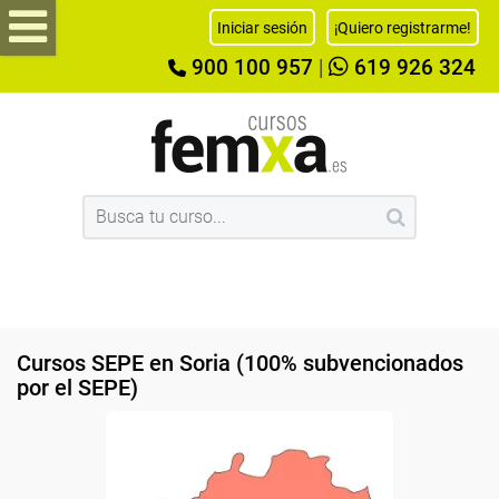
Iniciar sesión
¡Quiero registrarme!
900 100 957
|
619 926 324
Cursos SEPE en Soria (100% subvencionados
por el SEPE)