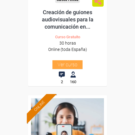
Creación de guiones
audiovisuales para la
comunicación en...
Curso Gratuito
30 horas
Online (toda España)
Ver curso
2
160
ONLINE
Formación 100%
subvencionada.
Para desempleados,