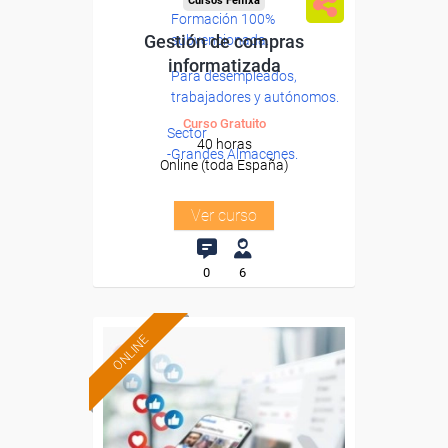
Cursos Femxa
Formación 100%
Gestión de compras
subvencionada.
informatizada
Para desempleados,
trabajadores y autónomos.
Curso Gratuito
Sector
40 horas
-Grandes Almacenes.
Online (toda España)
Ver curso
0
6
ONLINE