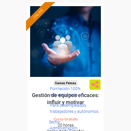
ONLINE
Cursos Femxa
Formación 100%
Gestión de equipos eficaces:
subvencionada.
influir y motivar
Para desempleados,
trabajadores y autónomos.
Curso Gratuito
Sector
20 horas
-Administración.