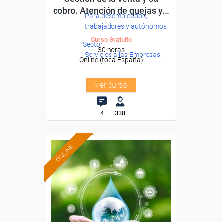
cobro. Atención de quejas y...
Para desempleados,
trabajadores y autónomos.
Curso Gratuito
Sector
30 horas
-Servicios a las Empresas.
Online (toda España)
Ver curso
4
338
ONLINE