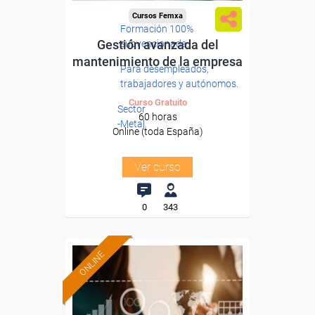
Cursos Femxa
Formación 100%
Gestión avanzada del
subvencionada.
mantenimiento de la empresa
Para desempleados,
trabajadores y autónomos.
Curso Gratuito
Sector
60 horas
-Metal.
Online (toda España)
Ver curso
0
343
ONLINE