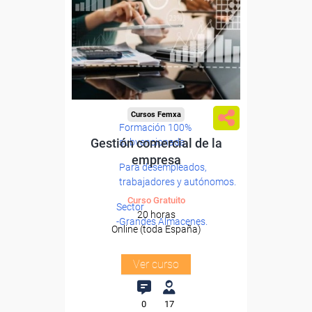
Cursos Femxa
Formación 100%
Gestión comercial de la
subvencionada.
empresa
Para desempleados,
trabajadores y autónomos.
Curso Gratuito
Sector
20 horas
-Grandes Almacenes.
Online (toda España)
Ver curso
0
17