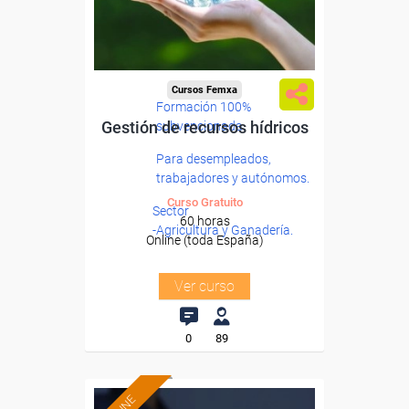
Cursos Femxa
Formación 100%
Gestión de recursos hídricos
subvencionada.
Para desempleados,
trabajadores y autónomos.
Curso Gratuito
Sector
60 horas
-Agricultura y Ganadería.
Online (toda España)
Ver curso
0
89