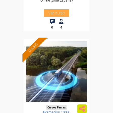
Online (toda España)
Ver curso
0
4
ONLINE
Cursos Femxa
Formación 100%