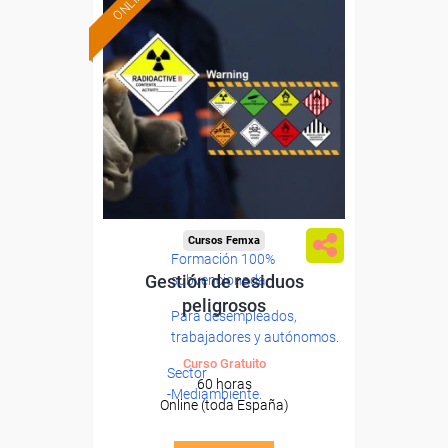
ONLINE
Cursos Femxa
Formación 100%
Gestión de residuos
subvencionada.
peligrosos
Para desempleados,
trabajadores y autónomos.
Curso Gratuito
Sector
60 horas
-Mediambiente.
Online (toda España)