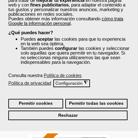
para tratar de
mejorar tu experiencia
en nuestra página
web y con
fines publicitarios
, para adaptar el contenido a
tus gustos y personalizar nuestros anuncios, marketing y
publicaciones en redes sociales.
Puedes obtener más información consultando
cómo trata
Google la información personal
.
¿Qué puedes hacer?
Cursos Femxa
Puedes
aceptar
las cookies para que tu experiencia
Formación 100%
en la web sea óptima.
También puedes
configurar
las cookies y seleccionar
Gestión de la calidad de
subvencionada.
solo aquellas que quiera permitir en tu navegador. Si
servicio en el sector de la
no seleccionas ninguna utilizaremos las que sean
Para desempleados,
indispensables para la navegación.
hostelería
trabajadores y autónomos.
Consulta nuestra
Política de cookies
Curso Gratuito
Sector
40 horas
Política de privacidad
◮
Configuración
-Hosteleria y Turismo.
Online (toda España)
Ver curso
Permitir cookies
Permitir todas las cookies
Rechazar
25
307