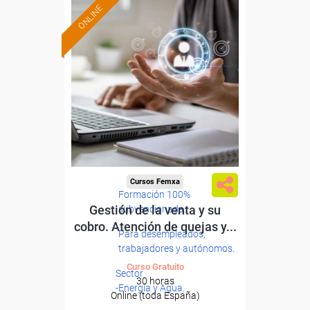
ONLINE
Cursos Femxa
Formación 100%
Gestión de la venta y su
subvencionada.
cobro. Atención de quejas y...
Para desempleados,
trabajadores y autónomos.
Curso Gratuito
Sector
30 horas
-Energía y Agua.
Online (toda España)