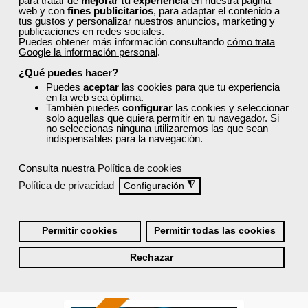
para tratar de
mejorar tu experiencia
en nuestra página
web y con
fines publicitarios
, para adaptar el contenido a
tus gustos y personalizar nuestros anuncios, marketing y
Sector
publicaciones en redes sociales.
-Administración.
Puedes obtener más información consultando
cómo trata
Google la información personal
.
¿Qué puedes hacer?
Cursos Femxa
Puedes
aceptar
las cookies para que tu experiencia
en la web sea óptima.
También puedes
configurar
las cookies y seleccionar
Habilidades sociales:
solo aquellas que quiera permitir en tu navegador. Si
comunicación, inteligencia
no seleccionas ninguna utilizaremos las que sean
indispensables para la navegación.
emocional y...
Consulta nuestra
Política de cookies
Curso Gratuito
20 horas
Política de privacidad
◮
Configuración
Online (toda España)
Ver curso
Permitir cookies
Permitir todas las cookies
Rechazar
0
79