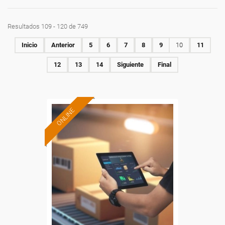
Resultados 109 - 120 de 749
Inicio
Anterior
5
6
7
8
9
10
11
12
13
14
Siguiente
Final
ONLINE
Formación 100%
subvencionada.
Para desempleados,
trabajadores y autónomos.
Sector
-Transporte y Logística.