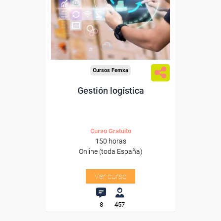
trabajadores y autónomos.
Sector
-Metal.
Cursos Femxa
Gestión logística
Curso Gratuito
150 horas
Online (toda España)
Ver curso
8
457