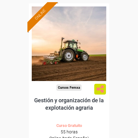
ONLINE
Formación 100%
subvencionada.
Para desempleados,
trabajadores y autónomos.
Sector
-Agricultura y Ganadería.
Cursos Femxa
Gestión y organización de la
explotación agraria
Curso Gratuito
55 horas