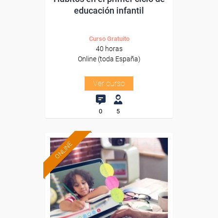
educación infantil
Curso Gratuito
40 horas
Online (toda España)
Ver curso
0
5
ONLINE
Formación 100%
subvencionada.
Para desempleados,
trabajadores y autónomos.