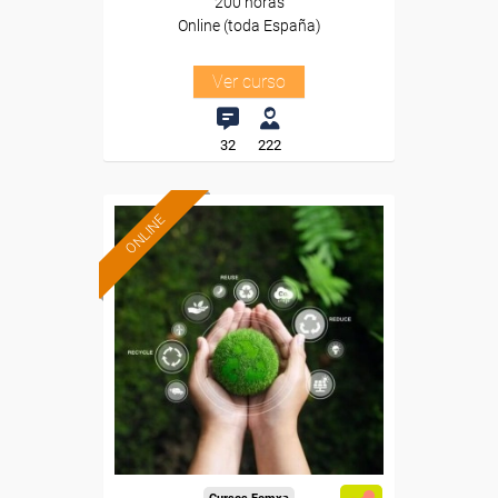
200 horas
Online (toda España)
Ver curso
32
222
ONLINE
Formación 100%
subvencionada.
Para desempleados,
trabajadores y autónomos.
Sector
-Mediambiente.