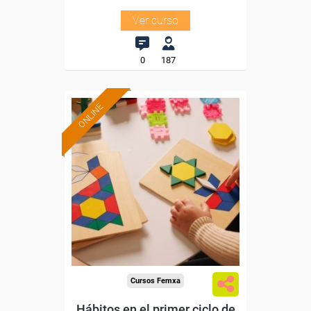
Ver curso
0
187
ONLINE
Formación 100%
subvencionada.
Para desempleados,
trabajadores y autónomos.
Sector
-Educación.
Cursos Femxa
Hábitos en el primer ciclo de