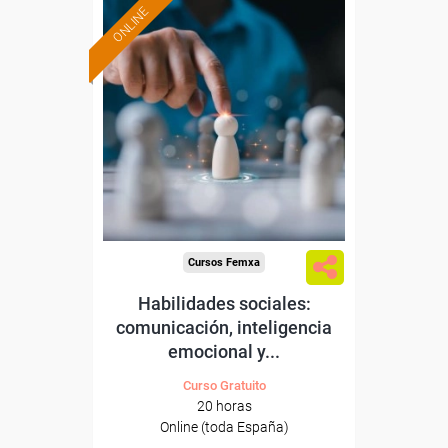
ONLINE
Formación 100%
subvencionada.
Para desempleados,
trabajadores y autónomos.
Sector
-Otros Servicios.
Cursos Femxa
Habilidades sociales:
comunicación, inteligencia
emocional y...
Curso Gratuito
20 horas
Online (toda España)