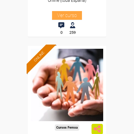
Online (toda España)
Ver curso
0
259
ONLINE
Formación 100%
subvencionada.
Para desempleados,
trabajadores y autónomos.
Sector
-Administración.
Cursos Femxa