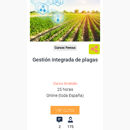
Para desempleados,
trabajadores y autónomos.
Sector
-Agricultura y Ganadería.
Cursos Femxa
Gestión integrada de plagas
Curso Gratuito
25 horas
Online (toda España)
Ver curso
2
175