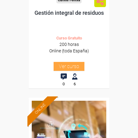
Cursos Femxa
Gestión integral de residuos
Curso Gratuito
200 horas
Online (toda España)
Ver curso
0
6
ONLINE
Formación 100%
subvencionada.
Para desempleados,