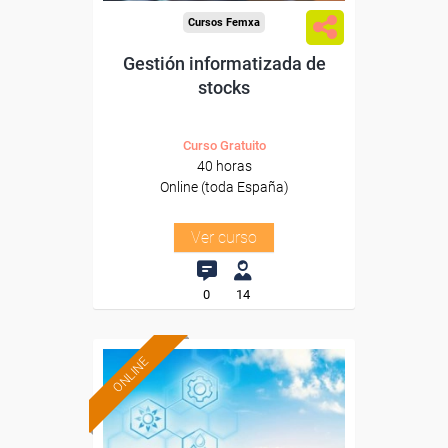
Cursos Femxa
Gestión informatizada de
stocks
Curso Gratuito
40 horas
Online (toda España)
Ver curso
0
14
ONLINE
Formación 100%
subvencionada.