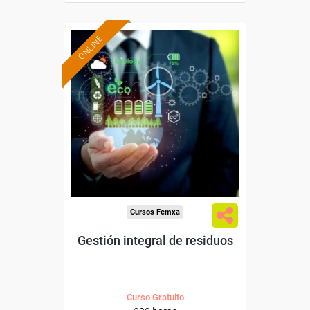
ONLINE
Formación 100%
subvencionada.
Para desempleados,
trabajadores y autónomos.
Sector
-Industria Química.
Cursos Femxa
Gestión integral de residuos
Curso Gratuito