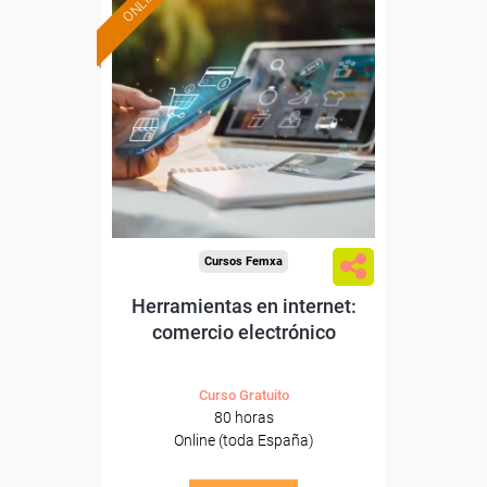
ONLINE
Formación 100%
subvencionada.
Para desempleados,
trabajadores y autónomos.
Sector
-Comercio.
Cursos Femxa
Herramientas en internet:
comercio electrónico
Curso Gratuito
80 horas
Online (toda España)