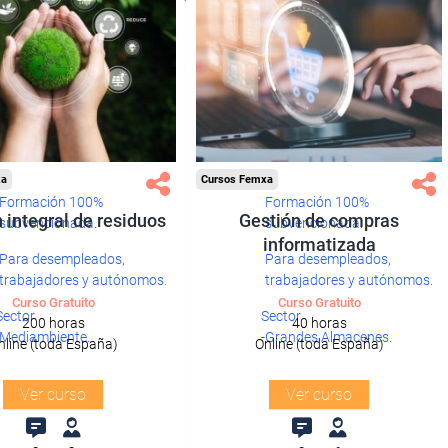
xa
Cursos Femxa
Formación 100%
Formación 100%
 integral de residuos
Gestión de compras
subvencionada.
subvencionada.
informatizada
Para desempleados,
Para desempleados,
trabajadores y autónomos.
trabajadores y autónomos.
Curso Gratuito
Curso Gratuito
Sector
Sector
200 horas
40 horas
-Mediambiente.
-Grandes Almacenes.
nline (toda España)
Online (toda España)
Ver curso
Ver curso