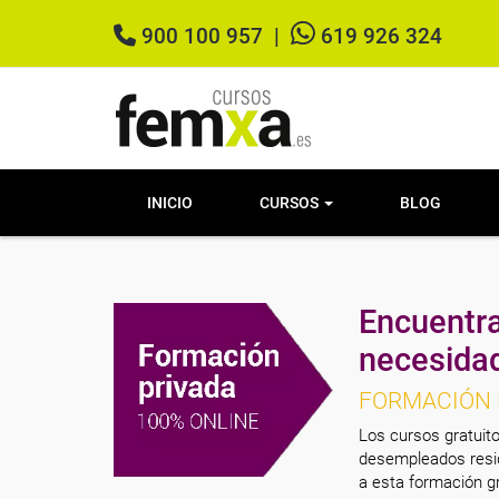
900 100 957
|
619 926 324
INICIO
CURSOS
BLOG
Encuentra
necesida
FORMACIÓN 
Los cursos gratuito
desempleados resid
a esta formación gr