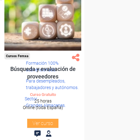
Cursos Femxa
Formación 100%
Búsqueda y evaluación de
subvencionada.
proveedores
Para desempleados,
trabajadores y autónomos.
Curso Gratuito
Sector
25 horas
-Grandes Almacenes.
Online (toda España)
Ver curso