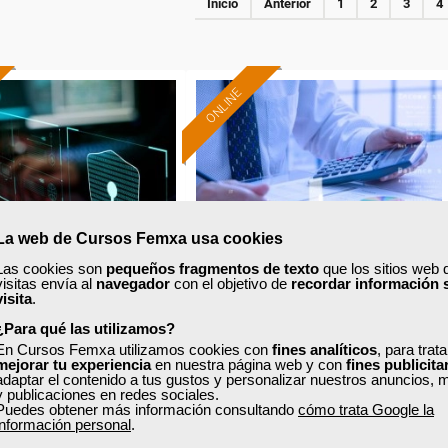
Inicio
Anterior
1
2
3
4
ONLINE
La web de Cursos Femxa usa cookies
Las cookies son
pequeños fragmentos de texto
que los sitios web 
visitas envía al
navegador
con el objetivo de
recordar información 
visita
.
¿Para qué las utilizamos?
xa
Cursos Femxa
En Cursos Femxa utilizamos cookies con
fines analíticos
, para trat
mejorar tu experiencia
en nuestra página web y con
fines publicita
Formación 100%
Formación 100%
adaptar el contenido a tus gustos y personalizar nuestros anuncios, 
erseguridad en el
Asesoría fiscal
subvencionada.
subvencionada.
y publicaciones en redes sociales.
teletrabajo
Puedes obtener más información consultando
cómo trata Google la
Para desempleados,
Para desempleados,
información personal
.
trabajadores y autónomos.
trabajadores y autónomos.