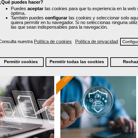
¿Qué puedes hacer?
Curso Gratuito
Curso Gratuito
Puedes
aceptar
las cookies para que tu experiencia en la web
Sector
Sector
15 horas
120 horas
óptima.
-Administración.
-Finanzas y Seguros.
También puedes
configurar
las cookies y seleccionar solo aqu
nline (toda España)
Online (toda España)
quiera permitir en tu navegador. Si no seleccionas ninguna util
las que sean indispensables para la navegación.
Ver curso
Ver curso
Consulta nuestra
Política de cookies
Política de privacidad
Configu
0
36
12
320
Permitir cookies
Permitir todas las cookies
Rechaz
ONLINE