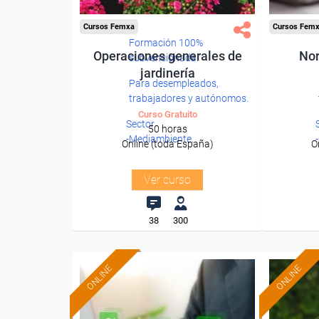
Cursos Femxa
Cursos Fem
Formación 100%
Operaciones generales de
Nor
subvencionada.
jardinería
Para desempleados,
trabajadores y autónomos.
Curso Gratuito
Sector
50 horas
-Mediambiente.
Online (toda España)
O
Ver curso
38
300
ONLINE
ONLINE