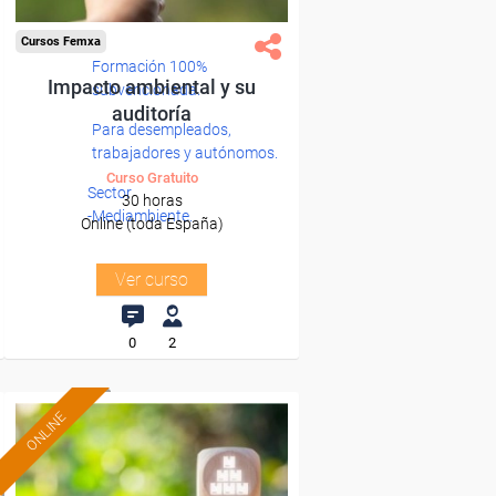
Cursos Femxa
Formación 100%
Impacto ambiental y su
subvencionada.
auditoría
Para desempleados,
trabajadores y autónomos.
Curso Gratuito
Sector
30 horas
-Mediambiente.
Online (toda España)
Ver curso
0
2
ONLINE