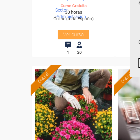
Curso Gratuito
Sector
30 horas
-Administración.
Online (toda España)
O
Ver curso
1
20
ONLINE
ONLINE