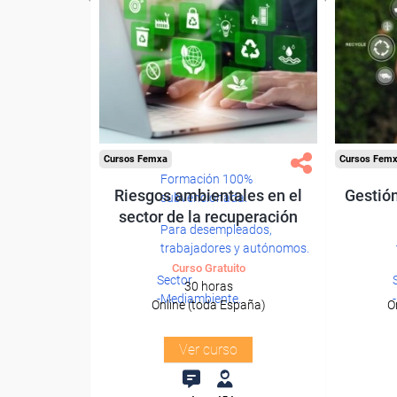
Cursos Femxa
Cursos Fem
Formación 100%
Riesgos ambientales en el
Gestión
subvencionada.
sector de la recuperación
Para desempleados,
trabajadores y autónomos.
Curso Gratuito
Sector
30 horas
-Mediambiente.
Online (toda España)
O
Ver curso