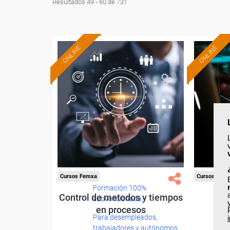
Resultados 49 - 60 de 731
ONLINE
ONLINE
Cursos Femxa
Cursos Fem
Formación 100%
Control de metodos y tiempos
Cib
subvencionada.
en procesos
Para desempleados,
trabajadores y autónomos.