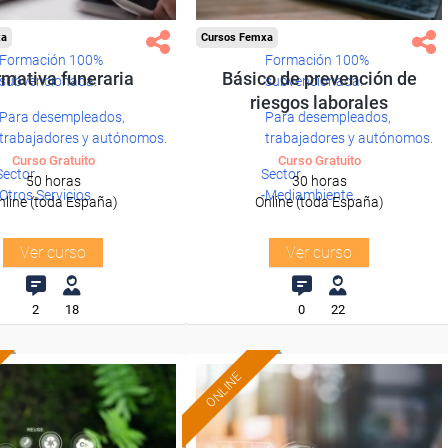
xa
Cursos Femxa
Formación 100%
Formación 100%
mativa funeraria
Básico de prevención de
subvencionada.
subvencionada.
riesgos laborales
Para desempleados,
Para desempleados,
trabajadores y autónomos.
trabajadores y autónomos.
Curso Gratuito
Curso Gratuito
Sector
Sector
50 horas
30 horas
-Otros Servicios.
-Mediambiente.
nline (toda España)
Online (toda España)
Ver curso
Ver curso
2
18
0
22
ONLINE