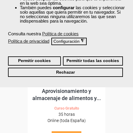
ONLINE
en la web sea óptima.
También puedes
configurar
las cookies y seleccionar
Formación 100%
solo aquellas que quiera permitir en tu navegador. Si
subvencionada.
no seleccionas ninguna utilizaremos las que sean
indispensables para la navegación.
Para desempleados,
Consulta nuestra
Política de cookies
trabajadores y autónomos.
Política de privacidad
◮
Configuración
Sector
-Hosteleria y Turismo.
Permitir cookies
Permitir todas las cookies
Cursos Femxa
Rechazar
Logística en bar:
Aprovisionamiento y
almacenaje de alimentos y...
Curso Gratuito
35 horas
Online (toda España)