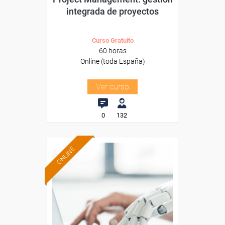
integrada de proyectos
Curso Gratuito
60 horas
Online (toda España)
Ver curso
0
132
ONLINE
Formación 100%
subvencionada.
Para desempleados,
trabajadores y autónomos.