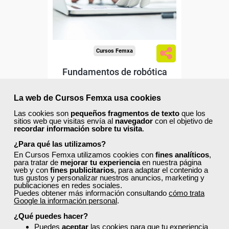
Sector
-Industria Química.
Cursos Femxa
Fundamentos de robótica
La web de Cursos Femxa usa cookies
Las cookies son
pequeños fragmentos de texto
que los
Curso Gratuito
sitios web que visitas envía al
navegador
con el objetivo de
50 horas
recordar información sobre tu visita
.
Online (toda España)
¿Para qué las utilizamos?
En Cursos Femxa utilizamos cookies con
fines analíticos
,
Ver curso
para tratar de
mejorar tu experiencia
en nuestra página
web y con
fines publicitarios
, para adaptar el contenido a
tus gustos y personalizar nuestros anuncios, marketing y
publicaciones en redes sociales.
2
254
Puedes obtener más información consultando
cómo trata
Google la información personal
.
¿Qué puedes hacer?
Puedes
aceptar
las cookies para que tu experiencia