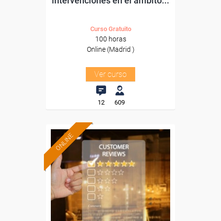
intervenciones en el ámbito...
Curso Gratuito
100 horas
Online (Madrid )
Ver curso
12
609
ONLINE
Formación 100%
subvencionada.
Para desempleados,
trabajadores y autónomos.
Sector