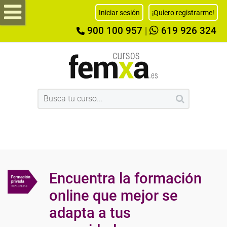
Iniciar sesión
¡Quiero registrarme!
900 100 957
|
619 926 324
Encuentra la formación
online que mejor se
adapta a tus