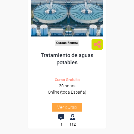
Para desempleados,
trabajadores y autónomos.
Sector
-Energía y Agua.
Cursos Femxa
Tratamiento de aguas
potables
Curso Gratuito
30 horas
Online (toda España)
Ver curso
1
112