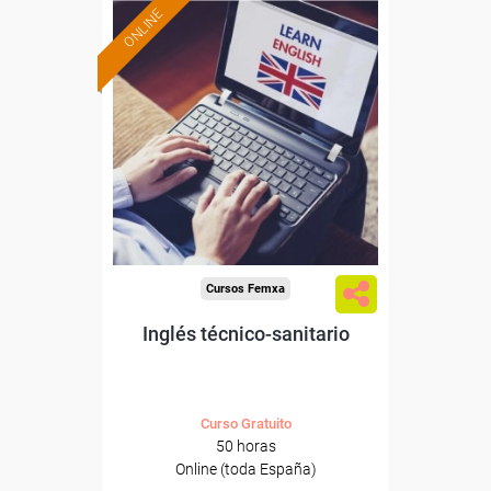
ONLINE
Formación 100%
subvencionada.
Para desempleados,
trabajadores y autónomos.
Sector
-Transporte y Logística.
Cursos Femxa
Inglés técnico-sanitario
Curso Gratuito
50 horas
Online (toda España)