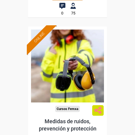
0
75
ONLINE
Formación 100%
subvencionada.
Para desempleados,
trabajadores y autónomos.
Sector
-Construcción e industrias
Extractivas.
Cursos Femxa
Medidas de ruidos,
prevención y protección