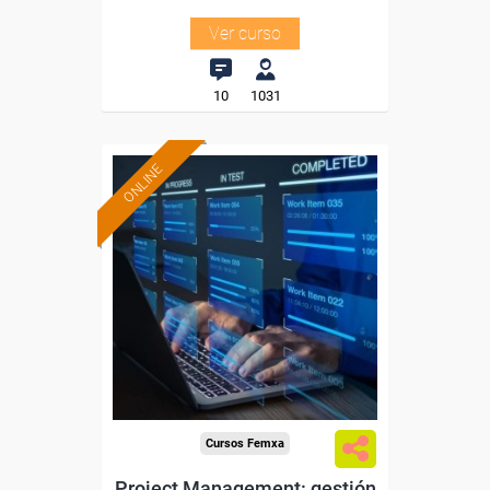
Ver curso
10
1031
ONLINE
Formación 100%
subvencionada.
Para desempleados,
trabajadores y autónomos.
Sector
-Servicios a las Empresas.
Cursos Femxa
Project Management: gestión