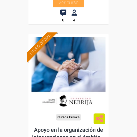
Ver curso
0
4
TÍTULO OFICIAL
Formación 100%
subvencionada.
Para desempleados,
trabajadores y autónomos.
Para todos los sectores.
Cursos Femxa
Apoyo en la organización de