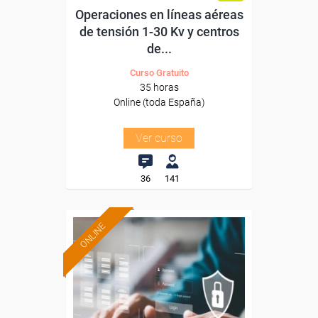
Operaciones en líneas aéreas
de tensión 1-30 Kv y centros
de...
Curso Gratuito
35 horas
Online (toda España)
Ver curso
36
141
ONLINE
Formación 100%
subvencionada.
Para desempleados,
trabajadores y autónomos.