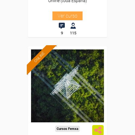
Online (toda España)
Ver curso
9
115
ONLINE
Formación 100%
subvencionada.
Para desempleados,
trabajadores y autónomos.
Sector
-Energía y Agua.
Cursos Femxa