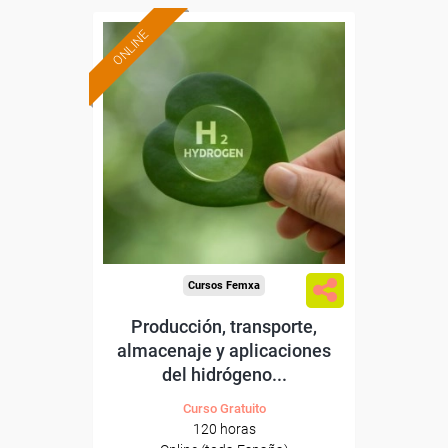
ONLINE
Formación 100%
subvencionada.
Para desempleados,
trabajadores y autónomos.
Sector
-Energía y Agua.
Cursos Femxa
Producción, transporte,
almacenaje y aplicaciones
del hidrógeno...
Curso Gratuito
120 horas