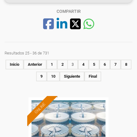
COMPARTIR
Resultados 25 - 36 de 731
Inicio
Anterior
1
2
3
4
5
6
7
8
9
10
Siguiente
Final
ONLINE
Formación 100%
subvencionada.