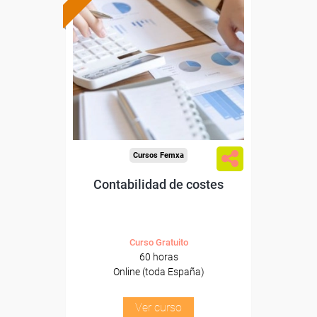
Formación 100%
subvencionada.
Para desempleados,
trabajadores y autónomos.
Sector
-Administración.
Cursos Femxa
Contabilidad de costes
Curso Gratuito
60 horas
Online (toda España)
Ver curso