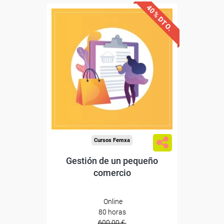
40% DTO.
Descuentos especiales
Sin requisitos de acceso
Diploma
Compra segura
Cursos Femxa
Gestión de un pequeño
comercio
Online
80 horas
600,00 €