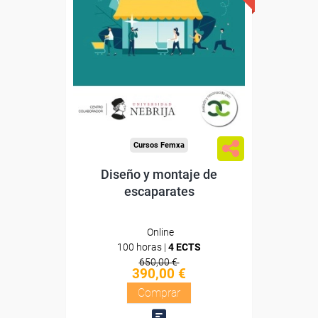
Confederación
la
Española de Comercio
(CEC)
Sin requisitos de acceso
Doble titulación
Compra segura
Cursos Femxa
Diseño y montaje de
escaparates
Online
100 horas |
4 ECTS
650,00 €
390,00 €
Comprar