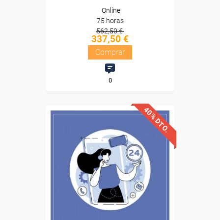
Online
75 horas
562,50 €
337,50 €
Comprar
0
40% DTO.
Descuentos especiales
Sin requisitos de acceso
Diploma
Compra segura