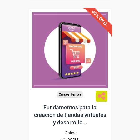
40% DTO.
Descuentos especiales
Sin requisitos de acceso
Diploma
Compra segura
Cursos Femxa
Fundamentos para la
creación de tiendas virtuales
y desarrollo...
Online
75 horas