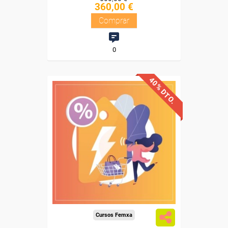
360,00 €
Comprar
0
40% DTO.
Descuentos especiales
Sin requisitos de acceso
Diploma
Compra segura
Cursos Femxa