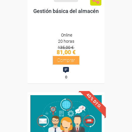
Gestión básica del almacén
Online
20 horas
135,00 €
81,00 €
Comprar
0
40% DTO.
Avalado y reconocido por
Universidad Nebrija
la
Sin requisitos de acceso