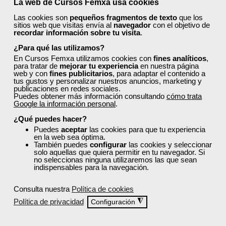
La web de Cursos Femxa usa cookies
Cursos Femxa
Las cookies son
pequeños fragmentos de texto
que los
sitios web que visitas envía al
navegador
con el objetivo de
Fundamentos de
recordar información sobre tu visita
.
comunicación y fidelización
¿Para qué las utilizamos?
con el cliente
En Cursos Femxa utilizamos cookies con
fines analíticos
,
para tratar de
mejorar tu experiencia
en nuestra página
Online
web y con
fines publicitarios
, para adaptar el contenido a
tus gustos y personalizar nuestros anuncios, marketing y
35 horas
publicaciones en redes sociales.
262,50 €
Puedes obtener más información consultando
cómo trata
157,50 €
Google la información personal
.
Comprar
¿Qué puedes hacer?
Puedes
aceptar
las cookies para que tu experiencia
en la web sea óptima.
0
También puedes
configurar
las cookies y seleccionar
solo aquellas que quiera permitir en tu navegador. Si
no seleccionas ninguna utilizaremos las que sean
indispensables para la navegación.
40% DTO.
Consulta nuestra
Política de cookies
Política de privacidad
◮
Configuración
Descuentos especiales