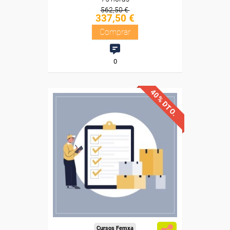
562,50 €
337,50 €
Comprar
0
40% DTO.
Descuentos especiales
Sin requisitos de acceso
Diploma
Compra segura
Cursos Femxa