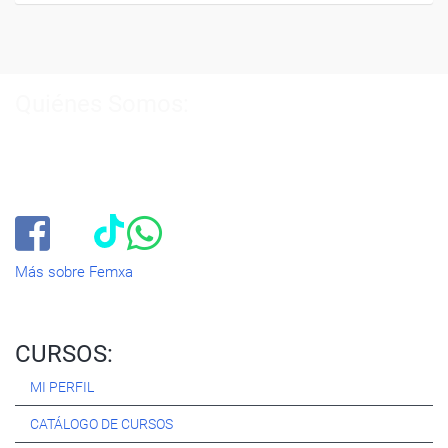
Quiénes Somos:
Especialistas en consultoría y
formación para el empleo
.
Nuestro objetivo diario es, única y exclusivamente, ayudarte a
conseguir tus metas profesionales ofreciéndote los mejores
cursos
del momento. ¿Te apuntas?
Más sobre Femxa
CURSOS:
MI PERFIL
CATÁLOGO DE CURSOS