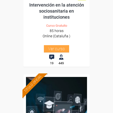
Intervención en la atención
sociosanitaria en
instituciones
Curso Gratuito
85 horas
Online (Cataluña )
Ver curso
19
449
TÍTULO OFICIAL
Formación 100%
subvencionada.
Para trabajadores y
autónomos de Cataluña.