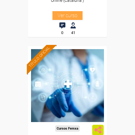
Online (Cataluña )
Ver curso
0
41
TÍTULO OFICIAL
Formación 100%
subvencionada.
Para desempleados,
trabajadores y autónomos
de Cataluña.
Para todos los sectores.
Cursos Femxa