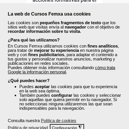
empleo
La web de Cursos Femxa usa cookies
Curso Gratuito
Las cookies son
pequeños fragmentos de texto
que los
112 horas
sitios web que visitas envía al
navegador
con el objetivo de
Online (Cataluña )
recordar información sobre tu visita
.
¿Para qué las utilizamos?
Matrícula cerrada
En Cursos Femxa utilizamos cookies con
fines analíticos
,
para tratar de
mejorar tu experiencia
en nuestra página
web y con
fines publicitarios
, para adaptar el contenido a
tus gustos y personalizar nuestros anuncios, marketing y
0
20
publicaciones en redes sociales.
Puedes obtener más información consultando
cómo trata
Google la información personal
.
TÍTULO OFICIAL
¿Qué puedes hacer?
Puedes
aceptar
las cookies para que tu experiencia
en la web sea óptima.
También puedes
configurar
las cookies y seleccionar
solo aquellas que quiera permitir en tu navegador. Si
no seleccionas ninguna utilizaremos las que sean
indispensables para la navegación.
Consulta nuestra
Política de cookies
Política de privacidad
◮
Configuración