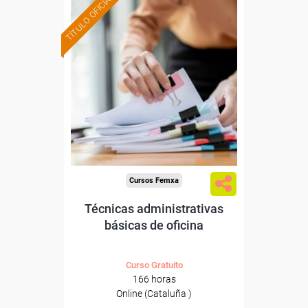
TÍTULO OFICIAL
Formación 100%
subvencionada.
Para desempleados,
trabajadores y autónomos
de Cataluña.
Para todos los sectores.
Cursos Femxa
Técnicas administrativas
básicas de oficina
Curso Gratuito
166 horas
Online (Cataluña )