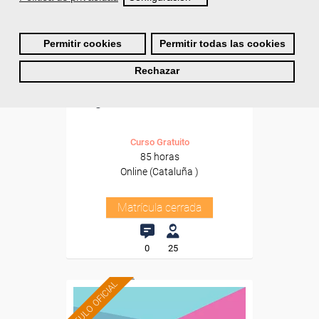
Permitir cookies
Permitir todas las cookies
Cursos Femxa
Rechazar
Intervención en la atención
higiénico-alimentaria en...
Curso Gratuito
85 horas
Online (Cataluña )
Matrícula cerrada
0
25
TÍTULO OFICIAL