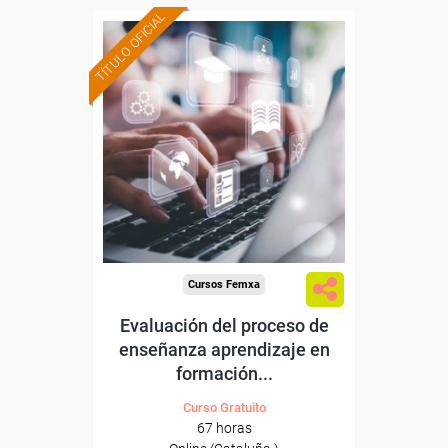
TÍTULO OFICIAL
Formación 100%
subvencionada.
Para desempleados,
trabajadores y autónomos
de Cataluña.
Para todos los sectores.
Cursos Femxa
Evaluación del proceso de
enseñanza aprendizaje en
formación...
Curso Gratuito
67 horas