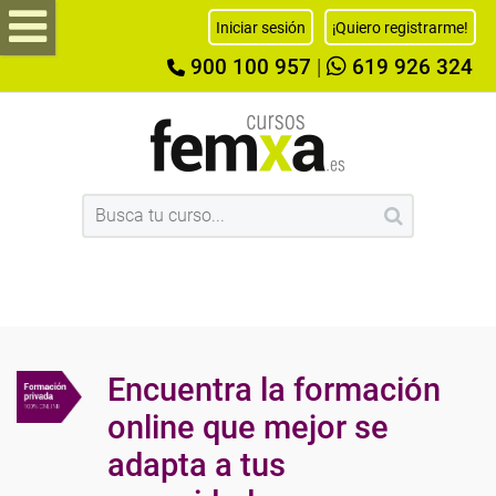
Iniciar sesión
¡Quiero registrarme!
900 100 957
|
619 926 324
Encuentra la formación
online que mejor se
adapta a tus