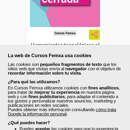
Cursos Femxa
Herramientas tecnológicas al
servicio de la gestión
La web de Cursos Femxa usa cookies
comercial de...
Las cookies son
pequeños fragmentos de texto
que los
sitios web que visitas envía al
navegador
con el objetivo de
Curso Gratuito
recordar información sobre tu visita
.
60 horas
Online (toda España)
¿Para qué las utilizamos?
En Cursos Femxa utilizamos cookies con
fines analíticos
,
para tratar de
mejorar tu experiencia
en nuestra página
Matrícula cerrada
web y con
fines publicitarios
, para adaptar el contenido a
tus gustos y personalizar nuestros anuncios, marketing y
publicaciones en redes sociales.
Puedes obtener más información consultando
cómo trata
0
282
Google la información personal
.
¿Qué puedes hacer?
Puedes
aceptar
las cookies para que tu experiencia