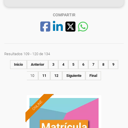
COMPARTIR
Resultados 109 - 120 de 134
Inicio
Anterior
3
4
5
6
7
8
9
10
11
12
Siguiente
Final
ONLINE