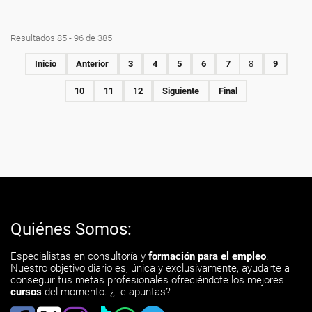
Resultados 85 - 96 de 385
Inicio
Anterior
3
4
5
6
7
8
9
10
11
12
Siguiente
Final
Quiénes Somos:
Especialistas en consultoría y
formación para el empleo
.
Nuestro objetivo diario es, única y exclusivamente, ayudarte a
conseguir tus metas profesionales ofreciéndote los mejores
cursos
del momento. ¿Te apuntas?