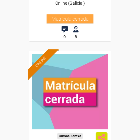
Online (Galicia )
Matrícula cerrada
0
8
ONLINE
Cursos Femxa