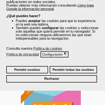
publicaciones en redes sociales.
Puedes obtener más información consultando
cómo trata
Cursos Femxa
Google la información personal
.
¿Qué puedes hacer?
Sistema APPCC y prácticas
Puedes
aceptar
las cookies para que tu experiencia
correctas de higiene
en la web sea óptima.
También puedes
configurar
las cookies y seleccionar
solo aquellas que quiera permitir en tu navegador. Si
no seleccionas ninguna utilizaremos las que sean
Curso Gratuito
indispensables para la navegación.
60 horas
Online (Asturias )
Consulta nuestra
Política de cookies
Política de privacidad
◮
Configuración
Matrícula cerrada
Permitir cookies
Permitir todas las cookies
0
20
Rechazar
ONLINE