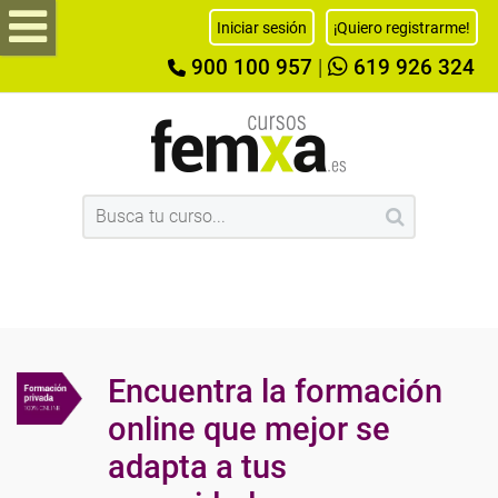
Iniciar sesión
¡Quiero registrarme!
900 100 957
|
619 926 324
Encuentra la formación
online que mejor se
adapta a tus