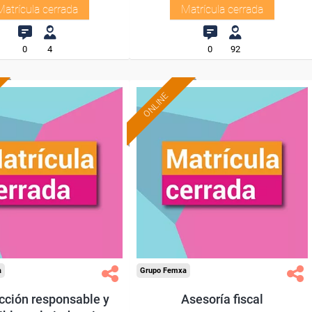
Matrícula cerrada
Matrícula cerrada
0
4
0
92
ONLINE
a
Grupo Femxa
cción responsable y
Asesoría fiscal