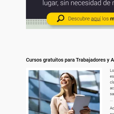
Cursos gratuitos para Trabajadores y
L
es
cl
ac
sa
..
Ac
pa