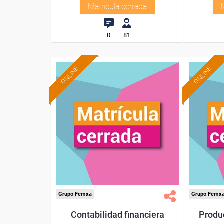
Matrícula cerrada
0
81
ONLINE
ONLINE
Grupo Femxa
Grupo Femx
Contabilidad financiera
Produ