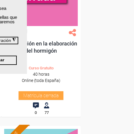
 sea
ellas que
izaremos
Grupo Femxa
◮
ración
Dosificación en la elaboración
del hormigón
ar
Curso Gratuito
40 horas
Online (toda España)
Matrícula cerrada
0
77