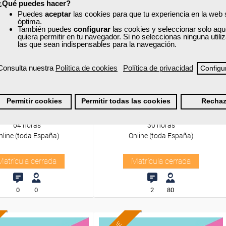
¿Qué puedes hacer?
Puedes
aceptar
las cookies para que tu experiencia en la web
óptima.
También puedes
configurar
las cookies y seleccionar solo aqu
quiera permitir en tu navegador. Si no seleccionas ninguna util
las que sean indispensables para la navegación.
a
Grupo Femxa
Consulta nuestra
Política de cookies
Política de privacidad
Configu
 de la publicidad y la
Hormigón para no técnicos
icación corporativa
Permitir cookies
Permitir todas las cookies
Rechaz
Curso Gratuito
Curso Gratuito
64 horas
30 horas
nline (toda España)
Online (toda España)
Matrícula cerrada
Matrícula cerrada
0
0
2
80