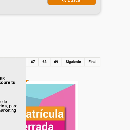
Buscar
65
66
67
68
69
Siguiente
Final
que
sobre tu
ONLINE
ar de
rios
, para
marketing