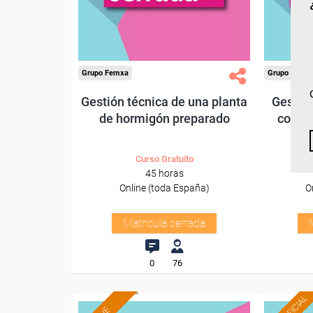
Grupo Femxa
Grupo Femx
Gestión técnica de una planta
Gestión
de hormigón preparado
comun
Curso Gratuito
45 horas
Online (toda España)
O
Matrícula cerrada
0
76