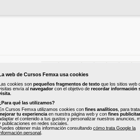
Inicio
Anterior
60
61
62
63
64
La web de Cursos Femxa usa cookies
Las cookies son
pequeños fragmentos de texto
que los sitios web 
visitas envía al
navegador
con el objetivo de
recordar información 
visita
.
ONLINE
¿Para qué las utilizamos?
En Cursos Femxa utilizamos cookies con
fines analíticos
, para trat
mejorar tu experiencia
en nuestra página web y con
fines publicita
adaptar el contenido a tus gustos y personalizar nuestros anuncios, 
y publicaciones en redes sociales.
Puedes obtener más información consultando
cómo trata Google la
información personal
.