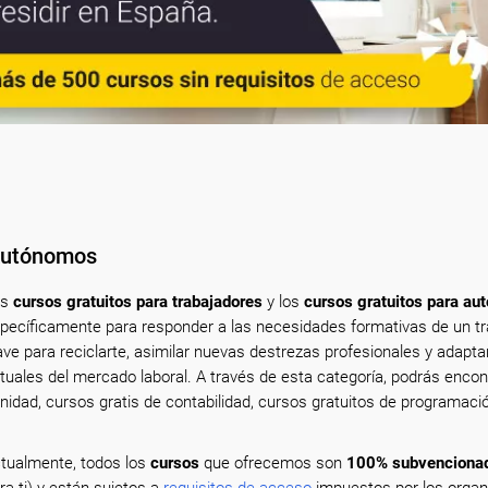
 Autónomos
os
cursos gratuitos para trabajadores
y los
cursos gratuitos para a
pecíficamente para responder a las necesidades formativas de un tra
ave para reciclarte, asimilar nuevas destrezas profesionales y adapt
tuales del mercado laboral. A través de esta categoría, podrás encon
nidad, cursos gratis de contabilidad, cursos gratuitos de programació
.
tualmente, todos los
cursos
que ofrecemos son
100% subvenciona
ra ti) y están sujetos a
requisitos de acceso
impuestos por los orga