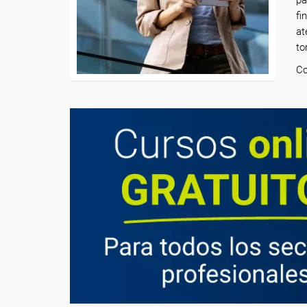
fi
at
to
Co