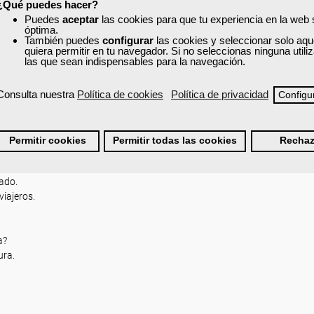
¿Qué puedes hacer?
Puedes
aceptar
las cookies para que tu experiencia en la web
óptima.
También puedes
configurar
las cookies y seleccionar solo aqu
ecta al sector.
quiera permitir en tu navegador. Si no seleccionas ninguna util
las que sean indispensables para la navegación.
os para garantizar la responsabilidad de acuerdo con la normativa vigente.
Consulta nuestra
Política de cookies
Política de privacidad
Configu
onas. El SOVI.
 servicio en sus distintas modalidades.
Permitir cookies
Permitir todas las cookies
Rechaz
e Transporte).
zado.
viajeros.
a?
ura.