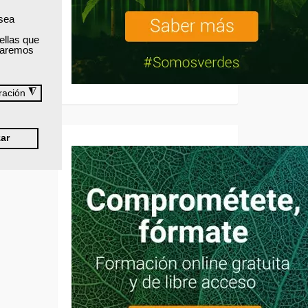
 sea
ellas que
izaremos
◮
ración
ar