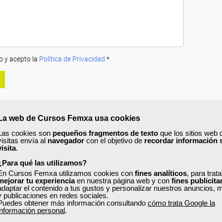
o y acepto la
Política de Privacidad
*
La web de Cursos Femxa usa cookies
Las cookies son
pequeños fragmentos de texto
que los sitios web 
visitas envía al
navegador
con el objetivo de
recordar información 
A
PRECIOS
OPINIONES
visita
.
¿Para qué las utilizamos?
En Cursos Femxa utilizamos cookies con
fines analíticos
, para trat
mejorar tu experiencia
en nuestra página web y con
fines publicita
empresa
, conocerás la contratación y planificación de los servicios de tran
adaptar el contenido a tus gustos y personalizar nuestros anuncios, 
ercantiles, analizando la contratación en el servicio del transporte en la
y publicaciones en redes sociales.
Puedes obtener más información consultando
cómo trata Google la
información personal
.