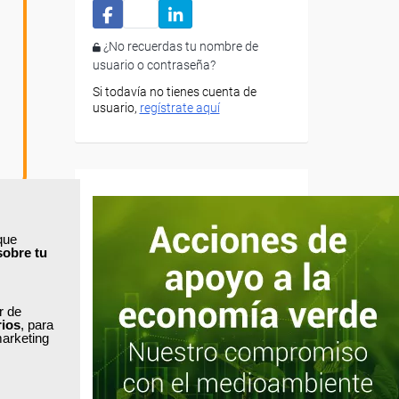
¿No recuerdas tu nombre de
usuario o contraseña?
Si todavía no tienes cuenta de
usuario,
regístrate aquí
que
sobre tu
ar de
rios
, para
sporte,
marketing
 empresa.