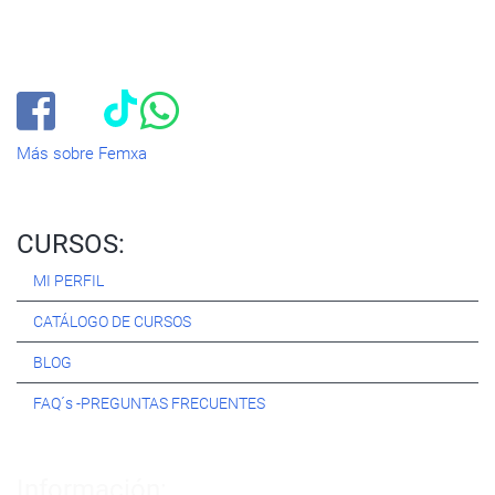
Especialistas en consultoría y
formación para el empleo
.
Nuestro objetivo diario es, única y exclusivamente, ayudarte a
conseguir tus metas profesionales ofreciéndote los mejores
cursos
del momento. ¿Te apuntas?
Más sobre Femxa
CURSOS:
MI PERFIL
CATÁLOGO DE CURSOS
BLOG
FAQ´s -PREGUNTAS FRECUENTES
Información: