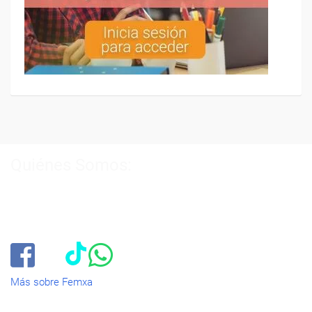
Quiénes Somos:
Especialistas en consultoría y
formación para el empleo
.
Nuestro objetivo diario es, única y exclusivamente, ayudarte a
conseguir tus metas profesionales ofreciéndote los mejores
cursos
del momento. ¿Te apuntas?
Más sobre Femxa