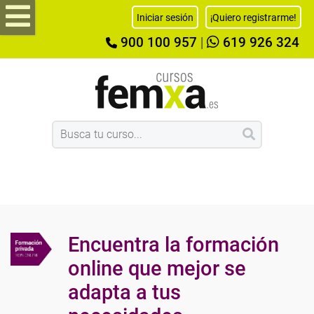
Iniciar sesión
¡Quiero registrarme!
900 100 957
|
619 926 324
Encuentra la formación
online que mejor se
adapta a tus