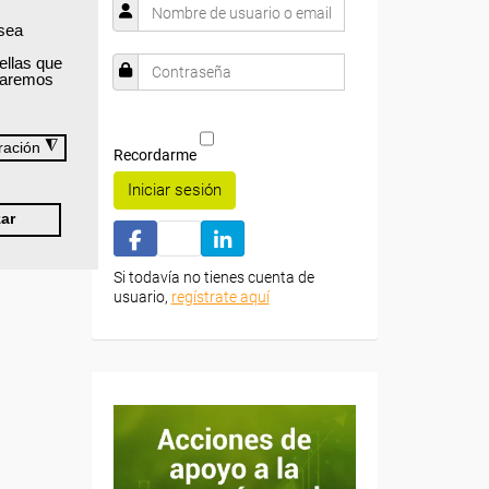
 sea
ellas que
izaremos
◮
ración
Recordarme
Iniciar sesión
ar
Si todavía no tienes cuenta de
usuario,
regístrate aquí