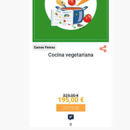
Diploma.
Compra segura
Cursos Femxa
Cocina vegetariana
325,00 €
195,00 €
Comprar
0