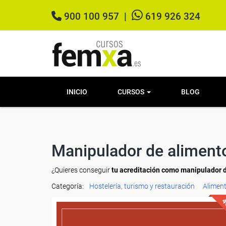
900 100 957
|
619 926 324
INICIO
CURSOS
BLOG
Manipulador de alimento
¿Quieres conseguir
tu acreditación como manipulador 
Categoría:
Hostelería, turismo y restauración
Alimen
4