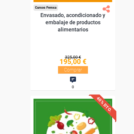
Cursos Femxa
Envasado, acondicionado y
embalaje de productos
alimentarios
325,00 €
195,00 €
Comprar
0
40% DTO.
Descuentos especiales
Sin requisitos de acceso