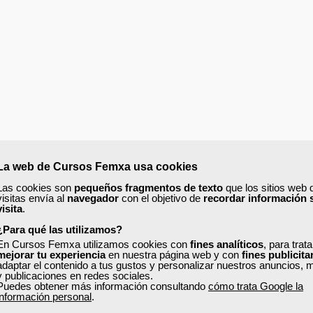
La web de Cursos Femxa usa cookies
Las cookies son
pequeños fragmentos de texto
que los sitios web 
visitas envía al
navegador
con el objetivo de
recordar información 
visita
.
ORIA Y DE ALÉRGENOS.
¿Para qué las utilizamos?
En Cursos Femxa utilizamos cookies con
fines analíticos
, para trat
mejorar tu experiencia
en nuestra página web y con
fines publicita
adaptar el contenido a tus gustos y personalizar nuestros anuncios, 
y publicaciones en redes sociales.
Puedes obtener más información consultando
cómo trata Google la
información personal
.