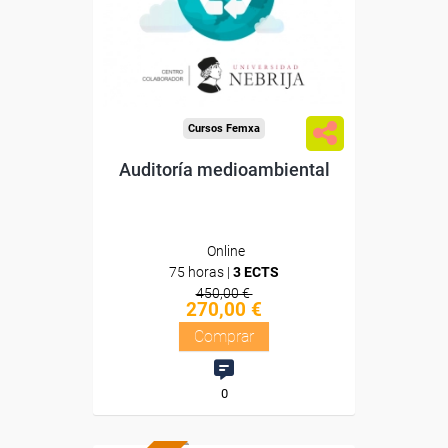
Doble titulación
Compra segura
Cursos Femxa
Auditoría medioambiental
Online
75 horas |
3 ECTS
450,00 €
270,00 €
Comprar
0