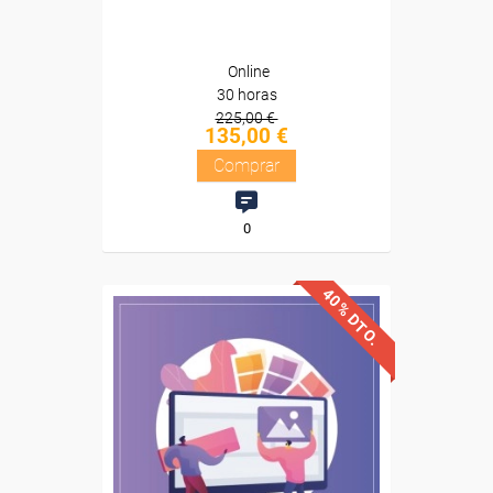
Online
30 horas
225,00 €
135,00 €
Comprar
0
40% DTO.
Descuentos especiales
Sin requisitos de acceso
Diploma