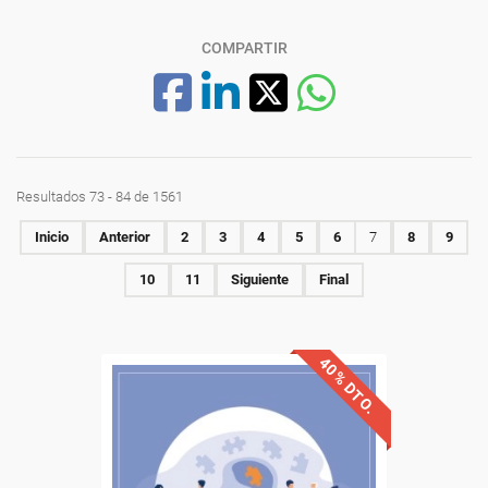
COMPARTIR
Resultados 73 - 84 de 1561
Inicio
Anterior
2
3
4
5
6
7
8
9
10
11
Siguiente
Final
40% DTO.
Descuentos especiales