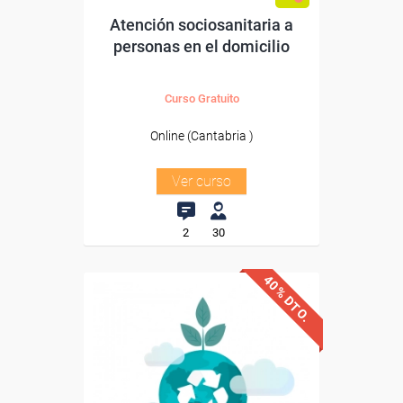
Atención sociosanitaria a
personas en el domicilio
Curso Gratuito
Online (Cantabria )
Ver curso
2
30
40% DTO.
Avalado y reconocido por
Universidad Nebrija
la
Sin requisitos de acceso