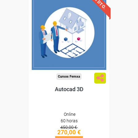
40% DTO.
Descuentos especiales
Sin requisitos de acceso
Diploma
Compra segura
Cursos Femxa
Autocad 3D
Online
60 horas
450,00 €
270,00 €