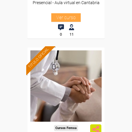
Presencial - Aula virtual en Cantabria
Ver curso
0
11
TITULO OFICIAL
Formación 100%
subvencionada.
Para desempleados,
trabajadores y autónomos
de Cantabria.
Para todos los sectores.
Cursos Femxa