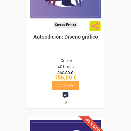
Compra segura
Cursos Femxa
Autoedición: Diseño gráfico
Online
40 horas
260,00 €
156,00 €
Comprar
0
40% DTO.