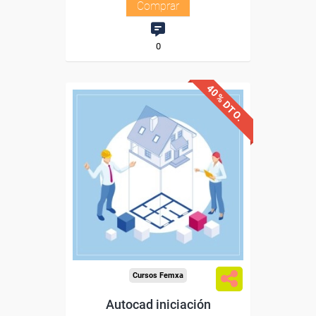
Comprar
0
40% DTO.
Descuentos especiales
Sin requisitos de acceso
Diploma
Compra segura
Cursos Femxa
Autocad iniciación