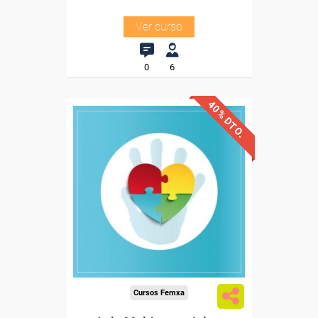
Ver curso
0
6
40% DTO.
Descuentos especiales
Sin requisitos de acceso
Diploma
Compra segura
Cursos Femxa