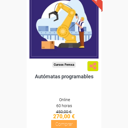
Descuentos especiales
Sin requisitos de acceso
Diploma
Compra segura
Cursos Femxa
Autómatas programables
Online
60 horas
450,00 €
270,00 €
Comprar