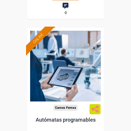
0
ONLINE
Formación 100%
subvencionada.
Para desempleados,
trabajadores y autónomos.
Sector
-Metal.
Cursos Femxa
Autómatas programables