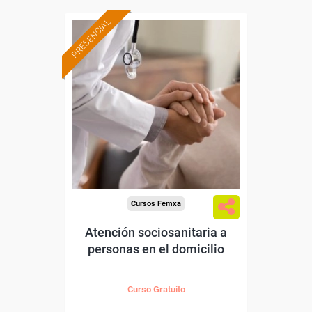
PRESENCIAL
Formación 100%
subvencionada.
Para desempleados,
trabajadores y autónomos
de Cantabria.
Para todos los sectores.
Cursos Femxa
Atención sociosanitaria a
personas en el domicilio
Curso Gratuito