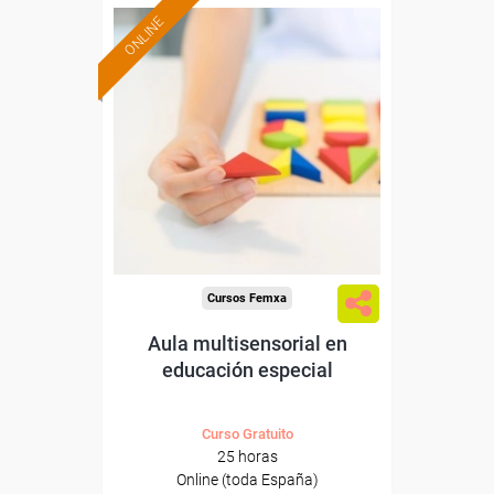
ONLINE
Formación 100%
subvencionada.
Para desempleados,
trabajadores y autónomos.
Sector
-Educación.
Cursos Femxa
Aula multisensorial en
educación especial
Curso Gratuito
25 horas
Online (toda España)