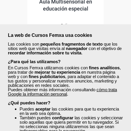
Aula Multisensorial en
educación especial
Online
25 horas
La web de Cursos Femxa usa cookies
162,50 €
97,50 €
Las cookies son
pequeños fragmentos de texto
que los
sitios web que visitas envía al
navegador
con el objetivo de
Comprar
recordar información sobre tu visita
.
¿Para qué las utilizamos?
0
En Cursos Femxa utilizamos cookies con
fines analíticos
,
para tratar de
mejorar tu experiencia
en nuestra página
web y con
fines publicitarios
, para adaptar el contenido a
tus gustos y personalizar nuestros anuncios, marketing y
40% DTO.
publicaciones en redes sociales.
Puedes obtener más información consultando
cómo trata
Google la información personal
.
¿Qué puedes hacer?
Descuentos especiales
Puedes
aceptar
las cookies para que tu experiencia
en la web sea óptima.
También puedes
configurar
las cookies y seleccionar
Sin requisitos de acceso
solo aquellas que quiera permitir en tu navegador. Si
no seleccionas ninguna utilizaremos las que sean
indispensables para la navegación.