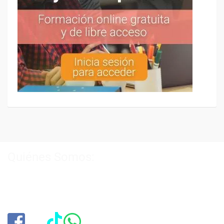
Quiénes Somos:
Especialistas en consultoría y
formación para el empleo
.
Nuestro objetivo diario es, única y exclusivamente, ayudarte a
conseguir tus metas profesionales ofreciéndote los mejores
cursos
del momento. ¿Te apuntas?