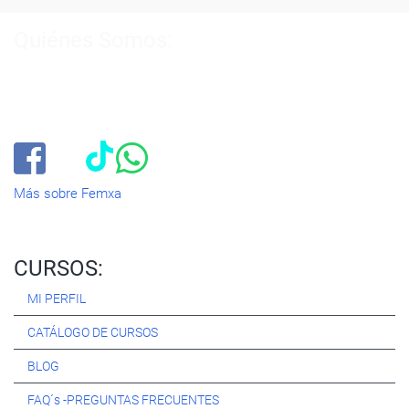
Quiénes Somos:
Especialistas en consultoría y
formación para el empleo
.
Nuestro objetivo diario es, única y exclusivamente, ayudarte a
conseguir tus metas profesionales ofreciéndote los mejores
cursos
del momento. ¿Te apuntas?
Más sobre Femxa
CURSOS:
MI PERFIL
CATÁLOGO DE CURSOS
BLOG
FAQ´s -PREGUNTAS FRECUENTES