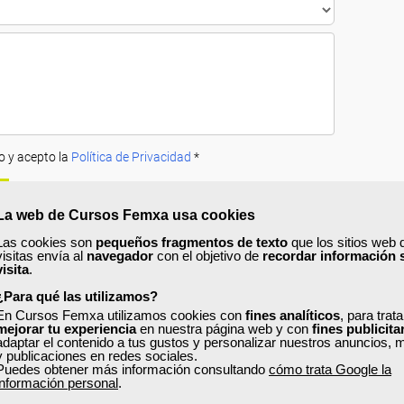
o y acepto la
Política de Privacidad
*
La web de Cursos Femxa usa cookies
Las cookies son
pequeños fragmentos de texto
que los sitios web 
visitas envía al
navegador
con el objetivo de
recordar información 
visita
.
¿Para qué las utilizamos?
A
PRECIOS
OPINIONES
En Cursos Femxa utilizamos cookies con
fines analíticos
, para trat
mejorar tu experiencia
en nuestra página web y con
fines publicita
adaptar el contenido a tus gustos y personalizar nuestros anuncios, 
urso?
y publicaciones en redes sociales.
Puedes obtener más información consultando
cómo trata Google la
e Gestión de la Calidad
? Con este curso online de
calidad ISO 9001:201
información personal
.
de acuerdo con los requisitos de la Norma ISO 9001, serás capaz de aplica