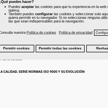
¿Qué puedes hacer?
na excelente herramienta de gestión y de mejora continua de la calidad.
Puedes
aceptar
las cookies para que tu experiencia en la web
óptima.
cesos de prevención de riesgo, satisfacción del cliente y la mejora contin
También puedes
configurar
las cookies y seleccionar solo aqu
quiera permitir en tu navegador. Si no seleccionas ninguna util
las que sean indispensables para la navegación.
Consulta nuestra
Política de cookies
Política de privacidad
Configu
LIDAD.
Permitir cookies
Permitir todas las cookies
Rechaz
dos.
a Calidad a la Gestión Total.
n de la Calidad.
A CALIDAD. SERIE NORMAS ISO 9000 Y SU EVOLUCIÓN