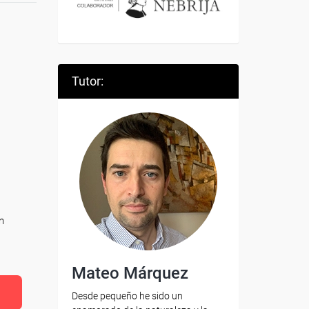
Tutor:
n
Mateo Márquez
Desde pequeño he sido un