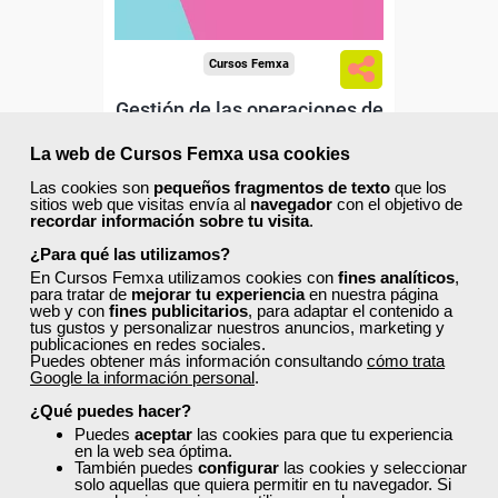
Cursos Femxa
Gestión de las operaciones de
almacenaje
La web de Cursos Femxa usa cookies
Las cookies son
pequeños fragmentos de texto
que los
Curso Gratuito
sitios web que visitas envía al
navegador
con el objetivo de
recordar información sobre tu visita
.
110 horas
Presencial - Aula virtual en Madrid
¿Para qué las utilizamos?
En Cursos Femxa utilizamos cookies con
fines analíticos
,
para tratar de
mejorar tu experiencia
en nuestra página
Matrícula cerrada
web y con
fines publicitarios
, para adaptar el contenido a
tus gustos y personalizar nuestros anuncios, marketing y
publicaciones en redes sociales.
Puedes obtener más información consultando
cómo trata
0
0
Google la información personal
.
¿Qué puedes hacer?
AULA VIRTUAL
Puedes
aceptar
las cookies para que tu experiencia
en la web sea óptima.
También puedes
configurar
las cookies y seleccionar
solo aquellas que quiera permitir en tu navegador. Si