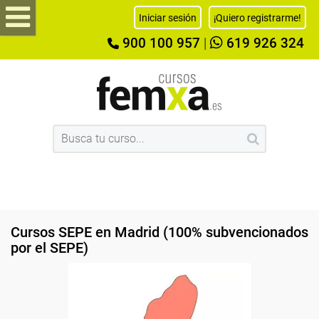
Iniciar sesión
¡Quiero registrarme!
900 100 957
|
619 926 324
Cursos SEPE en Madrid (100% subvencionados
por el SEPE)