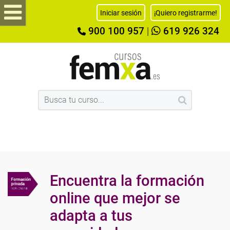
Iniciar sesión
¡Quiero registrarme!
900 100 957
|
619 926 324
Encuentra la formación
online que mejor se
adapta a tus