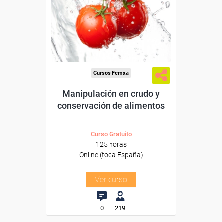
Para desempleados,
trabajadores y autónomos.
Sector
-Otros Servicios.
Cursos Femxa
Manipulación en crudo y
conservación de alimentos
Curso Gratuito
125 horas
Online (toda España)
Ver curso
0
219