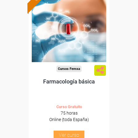
Formación 100%
subvencionada.
Para desempleados,
trabajadores y autónomos.
Sector
-Industria Química.
Cursos Femxa
Farmacología básica
Curso Gratuito
75 horas
Online (toda España)
Ver curso