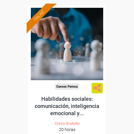
ONLINE
Formación 100%
subvencionada.
Para desempleados,
trabajadores y autónomos.
Sector
-Otros Servicios.
Cursos Femxa
Habilidades sociales:
comunicación, inteligencia
emocional y...
Curso Gratuito
20 horas