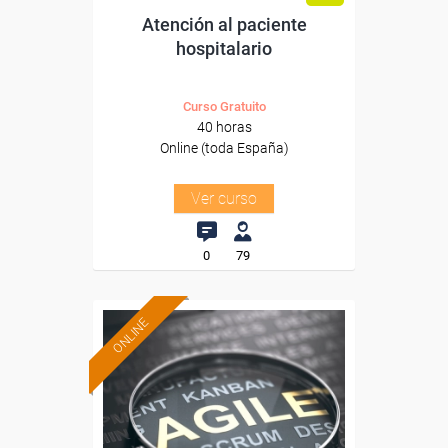
Atención al paciente
hospitalario
Curso Gratuito
40 horas
Online (toda España)
Ver curso
0
79
ONLINE
Formación 100%
subvencionada.
Para desempleados,
trabajadores y autónomos.