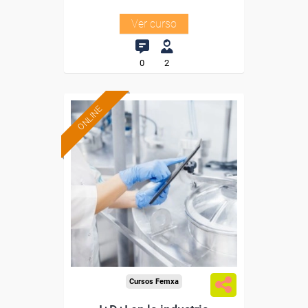
Ver curso
0
2
ONLINE
Formación 100%
subvencionada.
Para desempleados,
trabajadores y autónomos.
Sector
-Industria Alimentaria.
Cursos Femxa