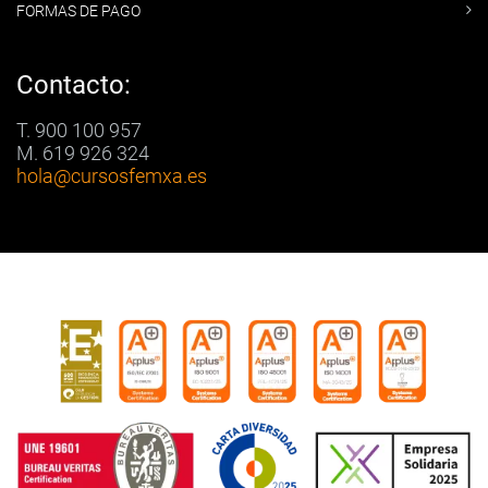
FORMAS DE PAGO
Contacto:
T. 900 100 957
M. 619 926 324
hola
@cursosfemxa.es