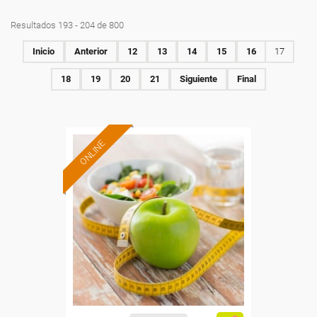
Resultados 193 - 204 de 800
Inicio
Anterior
12
13
14
15
16
17
18
19
20
21
Siguiente
Final
ONLINE
Formación 100%
subvencionada.
Para desempleados,
trabajadores y autónomos.
Sector
-Sanidad.