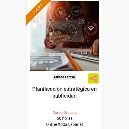
ONLINE
Formación 100%
subvencionada.
Para desempleados,
trabajadores y autónomos.
Sector
-Información, Comunicación
y Artes Gráficas.
Cursos Femxa
Planificación estratégica en
publicidad
Curso Gratuito
60 horas
Online (toda España)