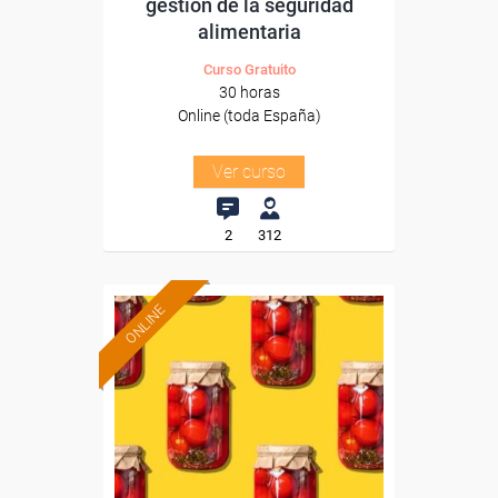
gestión de la seguridad
alimentaria
Curso Gratuito
30 horas
Online (toda España)
Ver curso
2
312
ONLINE
Formación 100%
subvencionada.
Para desempleados,
trabajadores y autónomos.
Sector