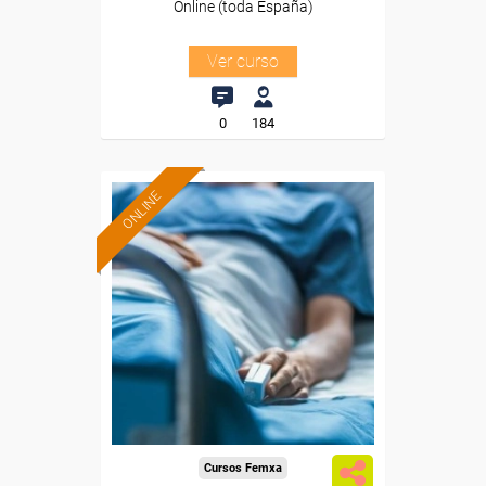
Online (toda España)
Ver curso
0
184
ONLINE
Formación 100%
subvencionada.
Para desempleados,
trabajadores y autónomos.
Sector
-Sanidad.
Cursos Femxa