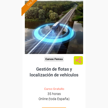
ONLINE
Formación 100%
subvencionada.
Para desempleados,
trabajadores y autónomos.
Sector
-Transporte y Logística.
Cursos Femxa
Gestión de flotas y
localización de vehículos
Curso Gratuito
35 horas
Online (toda España)