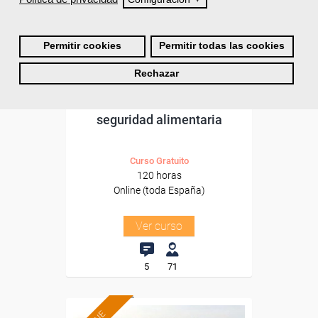
Sector
-Industria Alimentaria.
Permitir cookies
Permitir todas las cookies
Rechazar
Cursos Femxa
Gestión de sistemas de
seguridad alimentaria
Curso Gratuito
120 horas
Online (toda España)
Ver curso
5
71