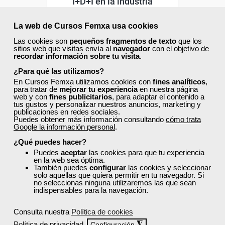
I+D+I en la industria
alimentaria
La web de Cursos Femxa usa cookies
Las cookies son
pequeños fragmentos de texto
que los
Curso Gratuito
sitios web que visitas envía al
navegador
con el objetivo de
25 horas
recordar información sobre tu visita
.
Online (toda España)
¿Para qué las utilizamos?
En Cursos Femxa utilizamos cookies con
fines analíticos
,
Ver curso
para tratar de
mejorar tu experiencia
en nuestra página
web y con
fines publicitarios
, para adaptar el contenido a
tus gustos y personalizar nuestros anuncios, marketing y
publicaciones en redes sociales.
0
161
Puedes obtener más información consultando
cómo trata
Google la información personal
.
¿Qué puedes hacer?
ONLINE
Puedes
aceptar
las cookies para que tu experiencia
en la web sea óptima.
También puedes
configurar
las cookies y seleccionar
Formación 100%
solo aquellas que quiera permitir en tu navegador. Si
subvencionada.
no seleccionas ninguna utilizaremos las que sean
indispensables para la navegación.
Para desempleados,
Consulta nuestra
Política de cookies
trabajadores y autónomos.
Política de privacidad
◮
Configuración