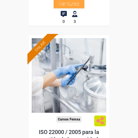
Ver curso
0
3
ONLINE
Formación 100%
subvencionada.
Para desempleados,
trabajadores y autónomos.
Sector
-Industria Alimentaria.
Cursos Femxa
ISO 22000 / 2005 para la