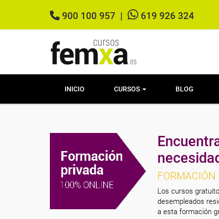
900 100 957
|
619 926 324
INICIO
CURSOS
BLOG
Encuentra
necesida
FORMACIÓN 
Los cursos gratuito
desempleados resid
a esta formación gr