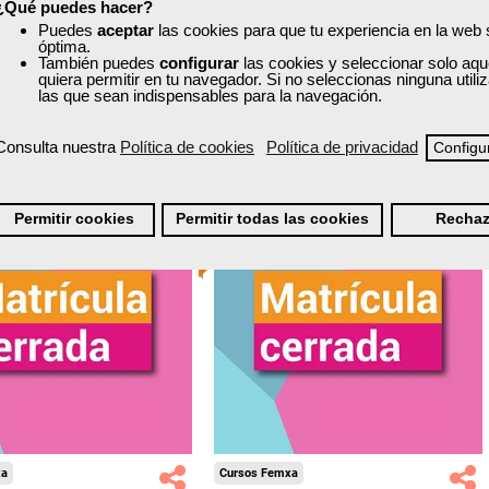
¿Qué puedes hacer?
nline (toda España)
Online (toda España)
Puedes
aceptar
las cookies para que tu experiencia en la web
óptima.
Matrícula cerrada
También puedes
configurar
las cookies y seleccionar solo aqu
Matrícula cerrada
quiera permitir en tu navegador. Si no seleccionas ninguna util
las que sean indispensables para la navegación.
0
91
0
193
Consulta nuestra
Política de cookies
Política de privacidad
Configu
ONLINE
Permitir cookies
Permitir todas las cookies
Rechaz
xa
Cursos Femxa