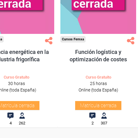
xa
Cursos Femxa
ncia energética en la
Función logística y
ustria frigorífica
optimización de costes
Curso Gratuito
Curso Gratuito
30 horas
25 horas
nline (toda España)
Online (toda España)
Matrícula cerrada
Matrícula cerrada
4
262
2
307