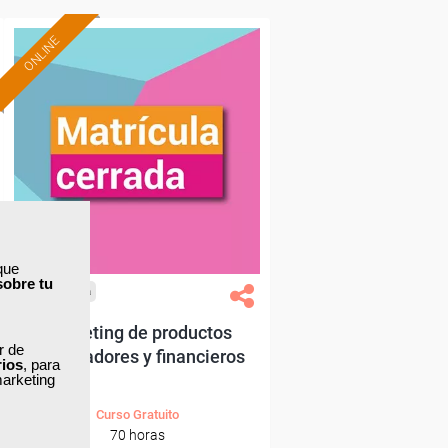
ONLINE
que
sobre tu
Cursos Femxa
Marketing de productos
ar de
aseguradores y financieros
rios
, para
marketing
Curso Gratuito
70 horas