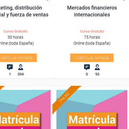
eting, distribución
Mercados financieros
al y fuerza de ventas
internacionales
Curso Gratuito
Curso Gratuito
30 horas
75 horas
nline (toda España)
Online (toda España)
Matrícula cerrada
Matrícula cerrada
1
394
0
93
ONLINE