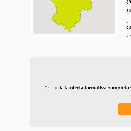
¿N
¡U
¿T
cu
* 
Consulta la
oferta formativa completa
y