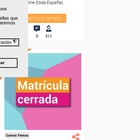
Online (toda España)
 sea
ellas que
Matrícula cerrada
izaremos
0
311
◮
ración
ONLINE
ar
Cursos Femxa