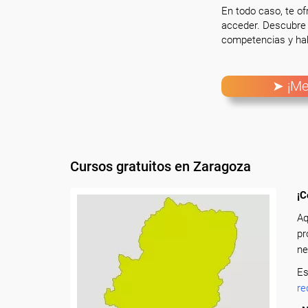
En todo caso, te o
acceder. Descubre 
competencias y hab
➤ ¡Me
Cursos gratuitos en Zaragoza
¡C
Aq
pr
ne
Es
re