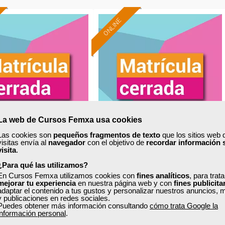
ONLINE
La web de Cursos Femxa usa cookies
Las cookies son
pequeños fragmentos de texto
que los sitios web 
visitas envía al
navegador
con el objetivo de
recordar información 
xa
Cursos Femxa
visita
.
¿Para qué las utilizamos?
alista en marketing
Inteligencia artificial y sector
En Cursos Femxa utilizamos cookies con
fines analíticos
, para trat
digital
financiero
mejorar tu experiencia
en nuestra página web y con
fines publicita
adaptar el contenido a tus gustos y personalizar nuestros anuncios, 
y publicaciones en redes sociales.
Puedes obtener más información consultando
cómo trata Google la
Curso Gratuito
Curso Gratuito
información personal
.
130 horas
60 horas