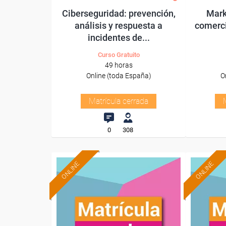
Ciberseguridad: prevención,
Mark
análisis y respuesta a
comerci
incidentes de...
Curso Gratuito
49 horas
Online (toda España)
O
Matrícula cerrada
0
308
ONLINE
ONLINE