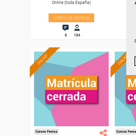
Online (toda España)
O
Matrícula cerrada
8
184
ONLINE
ONLINE
Cursos Femxa
Cursos Fem