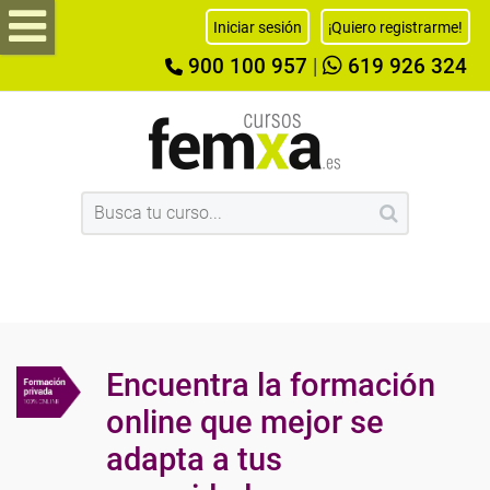
Iniciar sesión
¡Quiero registrarme!
900 100 957
|
619 926 324
Encuentra la formación
online que mejor se
adapta a tus