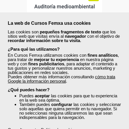
Auditoría medioambiental
La web de Cursos Femxa usa cookies
Curso Gratuito
Las cookies son
pequeños fragmentos de texto
que los
sitios web que visitas envía al
navegador
con el objetivo de
60 horas
recordar información sobre tu visita
.
Online (toda España)
¿Para qué las utilizamos?
En Cursos Femxa utilizamos cookies con
fines analíticos
,
Matrícula cerrada
para tratar de
mejorar tu experiencia
en nuestra página
web y con
fines publicitarios
, para adaptar el contenido a
tus gustos y personalizar nuestros anuncios, marketing y
publicaciones en redes sociales.
69
207
Puedes obtener más información consultando
cómo trata
Google la información personal
.
¿Qué puedes hacer?
ONLINE
Puedes
aceptar
las cookies para que tu experiencia
en la web sea óptima.
También puedes
configurar
las cookies y seleccionar
solo aquellas que quiera permitir en tu navegador. Si
no seleccionas ninguna utilizaremos las que sean
indispensables para la navegación.