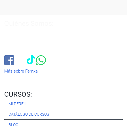
Quiénes Somos:
Especialistas en consultoría y
formación para el empleo
.
Nuestro objetivo diario es, única y exclusivamente, ayudarte a
conseguir tus metas profesionales ofreciéndote los mejores
cursos
del momento. ¿Te apuntas?
Más sobre Femxa
CURSOS:
MI PERFIL
CATÁLOGO DE CURSOS
BLOG