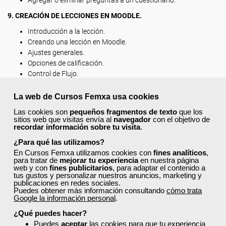
Agregar o eliminar preguntas a un cuestionario.
9. CREACIÓN DE LECCIONES EN MOODLE.
Introducción a la lección.
Creando una lección en Moodle.
Ajustes generales.
Opciones de calificación.
Control de Flujo.
Formateado de la Lección.
Control de acceso.
La web de Cursos Femxa usa cookies
Archivo multimedia.
Las cookies son
pequeños fragmentos de texto
que los
Inserción de contenido en la lección.
sitios web que visitas envía al
navegador
con el objetivo de
recordar información sobre tu visita
Interfaz inicial para la creación de contenidos.
.
Inserción de páginas.
¿Para qué las utilizamos?
Inserción de una ramificación.
En Cursos Femxa utilizamos cookies con
fines analíticos
,
para tratar de
mejorar tu experiencia
en nuestra página
10. INTEGRACIÓN DE OTROS RECURSOS DIDÁCTICOS EN
web y con
fines publicitarios
, para adaptar el contenido a
TALLERES Y BASES DE DATOS.
tus gustos y personalizar nuestros anuncios, marketing y
publicaciones en redes sociales.
Glosarios.
Puedes obtener más información consultando
cómo trata
Google la información personal
.
Configuración del Glosario.
Inserción de palabras en el Glosario.
¿Qué puedes hacer?
Tareas.
Puedes
aceptar
las cookies para que tu experiencia