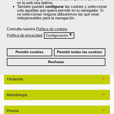
en la web sea óptima.
Actividad offline.
También puedes
configurar
las cookies y seleccionar
Tarea del tipo "Subir un solo archivo".
solo aquellas que quiera permitir en tu navegador. Si
Tarea del tipo "Subida avanzada de archivos".
no seleccionas ninguna utilizaremos las que sean
indispensables para la navegación.
Tarea del tipo "Texto en línea".
Talleres.
Consulta nuestra
Política de cookies
Bases de Datos.
Configuración de la base de datos.
Política de privacidad
◮
Configuración
Configuración de los campos.
Uso de las plantillas.
Plantilla simple.
Permitir cookies
Permitir todas las cookies
Plantilla de lista.
Plantilla de entrada.
Rechazar
Titulación
Metodología
Precios