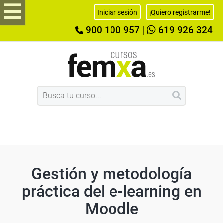
Iniciar sesión
¡Quiero registrarme!
900 100 957
|
619 926 324
Gestión y metodología
práctica del e-learning en
Moodle