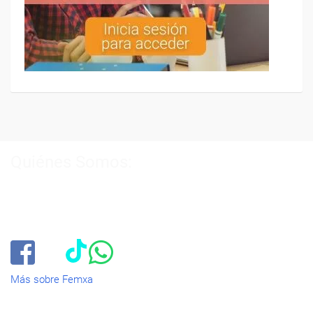
Quiénes Somos:
Especialistas en consultoría y
formación para el empleo
.
Nuestro objetivo diario es, única y exclusivamente, ayudarte a
conseguir tus metas profesionales ofreciéndote los mejores
cursos
del momento. ¿Te apuntas?
Más sobre Femxa