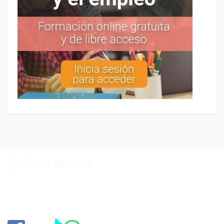
Quiénes Somos:
Especialistas en consultoría y
formación para el empleo
.
Nuestro objetivo diario es, única y exclusivamente, ayudarte a
conseguir tus metas profesionales ofreciéndote los mejores
cursos
del momento. ¿Te apuntas?