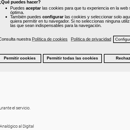
¿Qué puedes hacer?
Puedes
aceptar
las cookies para que tu experiencia en la web
óptima.
También puedes
configurar
las cookies y seleccionar solo aqu
quiera permitir en tu navegador. Si no seleccionas ninguna util
to de control.
las que sean indispensables para la navegación.
nciones del tacógrafo digital.
s.
Consulta nuestra
Política de cookies
Política de privacidad
Configu
Permitir cookies
Permitir todas las cookies
Rechaz
nes que aparecen en pantalla.
rante el servicio.
nalógico al Digital