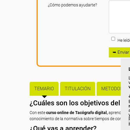
¿Cómo podemos ayudarte?
He leíd
➥ Enviar
TEMARIO
TITULACIÓN
METODOLOGÍ
¿Cuáles son los objetivos del c
Con este
curso online de Tacógrafo digital,
aprenderás e
conocimiento de la normativa sobre tiempos de conducc
¿Qué vas a aprender?