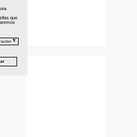
 sea
ellas que
izaremos
◮
ración
ar