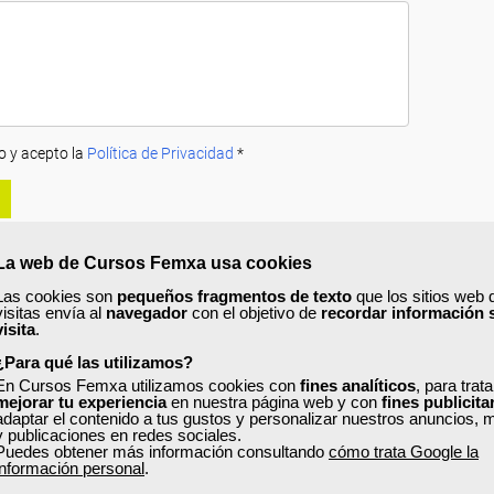
o y acepto la
Política de Privacidad
*
La web de Cursos Femxa usa cookies
Las cookies son
pequeños fragmentos de texto
que los sitios web 
visitas envía al
navegador
con el objetivo de
recordar información 
visita
.
A
PRECIOS
OPINIONES
¿Para qué las utilizamos?
urso?
En Cursos Femxa utilizamos cookies con
fines analíticos
, para trat
mejorar tu experiencia
en nuestra página web y con
fines publicita
adaptar el contenido a tus gustos y personalizar nuestros anuncios, 
n profundidad el manejo y funcionamiento del Tacógrafo Digital, así com
y publicaciones en redes sociales.
ión y descanso.
Puedes obtener más información consultando
cómo trata Google la
información personal
.