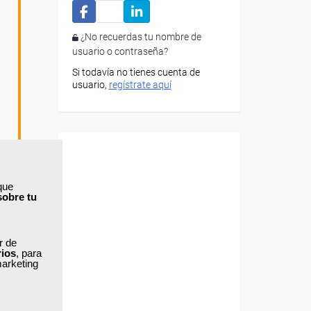
¿No recuerdas tu nombre de
usuario o contraseña?
Si todavía no tienes cuenta de
usuario,
regístrate aquí
que
sobre tu
ar de
rios
, para
marketing
o el